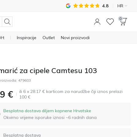
4.8
HR
0
Vrt
Inspiracije
Outlet
Novi proizvodi
marić za cipele Camtesu 103
roizvoda:
479603
ili 6 x 28.17 € karticom za narudžbe čiji iznos prelazi
9
€
100 €
Besplatna dostava diljem kopnene Hrvatske
Okvirno vrijeme isporuke iznosi ~6 radnih dana
Besplatna dostava