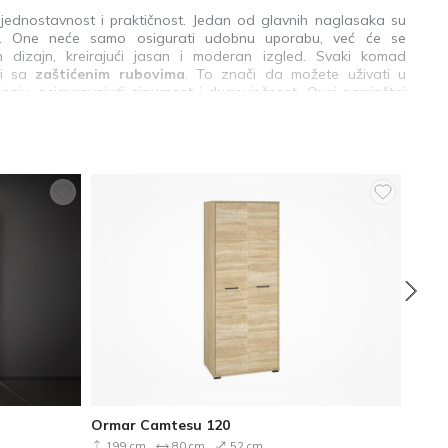
jednostavnost i praktičnost. Jedan od glavnih naglasaka su
. One neće samo osigurati udobnu uporabu, već će se
n dizajn, kreirajući jasan i moderan izgled. Svaki komad
zi sa
zaštićenim rubovima
. To znači da možete uživati u
nju, osiguravajući sigurnost i dugovječnost. Ovaj namještaj
u koja se lako uklapa u interijere različitih stilova. Bez obzira
 ili klasičan, kolekcija će se jednostavno uklopiti te pružiti
rijer Vašeg doma s modernim komadima namještaja koji će
pružiti dugotrajnu udobnost i funkcionalnost.
Ormar Camtesu 120
Orma
199 cm
80 cm
52 cm
199