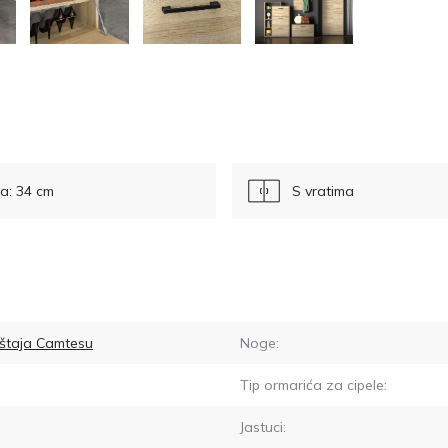
a: 34 cm
S vratima
eštaja Camtesu
Noge:
Tip ormarića za cipele:
Jastuci: