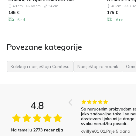
48 cm
60 cm
34 cm
48 cm
70 
145
€
175
€
~6 r.d.
~6 r.d.
Povezane kategorije
Kolekcija namještaja Camtesu
Namještaj za hodnik
Ormar
4.8
Sa narucenim proizvodom s
jako zadovoljna,tako i sa na
dostavom.I jako mi je drago
svaku narudžbu posadi...
Na temelju
2773 recenzija
cvillye01 01,
Prije 5 dana