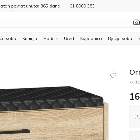
latan povrat unutar 365 dana
01 8000 383
ća soba
Kuhinja
Hodnik
Ured
Kupaonica
Dječja soba
Or
Kod p
16