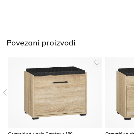
Povezani proizvodi
Ormarić za cipele Camtesu 100
Ormarić za c