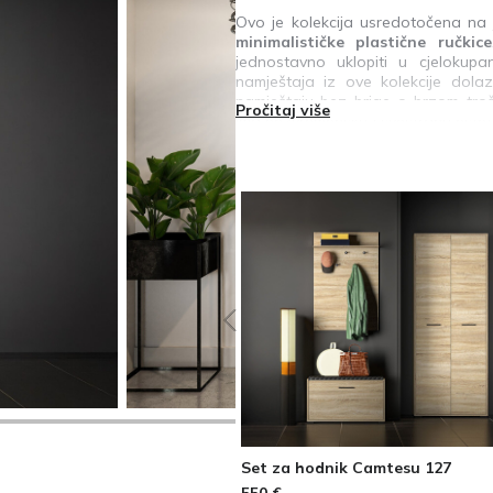
Ovo je kolekcija usredotočena na 
minimalističke plastične ručkice
jednostavno uklopiti u cjelokupa
namještaja iz ove kolekcije dola
namještaju bez brige o brzom troše
Pročitaj više
ima bezvremensku i svestranu estetik
je li Vaš prostor suvremen, moderan
jedinstven šarm. Naglasite inte
zadovoljiti Vaše estetske potrebe i 
Set za hodnik Camtesu 127