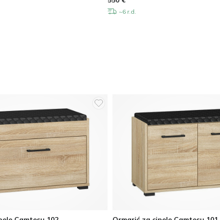
550
€
~6 r.d.
ipele Camtesu 102
Ormarić za cipele Camtesu 101