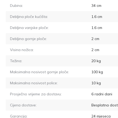
Dubina:
34
cm
Debljina ploče kućišta:
1.6
cm
Debljina vanjske ploče:
1.6
cm
Debljina gornje ploče:
2
cm
Visina nožica:
2
cm
Težina:
20
kg
Maksimalna nosivost gornje ploče:
100
kg
Maksimalna nosivost police:
10
kg
Prosječno vrijeme za dostavu:
6
radni dani
Cijena dostave:
Besplatna dost
Garancija:
24 mjeseca