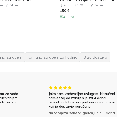
cm
34 cm
48 cm
70 cm
34 cm
150
€
~6 r.d.
ići za cipele
Ormarići za cipele za hodnik
Brza dostava
am za sada
Jako sam zadovoljna uslugom. Naručeni
rucivanjem i
namjestaj dostavljen je za 4 dana.
 sto se za
Izuzetno ljubazan i profesionalan vozač
koji je dostavio naručeno.
antonijeta seketa gleich,
Prije 5 dana