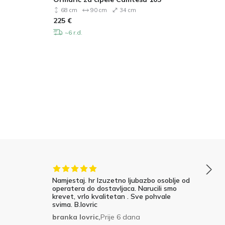
68 cm
90 cm
34 cm
225
€
15
~6 r.d.
Namjestaj. hr Izuzetno ljubazbo osoblje od
operatera do dostavljaca. Narucili smo
krevet, vrlo kvalitetan . Sve pohvale
svima. B.lovric
branka lovric,
Prije 6 dana