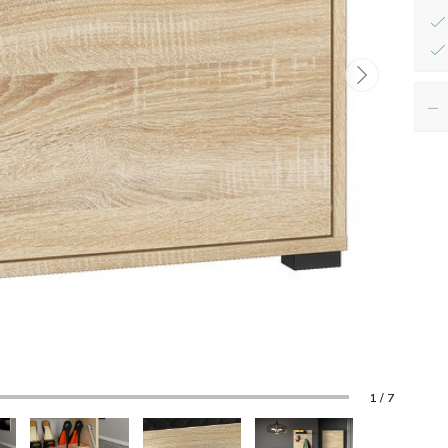
−
1 / 7