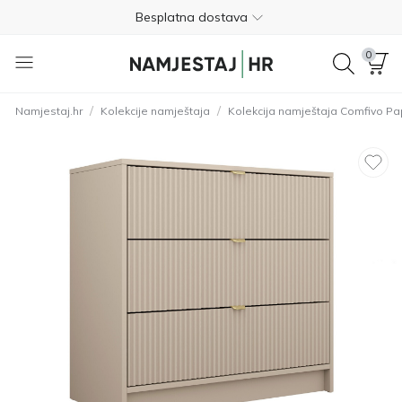
Besplatna dostava
Nije potrebno plaćanje unaprijed
0
Besplatan povrat unutar 365 dana
/
/
Namjestaj.hr
Kolekcije namještaja
Kolekcija namještaja Comfivo Pap
01 8000 383
4.8
Besplatna dostava
Nije potrebno plaćanje unaprijed
Besplatan povrat unutar 365 dana
01 8000 383
4.8