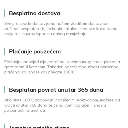
Besplatna dostava
Sve proizvode dostavljamo našom vlastitom dostavnom
službom besplatno diljem kontinentalne Hrvatske kako bismo
osigurali sigurnu isporuku našeg namještaja.
Plaćanje pouzećem
Plaćanje unaprijed nije potrebno. Nudimo mogućnost plaćanja
gotovinom ili karticom. Također, postoji mogućnost obročnog
plaćanja za iznose koji prelaze 100 €.
Besplatan povrat unutar 365 dana
Ako niste 100% zadovoljni naručenim proizvodom, možete ga
vratiti unutar 365 dana te ćemo vam naplaćeni iznos u
potpunosti refundirati.
Jamstvo najniže cijene