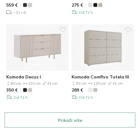
559
€
275
€
~11 r.d.
Od 72 h.
Komoda Decus I
Komoda Comfivo Tutela III
80 cm
150 cm
41 cm
93 cm
120 cm
41 cm
350
€
289
€
Od 72 h.
Od 72 h.
Prikaži više