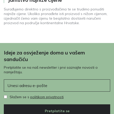
Surađujemo direktno s proizvođačima te se trudimo ponuditi
najniže cijene. Ukoliko pronađete isti proizvod s nižom cijenom,
izjednačit ćemo vam cijenu te besplatno dostaviti naručeni
proizvod na područje kontinentalne Hrvatske.
Ideje za osvježenje doma u vašem
sandučiću
Pretplatite se na naš newsletter i prvi saznajte novosti o
namještaju.
E-pošta
Slažem se s
politikom privatnosti
Pretplatite se