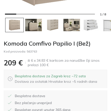
1 / 8
Komoda Comfivo Papilio I (Bež)
Kod proizvoda:
563763
ili 6 x 34.83 € karticom za narudžbe čiji iznos
209
€
prelazi 100 €
Besplatna dostava za Zagreb kroz ~72 sata
Dostava za ostatak Hrvatske kroz ~5 radnih dana
Besplatna dostava
Bez plaćanja unaprijed
Besplatan povrat unutar 365 dana