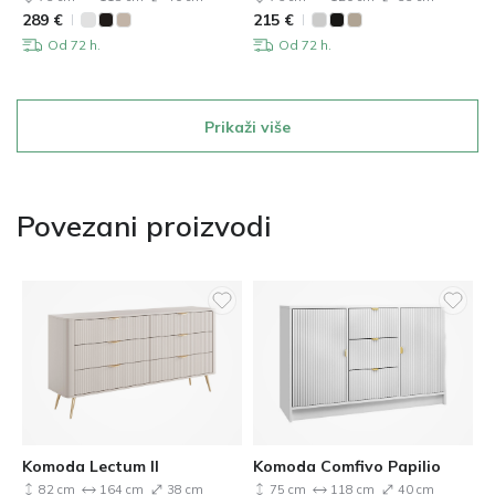
289
€
215
€
Od 72 h.
Od 72 h.
Prikaži više
Povezani proizvodi
Komoda Lectum II
Komoda Comfivo Papilio
82 cm
164 cm
38 cm
75 cm
118 cm
40 cm