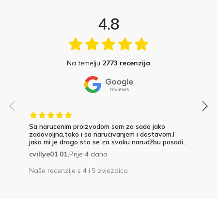
4.8
Na temelju
2773 recenzija
Sa narucenim proizvodom sam za sada jako
zadovoljna,tako i sa narucivanjem i dostavom.I
jako mi je drago sto se za svaku narudžbu posadi...
cvillye01 01,
Prije 4 dana
Naše recenzije s 4 i 5 zvjezdica