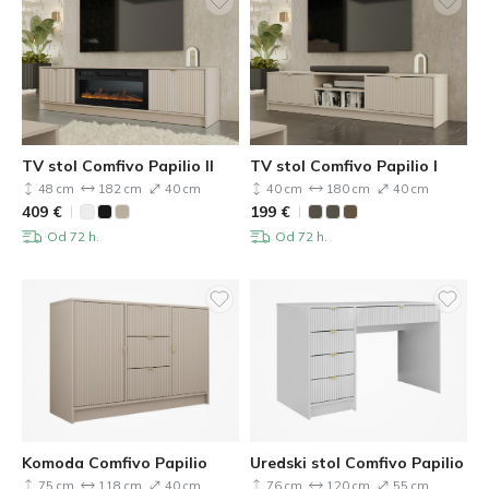
spavaćoj sobi ili kućnom uredu te se skladno nadopunjuje s
različitim stilovima uređenja interijera. Posebno je prikladna za
moderno klasične, minimalističke i interijere u nježnim, toplim
tonovima.
TV stol Comfivo Papilio II
TV stol Comfivo Papilio I
48 cm
182 cm
40 cm
40 cm
180 cm
40 cm
409
€
199
€
Od 72 h.
Od 72 h.
Komoda Comfivo Papilio
Uredski stol Comfivo Papilio
75 cm
118 cm
40 cm
76 cm
120 cm
55 cm