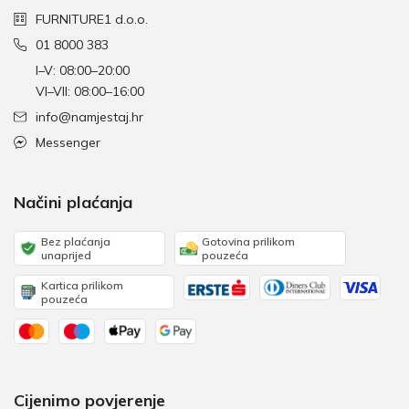
FURNITURE1 d.o.o.
01 8000 383
I–V: 08:00–20:00
VI–VII: 08:00–16:00
info@namjestaj.hr
Messenger
Načini plaćanja
Bez plaćanja
Gotovina prilikom
unaprijed
pouzeća
Kartica prilikom
pouzeća
Cijenimo povjerenje