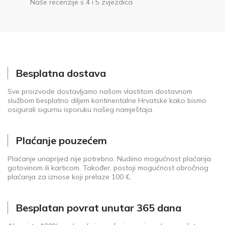
Naše recenzije s 4 i 5 zvjezdica
Besplatna dostava
Sve proizvode dostavljamo našom vlastitom dostavnom
službom besplatno diljem kontinentalne Hrvatske kako bismo
osigurali sigurnu isporuku našeg namještaja.
Plaćanje pouzećem
Plaćanje unaprijed nije potrebno. Nudimo mogućnost plaćanja
gotovinom ili karticom. Također, postoji mogućnost obročnog
plaćanja za iznose koji prelaze 100 €.
Besplatan povrat unutar 365 dana