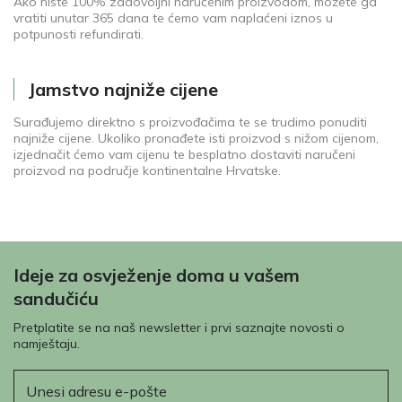
Ako niste 100% zadovoljni naručenim proizvodom, možete ga
vratiti unutar 365 dana te ćemo vam naplaćeni iznos u
potpunosti refundirati.
Jamstvo najniže cijene
Surađujemo direktno s proizvođačima te se trudimo ponuditi
najniže cijene. Ukoliko pronađete isti proizvod s nižom cijenom,
izjednačit ćemo vam cijenu te besplatno dostaviti naručeni
proizvod na područje kontinentalne Hrvatske.
Ideje za osvježenje doma u vašem
sandučiću
Pretplatite se na naš newsletter i prvi saznajte novosti o
namještaju.
E-pošta