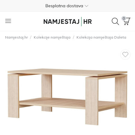
Besplatna dostava
Nije potrebno plaćanje unaprijed
0
Besplatan povrat unutar 365 dana
/
/
Namjestaj.hr
Kolekcije namještaja
Kolekcija namještaja Daleta
01 8000 383
4.8
Besplatna dostava
Nije potrebno plaćanje unaprijed
Besplatan povrat unutar 365 dana
01 8000 383
4.8