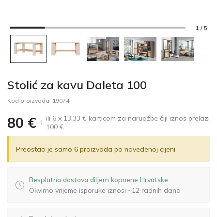
1 / 5
Stolić za kavu Daleta 100
Kod proizvoda:
19074
ili 6 x 13.33 € karticom za narudžbe čiji iznos prelazi
80
€
100 €
Preostao je samo
6
proizvoda po navedenoj cijeni
Besplatna dostava diljem kopnene Hrvatske
Okvirno vrijeme isporuke iznosi ~12 radnih dana