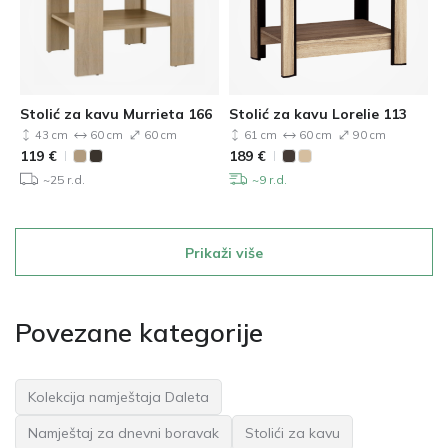
Stolić za kavu Murrieta 166
Stolić za kavu Lorelie 113
43 cm
60 cm
60 cm
61 cm
60 cm
90 cm
119
€
189
€
~25 r.d.
~9 r.d.
Prikaži više
Povezane kategorije
Kolekcija namještaja Daleta
Namještaj za dnevni boravak
Stolići za kavu