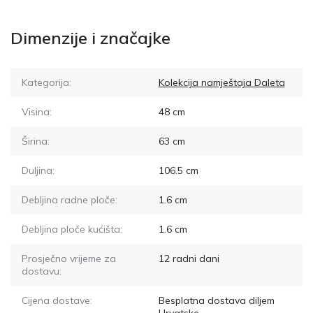
Dimenzije i značajke
Kategorija:
Kolekcija namještaja Daleta
Visina:
48
cm
Širina:
63
cm
Duljina:
106.5
cm
Debljina radne ploče:
1.6
cm
Debljina ploče kućišta:
1.6
cm
Prosječno vrijeme za
12
radni dani
dostavu:
Cijena dostave:
Besplatna dostava diljem