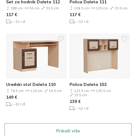
Set za hodnik Daleta 112
Polica Daleta 111
198 cm
55 cm
33.5 cm
104.5 cm
120 cm
33.5 cm
117
€
117
€
~12 r.d.
~12 r.d.
Uredski stol Daleta 110
Polica Daleta 102
76.5 cm
120 cm
54.5 cm
121.5 cm
135.5 cm
33.5 cm
149
€
139
€
~12 r.d.
~12 r.d.
Prikaži više