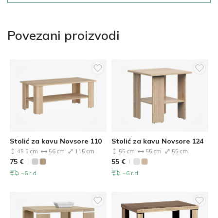
Povezani proizvodi
Stolić za kavu Novsore 110
Stolić za kavu Novsore 124
45.5 cm
56 cm
115 cm
55 cm
55 cm
55 cm
75
€
55
€
~6 r.d.
~6 r.d.