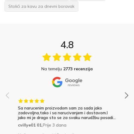
Stolići za kavu za dnevni boravak
4.8
Na temelju
2773 recenzija
Sa narucenim proizvodom sam za sada jako
zadovoljna,tako i sa narucivanjem i dostavom.I
jako mi je drago sto se za svaku narudžbu posadi...
cvillye01 01,
Prije 3 dana