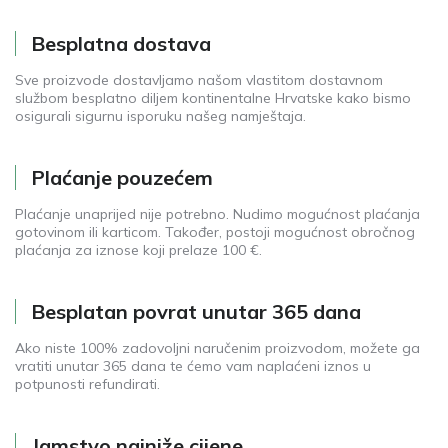
Besplatna dostava
Sve proizvode dostavljamo našom vlastitom dostavnom
službom besplatno diljem kontinentalne Hrvatske kako bismo
osigurali sigurnu isporuku našeg namještaja.
Plaćanje pouzećem
Plaćanje unaprijed nije potrebno. Nudimo mogućnost plaćanja
gotovinom ili karticom. Također, postoji mogućnost obročnog
plaćanja za iznose koji prelaze 100 €.
Besplatan povrat unutar 365 dana
Ako niste 100% zadovoljni naručenim proizvodom, možete ga
vratiti unutar 365 dana te ćemo vam naplaćeni iznos u
potpunosti refundirati.
Jamstvo najniže cijene