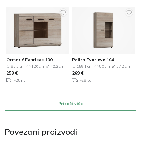
Ormarić Evarleve 100
Polica Evarleve 104
86.5 cm
120 cm
42.2 cm
158.1 cm
80 cm
37.2 cm
259
€
269
€
~28 r.d.
~28 r.d.
Prikaži više
Povezani proizvodi