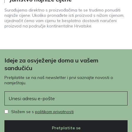
Surađujemo direktno s proizvođačima te se trudimo ponuditi
najniže cijene. Ukoliko pronađete isti proizvod s nižom cijenom,
izjednačit ćemo vam cijenu te besplatno dostaviti naručeni
proizvod na područje kontinentalne Hrvatske.
Ideje za osvježenje doma u vašem
sandučiću
Pretplatite se na naš newsletter i prvi saznajte novosti o
namještaju.
E-pošta
Slažem se s
politikom privatnosti
Pretplatite se