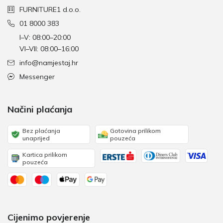
FURNITURE1 d.o.o.
01 8000 383
I–V: 08:00–20:00
VI–VII: 08:00–16:00
info@namjestaj.hr
Messenger
Načini plaćanja
Bez plaćanja
Gotovina prilikom
unaprijed
pouzeća
Kartica prilikom
pouzeća
Cijenimo povjerenje