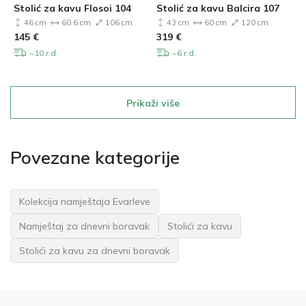
Stolić za kavu Flosoi 104
Stolić za kavu Balcira 107
46 cm
60.6 cm
106 cm
43 cm
60 cm
120 cm
145
€
319
€
~10 r.d.
~6 r.d.
Prikaži više
Povezane kategorije
Kolekcija namještaja Evarleve
Namještaj za dnevni boravak
Stolići za kavu
Stolići za kavu za dnevni boravak