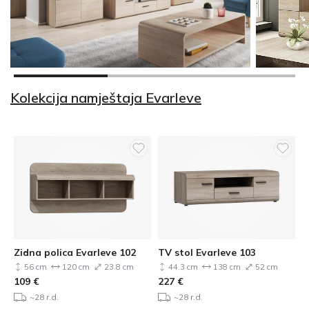
Kolekcija namještaja Evarleve
Zidna polica Evarleve 102
TV stol Evarleve 103
56 cm
120 cm
23.8 cm
44.3 cm
138 cm
52 cm
109
€
227
€
~28 r.d.
~28 r.d.