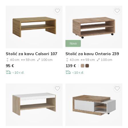
Novo
Stolić za kavu Calsori 107
Stolić za kavu Ontario 239
40 cm
59 cm
100 cm
43 cm
59 cm
100 cm
95
€
139
€
~10 r.d.
~10 r.d.