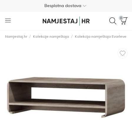
Besplatna dostava
Nije potrebno plaćanje unaprijed
0
Besplatan povrat unutar 365 dana
/
/
Namjestaj.hr
Kolekcije namještaja
Kolekcija namještaja Evarleve
01 8000 383
4.8
Besplatna dostava
Nije potrebno plaćanje unaprijed
Besplatan povrat unutar 365 dana
01 8000 383
4.8