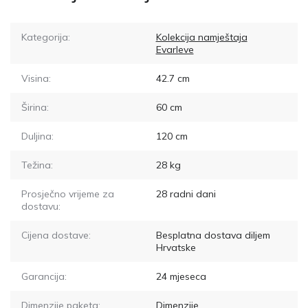
Kategorija:
Kolekcija namještaja
Evarleve
Visina:
42.7
cm
Širina:
60
cm
Duljina:
120
cm
Težina:
28
kg
Prosječno vrijeme za
28
radni dani
dostavu:
Cijena dostave:
Besplatna dostava diljem
Hrvatske
Garancija:
24 mjeseca
Dimenzije paketa:
Dimenzije