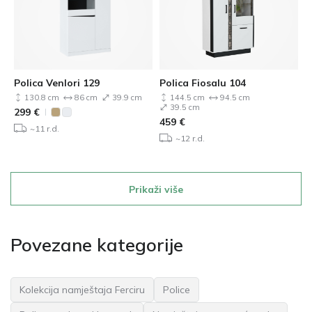
Polica Venlori 129
Polica Fiosalu 104
130.8 cm
86 cm
39.9 cm
144.5 cm
94.5 cm
39.5 cm
299
€
459
€
~11 r.d.
~12 r.d.
Prikaži više
Povezane kategorije
Kolekcija namještaja Ferciru
Police