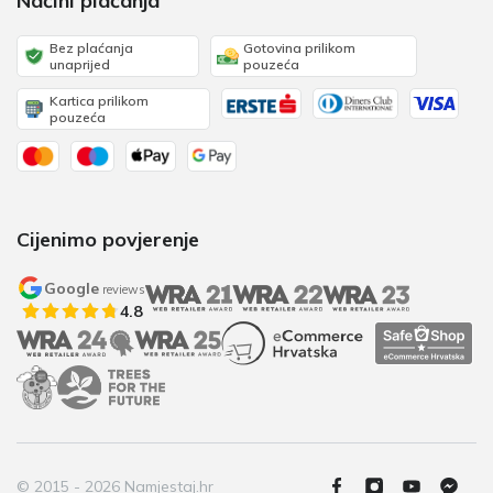
Načini plaćanja
Bez plaćanja
Gotovina prilikom
unaprijed
pouzeća
Kartica prilikom
pouzeća
Cijenimo povjerenje
Google
reviews
4.8
© 2015 - 2026 Namjestaj.hr