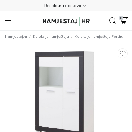
Besplatna dostava
Nije potrebno plaćanje unaprijed
0
Besplatan povrat unutar 365 dana
/
/
Namjestaj.hr
Kolekcije namještaja
Kolekcija namještaja Ferciru
01 8000 383
4.8
Besplatna dostava
Nije potrebno plaćanje unaprijed
Besplatan povrat unutar 365 dana
01 8000 383
4.8