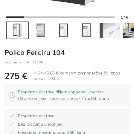
1 / 6
Polica Ferciru 104
Kod proizvoda:
41166
ili 6 x 45.83 € karticom za narudžbe čiji iznos
275
€
prelazi 100 €
Besplatna dostava diljem kopnene Hrvatske
Okvirno vrijeme isporuke iznosi ~7 radnih dana
Besplatna dostava
Bez plaćanja unaprijed
Besplatan povrat unutar 365 dana