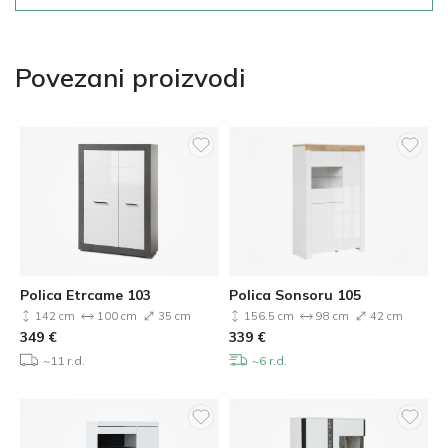
Povezani proizvodi
Polica Etrcame 103
Polica Sonsoru 105
142 cm
100 cm
35 cm
156.5 cm
98 cm
42 cm
349
€
339
€
~11 r.d.
~6 r.d.