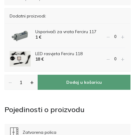
Dodatni proizvodi:
Usporivači za vrata Ferciru 117
−
+
1
€
LED rasvjeta Ferciru 118
−
+
18
€
−
+
Dodaj u košaricu
Pojedinosti o proizvodu
Zatvorena polica