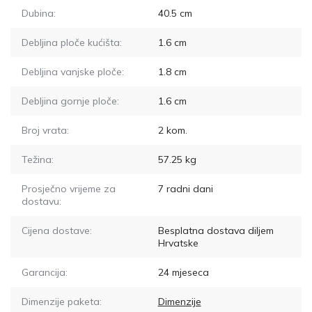
Dubina:
40.5
cm
Debljina ploče kućišta:
1.6
cm
Debljina vanjske ploče:
1.8
cm
Debljina gornje ploče:
1.6
cm
Broj vrata:
2
kom.
Težina:
57.25
kg
Prosječno vrijeme za
7
radni dani
dostavu:
Cijena dostave:
Besplatna dostava diljem
Hrvatske
Garancija:
24 mjeseca
Dimenzije paketa:
Dimenzije