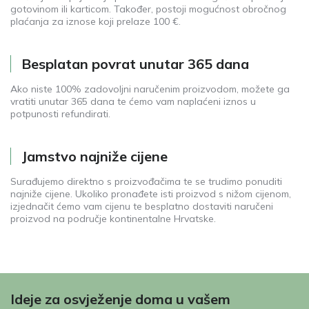
gotovinom ili karticom. Također, postoji mogućnost obročnog
plaćanja za iznose koji prelaze 100 €.
Besplatan povrat unutar 365 dana
Ako niste 100% zadovoljni naručenim proizvodom, možete ga
vratiti unutar 365 dana te ćemo vam naplaćeni iznos u
potpunosti refundirati.
Jamstvo najniže cijene
Surađujemo direktno s proizvođačima te se trudimo ponuditi
najniže cijene. Ukoliko pronađete isti proizvod s nižom cijenom,
izjednačit ćemo vam cijenu te besplatno dostaviti naručeni
proizvod na područje kontinentalne Hrvatske.
Ideje za osvježenje doma u vašem