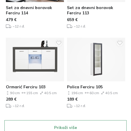
Set za dnevni boravak
Set za dnevni boravak
Ferciru 114
Ferciru 113
479
€
659
€
~12 r.d.
~12 r.d.
Ormarić Ferciru 103
Polica Ferciru 105
90 cm
155 cm
40.5 cm
196 cm
60 cm
40.5 cm
289
€
189
€
~12 r.d.
~12 r.d.
Prikaži više