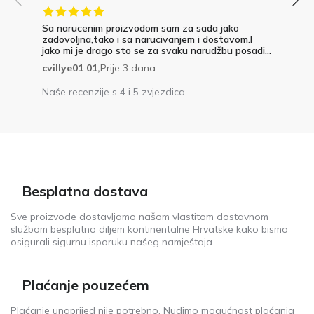
Sa narucenim proizvodom sam za sada jako
zadovoljna,tako i sa narucivanjem i dostavom.I
jako mi je drago sto se za svaku narudžbu posadi...
cvillye01 01,
Prije 3 dana
Naše recenzije s 4 i 5 zvjezdica
Besplatna dostava
Sve proizvode dostavljamo našom vlastitom dostavnom
službom besplatno diljem kontinentalne Hrvatske kako bismo
osigurali sigurnu isporuku našeg namještaja.
Plaćanje pouzećem
Plaćanje unaprijed nije potrebno. Nudimo mogućnost plaćanja