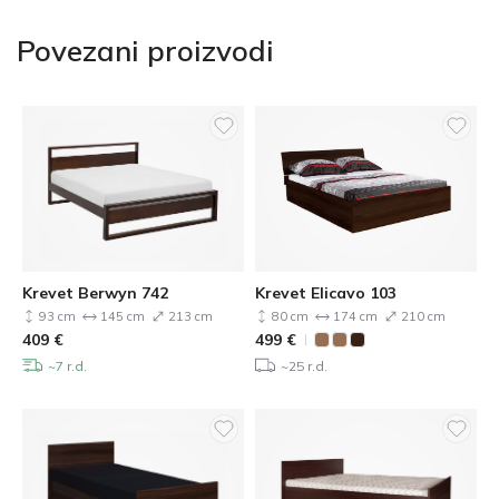
Povezani proizvodi
Krevet Berwyn 742
Krevet Elicavo 103
93 cm
145 cm
213 cm
80 cm
174 cm
210 cm
409
€
499
€
~7 r.d.
~25 r.d.