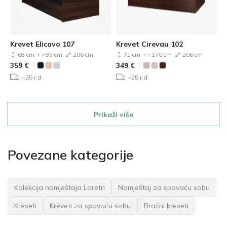
Krevet Elicavo 107
Krevet Cirevau 102
68 cm
85 cm
206 cm
71 cm
170 cm
206 cm
359
€
349
€
~25 r.d.
~25 r.d.
Prikaži više
Povezane kategorije
Kolekcija namještaja Loretri
Namještaj za spavaću sobu
Kreveti
Kreveti za spavaću sobu
Bračni kreveti