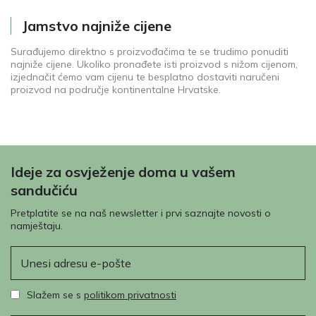
Jamstvo najniže cijene
Surađujemo direktno s proizvođačima te se trudimo ponuditi
najniže cijene. Ukoliko pronađete isti proizvod s nižom cijenom,
izjednačit ćemo vam cijenu te besplatno dostaviti naručeni
proizvod na područje kontinentalne Hrvatske.
Ideje za osvježenje doma u vašem
sandučiću
Pretplatite se na naš newsletter i prvi saznajte novosti o
namještaju.
E-pošta
Slažem se s
politikom privatnosti