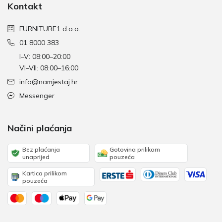
Kontakt
FURNITURE1 d.o.o.
01 8000 383
I–V: 08:00–20:00
VI–VII: 08:00–16:00
info@namjestaj.hr
Messenger
Načini plaćanja
Bez plaćanja
Gotovina prilikom
unaprijed
pouzeća
Kartica prilikom
pouzeća