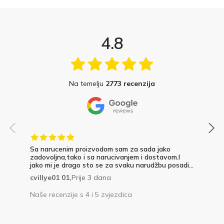
4.8
Na temelju
2773 recenzija
Sa narucenim proizvodom sam za sada jako
zadovoljna,tako i sa narucivanjem i dostavom.I
jako mi je drago sto se za svaku narudžbu posadi...
cvillye01 01,
Prije 3 dana
Naše recenzije s 4 i 5 zvjezdica