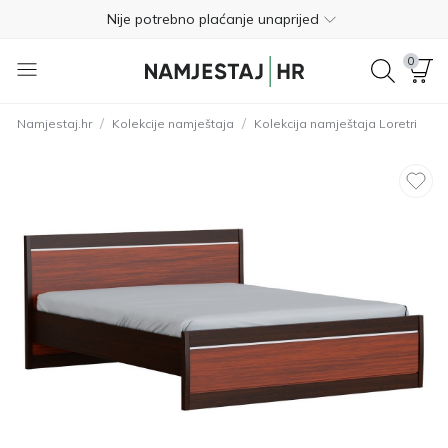
Nije potrebno plaćanje unaprijed
Besplatan povrat unutar 365 dana
0
01 8000 383
/
/
Namjestaj.hr
Kolekcije namještaja
Kolekcija namještaja Loretri
4.8
Besplatna dostava
Nije potrebno plaćanje unaprijed
Besplatan povrat unutar 365 dana
01 8000 383
4.8