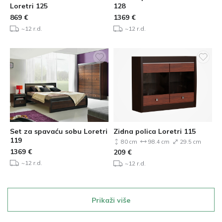
Loretri 125
128
869
€
1369
€
~12 r.d.
~12 r.d.
Set za spavaću sobu Loretri
Zidna polica Loretri 115
119
80 cm
98.4 cm
29.5 cm
1369
€
209
€
~12 r.d.
~12 r.d.
Prikaži više