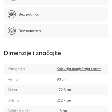
Bez podnica
Bez madraca
Dimenzije i značajke
Kategorija:
Kolekcija namještaja Loretri
Visina:
90
cm
Širina:
172.6
cm
Duljina:
212.7
cm
Debljina ploče:
1.8
cm