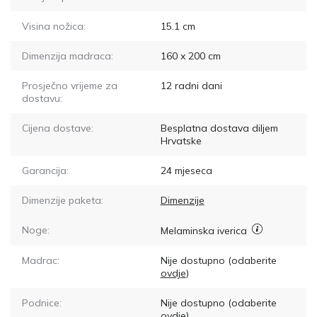
Visina nožica:
15.1
cm
Dimenzija madraca:
160 x 200
cm
Prosječno vrijeme za
12
radni dani
dostavu:
Cijena dostave:
Besplatna dostava diljem
Hrvatske
Garancija:
24 mjeseca
Dimenzije paketa:
Dimenzije
Noge:
Melaminska iverica
Madrac:
Nije dostupno
(odaberite
ovdje
)
Podnice:
Nije dostupno
(odaberite
ovdje
)