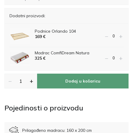
Dodatni proizvodi:
Podnice Orlando 104
−
+
169
€
Madrac ComfiDream Natura
−
+
325
€
−
+
Dodaj u košaricu
Pojedinosti o proizvodu
Prilagođeno madracu: 160 x 200 cm