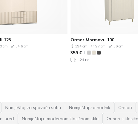
i 123
Ormar Mormavu 100
0 cm
54.6 cm
194 cm
97 cm
56 cm
359
€
~24 r.d.
Namještaj za spavaću sobu
Namještaj za hodnik
Ormari
ni ured
Namještaj u modernom klasičnom stilu
Ormari s klasič