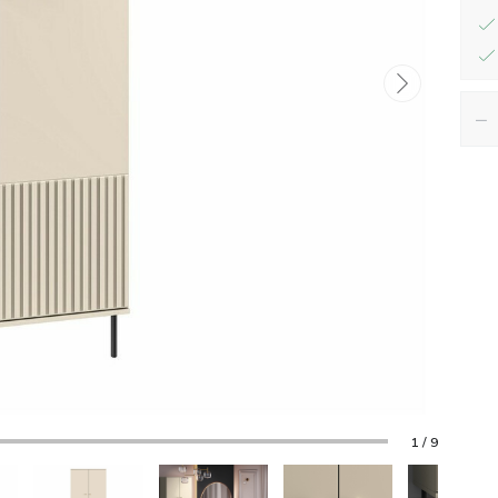
−
1 / 9