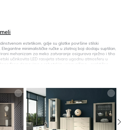
meli
edinstvenom estetikom, gdje su glatke površine stilski
Elegantne minimalističke ručke u zlatnoj boji dodaju suptilan,
tegrirani mehanizam za meko zatvaranje osigurava nježno i tiho
getski učinkovita LED rasvjeta stvara ugodnu atmosferu u
rilagođena domovima s robotskim usisavačima - praktično
kodnevno čišćenje i nudi dodatnu udobnost.