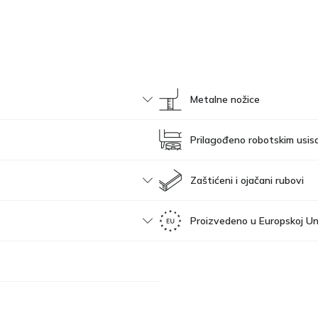
Metalne nožice
Prilagođeno robotskim usis
Zaštićeni i ojačani rubovi
Proizvedeno u Europskoj Uni