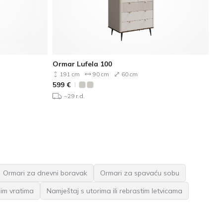
Ormar Lufela 100
Or
191 cm
90 cm
60 cm
599
€
55
~29 r.d.
Ormari za dnevni boravak
Ormari za spavaću sobu
nim vratima
Namještaj s utorima ili rebrastim letvicama