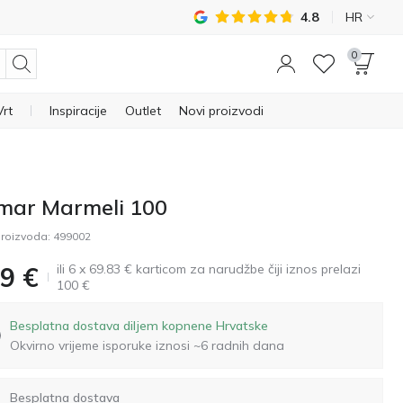
4.8
HR
0
Vrt
Inspiracije
Outlet
Novi proizvodi
mar Marmeli 100
roizvoda:
499002
ili 6 x 69.83 € karticom za narudžbe čiji iznos prelazi
9
€
100 €
Besplatna dostava diljem kopnene Hrvatske
Okvirno vrijeme isporuke iznosi ~6 radnih dana
Besplatna dostava