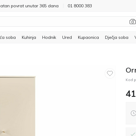
latan povrat unutar 365 dana
01 8000 383
ća soba
Kuhinja
Hodnik
Ured
Kupaonica
Dječja soba
Or
Kod p
41