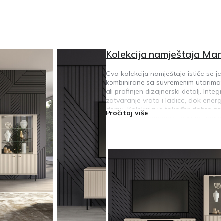
Kolekcija namještaja Mar
Ova kolekcija namještaja ističe se j
kombinirane sa suvremenim utorima. 
ali profinjen dizajnerski detalj. In
zatvaranje vrata i ladica, dok ener
domu. Kolekcija je također dobro p
Pročitaj više
rješenje koje pojednostavljuje sva