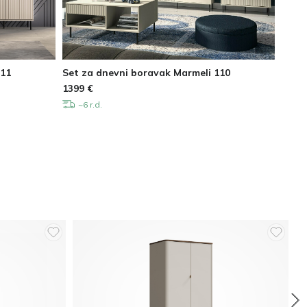
111
Set za dnevni boravak Marmeli 110
Set z
1399
€
989
€
~6 r.d.
~6