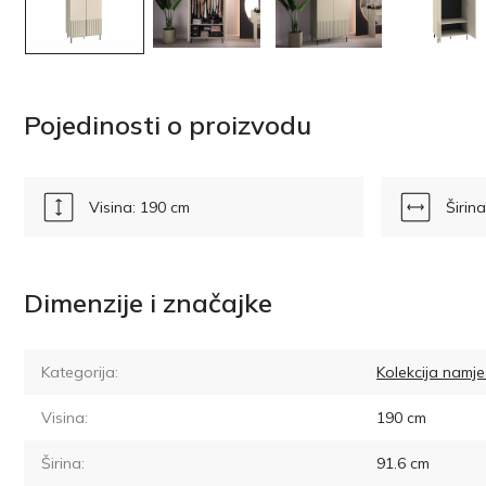
Pojedinosti o proizvodu
Visina: 190 cm
Širin
Dimenzije i značajke
Kategorija:
Kolekcija namje
Visina:
190
cm
Širina:
91.6
cm