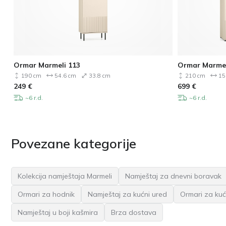
Ormar Marmeli 113
Ormar Marmel
190 cm
54.6 cm
33.8 cm
210 cm
15
249
€
699
€
~6 r.d.
~6 r.d.
Povezane kategorije
Kolekcija namještaja Marmeli
Namještaj za dnevni boravak
Ormari za hodnik
Namještaj za kućni ured
Ormari za kuć
Namještaj u boji kašmira
Brza dostava