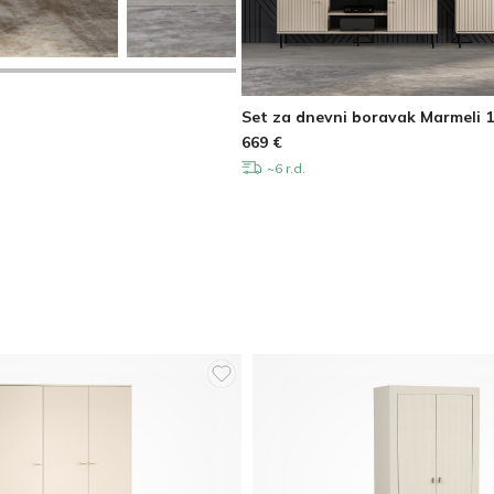
Set za dnevni boravak Marmeli 
669
€
~6 r.d.