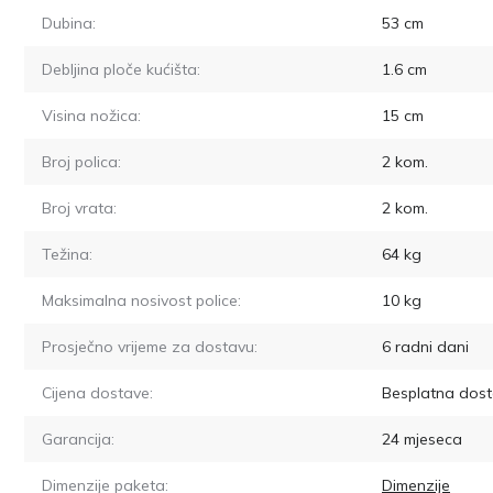
Dubina:
53
cm
Debljina ploče kućišta:
1.6
cm
Visina nožica:
15
cm
Broj polica:
2
kom.
Broj vrata:
2
kom.
Težina:
64
kg
Maksimalna nosivost police:
10
kg
Prosječno vrijeme za dostavu:
6
radni dani
Cijena dostave:
Besplatna dost
Garancija:
24 mjeseca
Dimenzije paketa:
Dimenzije