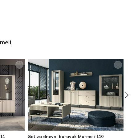
meli
111
Set za dnevni boravak Marmeli 110
Set z