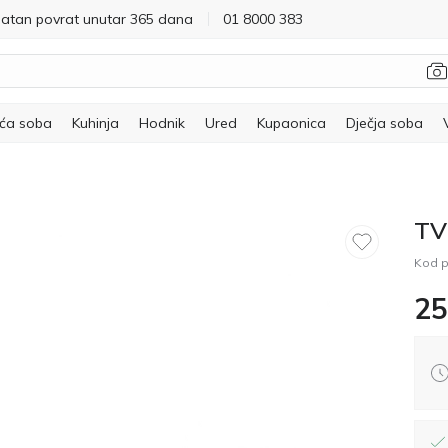
latan povrat unutar 365 dana
01 8000 383
ća soba
Kuhinja
Hodnik
Ured
Kupaonica
Dječja soba
TV
Kod p
25