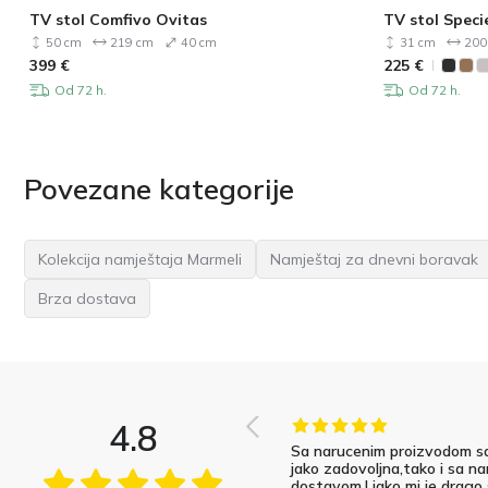
TV stol Comfivo Ovitas
TV stol Speci
50 cm
219 cm
40 cm
31 cm
200
399
€
225
€
Od 72 h.
Od 72 h.
Povezane kategorije
Kolekcija namještaja Marmeli
Namještaj za dnevni boravak
Brza dostava
4.8
Sa narucenim proizvodom s
jako zadovoljna,tako i sa na
dostavom.I jako mi je drago