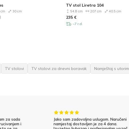
es
TV stol Liretra 104
 cm
30 cm
54.8 cm
207 cm
40.5 cm
235
€
~7 r.d.
TV stolovi
TV stolovi za dnevni boravak
Namještaj s utorim
am za sada
Jako sam zadovoljna uslugom. Naručeni
rucivanjem i
namjestaj dostavljen je za 4 dana.
 sto se za
Izuzetno ljubazan i profesionalan vozač