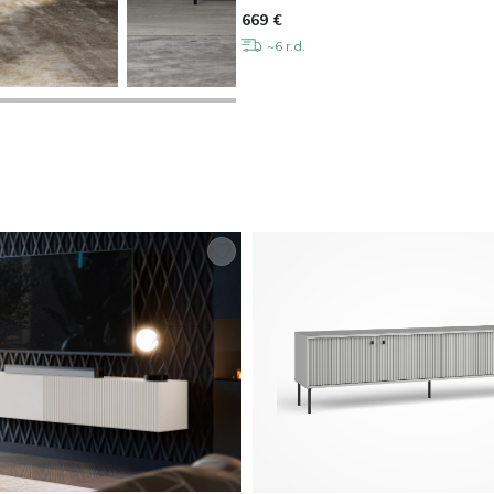
669
€
~6 r.d.