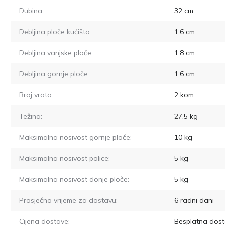
Dubina:
32
cm
Debljina ploče kućišta:
1.6
cm
Debljina vanjske ploče:
1.8
cm
Debljina gornje ploče:
1.6
cm
Broj vrata:
2
kom.
Težina:
27.5
kg
Maksimalna nosivost gornje ploče:
10
kg
Maksimalna nosivost police:
5
kg
Maksimalna nosivost donje ploče:
5
kg
Prosječno vrijeme za dostavu:
6
radni dani
Cijena dostave:
Besplatna dost