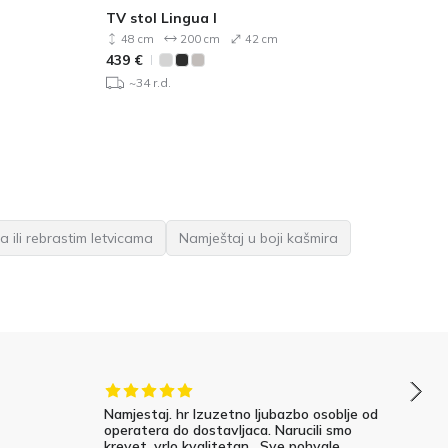
TV stol Lingua I
TV
48 cm
200 cm
42 cm
439
€
38
~34 r.d.
a ili rebrastim letvicama
Namještaj u boji kašmira
Namjestaj. hr Izuzetno ljubazbo osoblje od
operatera do dostavljaca. Narucili smo
krevet, vrlo kvalitetan . Sve pohvale