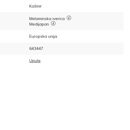
Kašmir
Melaminska iverica
Medijapan
Europska unija
643447
Upute