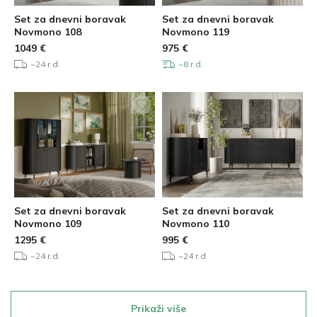
Set za dnevni boravak
Set za dnevni boravak
Novmono 108
Novmono 119
1049
€
975
€
~24 r.d.
~8 r.d.
Set za dnevni boravak
Set za dnevni boravak
Novmono 109
Novmono 110
1295
€
995
€
~24 r.d.
~24 r.d.
Prikaži više