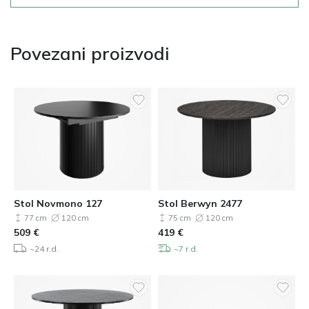
Povezani proizvodi
Stol Novmono 127
Stol Berwyn 2477
77 cm
120 cm
75 cm
120 cm
509
€
419
€
~24 r.d.
~7 r.d.