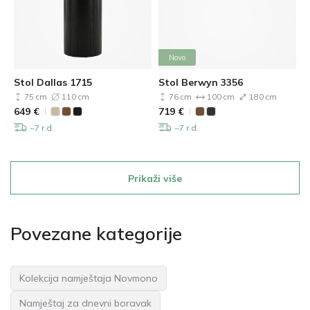
Novo
Stol Dallas 1715
Stol Berwyn 3356
75 cm
110 cm
76 cm
100 cm
180 cm
649
€
719
€
~7 r.d.
~7 r.d.
Prikaži više
Povezane kategorije
Kolekcija namještaja Novmono
Namještaj za dnevni boravak