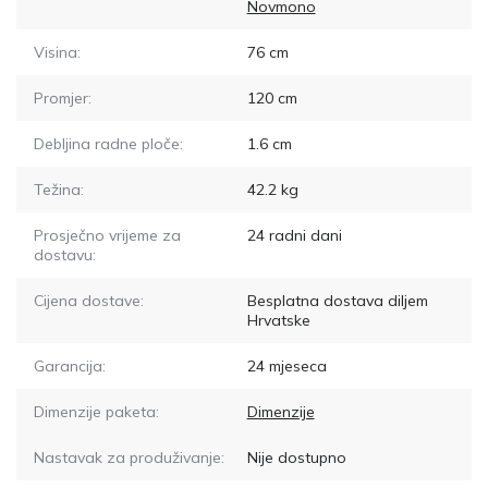
Novmono
Visina:
76
cm
Promjer:
120
cm
Debljina radne ploče:
1.6
cm
Težina:
42.2
kg
Prosječno vrijeme za
24
radni dani
dostavu:
Cijena dostave:
Besplatna dostava diljem
Hrvatske
Garancija:
24 mjeseca
Dimenzije paketa:
Dimenzije
Nastavak za produživanje:
Nije dostupno