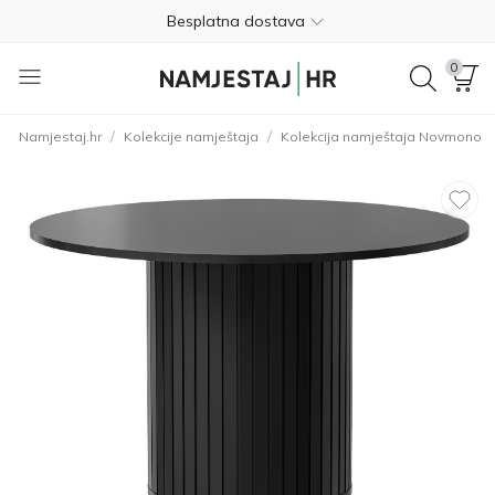
Besplatna dostava
Nije potrebno plaćanje unaprijed
0
Besplatan povrat unutar 365 dana
/
/
Namjestaj.hr
Kolekcije namještaja
Kolekcija namještaja Novmono
01 8000 383
4.8
Besplatna dostava
Nije potrebno plaćanje unaprijed
Besplatan povrat unutar 365 dana
01 8000 383
4.8