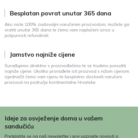
Besplatan povrat unutar 365 dana
Ako niste 100% zadovoljni naručenim proizvodom, možete ga
vratiti unutar 365 dana te ćemo vam naplaćeni iznos u
potpunosti refundirati.
Jamstvo najniže cijene
Surađujemo direktno s proizvođačima te se trudimo ponuditi
najniže cijene. Ukoliko pronađete isti proizvod s nižom cijenom,
izjednačit ćemo vam cijenu te besplatno dostaviti naručeni
proizvod na područje kontinentalne Hrvatske.
Ideje za osvježenje doma u vašem
sandučiću
Pretplatite se na naš newsletter i prvi saznajte novosti o