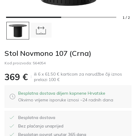
1 / 2
Stol Novmono 107 (Crna)
Kod proizvoda:
564054
ili 6 x 61.50 € karticom za narudžbe čiji iznos
369
€
prelazi 100 €
Besplatna dostava diljem kopnene Hrvatske
Okvirno vrijeme isporuke iznosi ~24 radnih dana
Besplatna dostava
Bez plaćanja unaprijed
Besplatan povrat unutar 365 dana