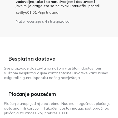
zadovoljna,tako i sa narucivanjem i dostavom.I
jako mi je drago sto se za svaku narudžbu posadi...
cvillye01 01,
Prije 5 dana
Naše recenzije s 4 i 5 zvjezdica
Besplatna dostava
Sve proizvode dostavljamo našom vlastitom dostavnom
službom besplatno diljem kontinentalne Hrvatske kako bismo
osigurali sigurnu isporuku našeg namještaja.
Plaćanje pouzećem
Plaćanje unaprijed nije potrebno. Nudimo mogućnost plaćanja
gotovinom ili karticom. Također, postoji mogućnost obročnog
plaćanja za iznose koji prelaze 100 €.