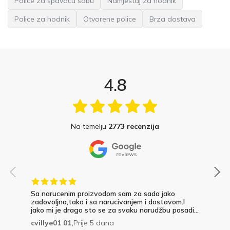
Police za spavaću sobu
Namještaj za hodnik
Police za hodnik
Otvorene police
Brza dostava
4.8
Na temelju
2773 recenzija
Sa narucenim proizvodom sam za sada jako
zadovoljna,tako i sa narucivanjem i dostavom.I
jako mi je drago sto se za svaku narudžbu posadi...
cvillye01 01,
Prije 5 dana