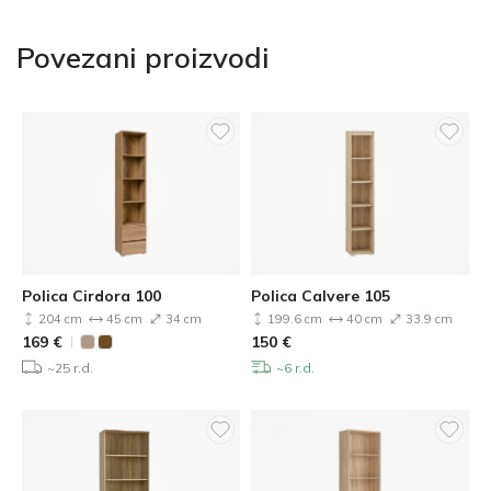
Povezani proizvodi
Polica Cirdora 100
Polica Calvere 105
204 cm
45 cm
34 cm
199.6 cm
40 cm
33.9 cm
169
€
150
€
~25 r.d.
~6 r.d.