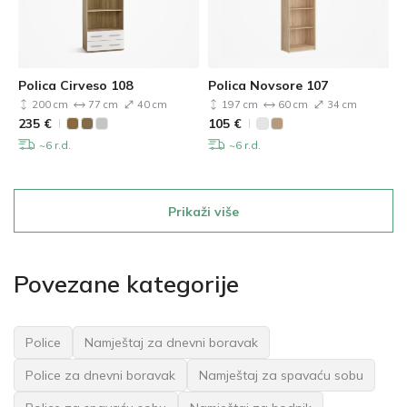
Polica Cirveso 108
Polica Novsore 107
200 cm
77 cm
40 cm
197 cm
60 cm
34 cm
235
€
105
€
~6 r.d.
~6 r.d.
Prikaži više
Povezane kategorije
Police
Namještaj za dnevni boravak
Police za dnevni boravak
Namještaj za spavaću sobu