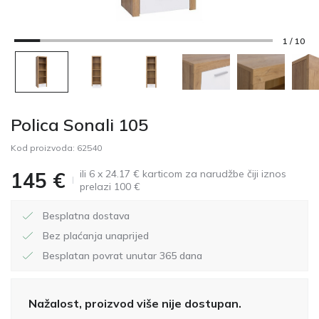
1 / 10
Polica Sonali 105
Kod proizvoda:
62540
ili 6 x 24.17 € karticom za narudžbe čiji iznos
145
€
prelazi 100 €
Besplatna dostava
Bez plaćanja unaprijed
Besplatan povrat unutar 365 dana
Nažalost, proizvod više nije dostupan.