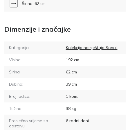
Širina: 62 cm
Dimenzije i značajke
Kategorija:
Kolekcija namještaja Sonali
Visina:
192
cm
Širina:
62
cm
Dubina:
39
cm
Broj ladica:
1
kom.
Težina:
38
kg
Prosječno vrijeme za
6
radni dani
dostavu: