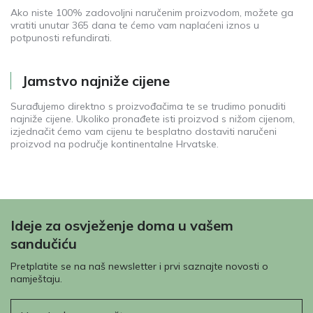
Ako niste 100% zadovoljni naručenim proizvodom, možete ga
vratiti unutar 365 dana te ćemo vam naplaćeni iznos u
potpunosti refundirati.
Jamstvo najniže cijene
Surađujemo direktno s proizvođačima te se trudimo ponuditi
najniže cijene. Ukoliko pronađete isti proizvod s nižom cijenom,
izjednačit ćemo vam cijenu te besplatno dostaviti naručeni
proizvod na područje kontinentalne Hrvatske.
Ideje za osvježenje doma u vašem
sandučiću
Pretplatite se na naš newsletter i prvi saznajte novosti o
namještaju.
E-pošta