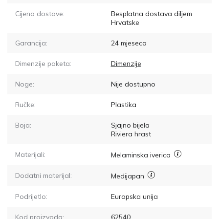
Cijena dostave:
Besplatna dostava diljem
Hrvatske
Garancija:
24 mjeseca
Dimenzije paketa:
Dimenzije
Noge:
Nije dostupno
Ručke:
Plastika
Boja:
Sjajno bijela
Riviera hrast
Materijali:
Melaminska iverica
Dodatni materijal:
Medijapan
Podrijetlo:
Europska unija
Kod proizvoda:
62540