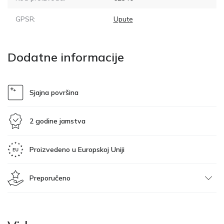
GPSR:
Upute
Dodatne informacije
Sjajna površina
2 godine jamstva
Proizvedeno u Europskoj Uniji
Preporučeno