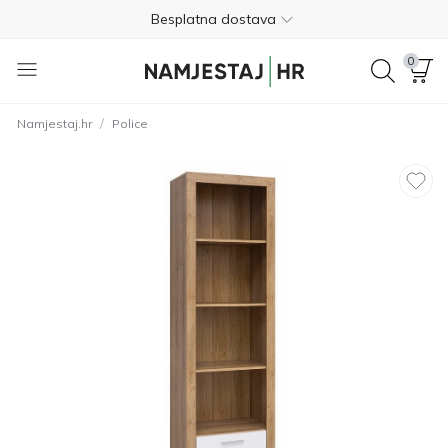
Besplatna dostava
Nije potrebno plaćanje unaprijed
0
Besplatan povrat unutar 365 dana
/
Namjestaj.hr
Police
01 8000 383
4.8
Besplatna dostava
Nije potrebno plaćanje unaprijed
Besplatan povrat unutar 365 dana
01 8000 383
4.8