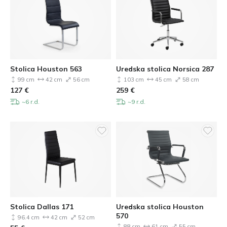
Stolica Houston 563
Uredska stolica Norsica 287
99 cm
42 cm
56 cm
103 cm
45 cm
58 cm
127
€
259
€
~6 r.d.
~9 r.d.
Stolica Dallas 171
Uredska stolica Houston
570
96.4 cm
42 cm
52 cm
88 cm
61 cm
55 cm