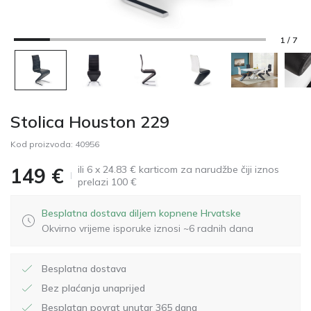
1 / 7
Stolica Houston 229
Kod proizvoda:
40956
ili 6 x 24.83 € karticom za narudžbe čiji iznos
149
€
prelazi 100 €
Besplatna dostava diljem kopnene Hrvatske
Okvirno vrijeme isporuke iznosi ~6 radnih dana
Besplatna dostava
Bez plaćanja unaprijed
Besplatan povrat unutar 365 dana