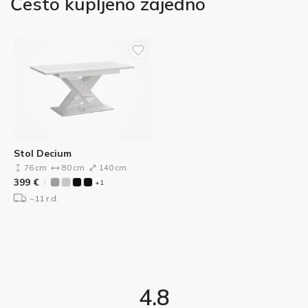
Često kupljeno zajedno
Stol Decium
76 cm
80 cm
140 cm
399
€
+1
~11 r.d.
4.8