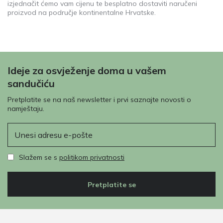
izjednačit ćemo vam cijenu te besplatno dostaviti naručeni
proizvod na područje kontinentalne Hrvatske.
Ideje za osvježenje doma u vašem
sandučiću
Pretplatite se na naš newsletter i prvi saznajte novosti o
namještaju.
E-pošta
Slažem se s
politikom privatnosti
Pretplatite se