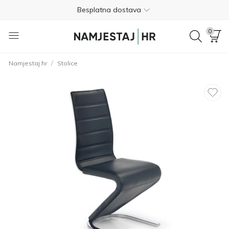
Besplatna dostava
Nije potrebno plaćanje unaprijed
0
Besplatan povrat unutar 365 dana
/
Namjestaj.hr
Stolice
01 8000 383
4.8
Besplatna dostava
Nije potrebno plaćanje unaprijed
Besplatan povrat unutar 365 dana
01 8000 383
4.8