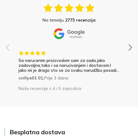
Na temelju
2773 recenzija
Sa narucenim proizvodom sam za sada jako
zadovoljna,tako i sa narucivanjem i dostavom.I
jako mi je drago sto se za svaku narudžbu posadi...
cvillye01 01,
Prije 3 dana
Naše recenzije s 4 i 5 zvjezdica
Besplatna dostava