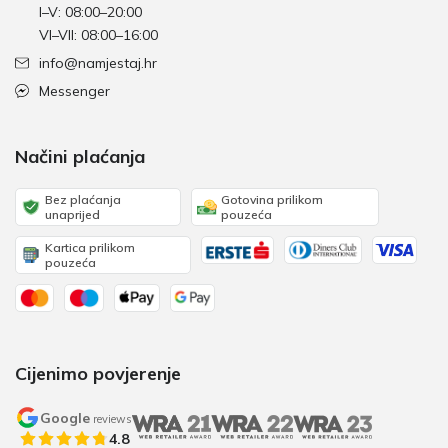
I–V: 08:00–20:00
VI–VII: 08:00–16:00
info@namjestaj.hr
Messenger
Načini plaćanja
Bez plaćanja
Gotovina prilikom
unaprijed
pouzeća
Kartica prilikom
pouzeća
Cijenimo povjerenje
Google
reviews
4.8