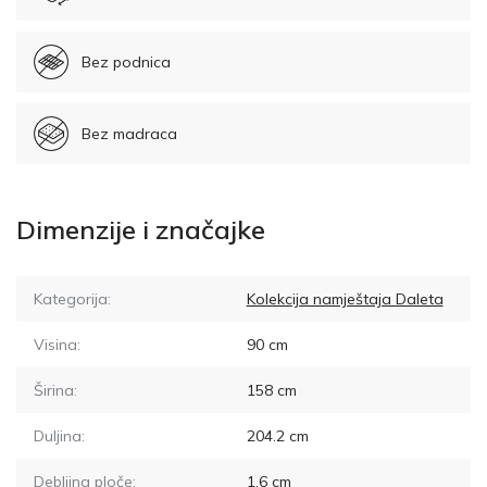
Bez podnica
Bez madraca
Dimenzije i značajke
Kategorija:
Kolekcija namještaja Daleta
Visina:
90
cm
Širina:
158
cm
Duljina:
204.2
cm
Debljina ploče:
1.6
cm