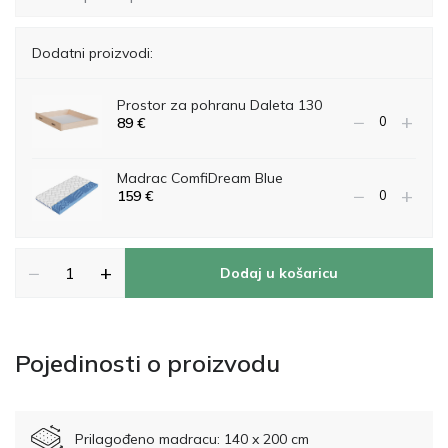
Dodatni proizvodi:
Prostor za pohranu Daleta 130
−
+
89
€
Madrac ComfiDream Blue
−
+
159
€
−
+
Dodaj u košaricu
Pojedinosti o proizvodu
Prilagođeno madracu: 140 x 200 cm