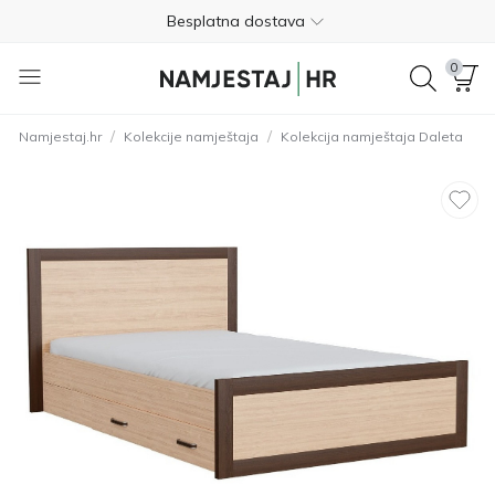
Besplatna dostava
Nije potrebno plaćanje unaprijed
0
Besplatan povrat unutar 365 dana
/
/
Namjestaj.hr
Kolekcije namještaja
Kolekcija namještaja Daleta
01 8000 383
4.8
Besplatna dostava
Nije potrebno plaćanje unaprijed
Besplatan povrat unutar 365 dana
01 8000 383
4.8