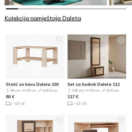
Kolekcija namještaja Daleta
Stolić za kavu Daleta 100
Set za hodnik Daleta 112
48 cm
63 cm
106.5 cm
198 cm
55 cm
33.5 cm
80
€
117
€
~12 r.d.
~12 r.d.