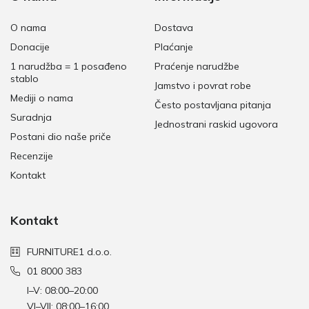
O nama
Dostava
Donacije
Plaćanje
1 narudžba = 1 posađeno
Praćenje narudžbe
stablo
Jamstvo i povrat robe
Mediji o nama
Često postavljana pitanja
Suradnja
Jednostrani raskid ugovora
Postani dio naše priče
Recenzije
Kontakt
Kontakt
FURNITURE1 d.o.o.
01 8000 383
I–V: 08:00–20:00
VI–VII: 08:00–16:00