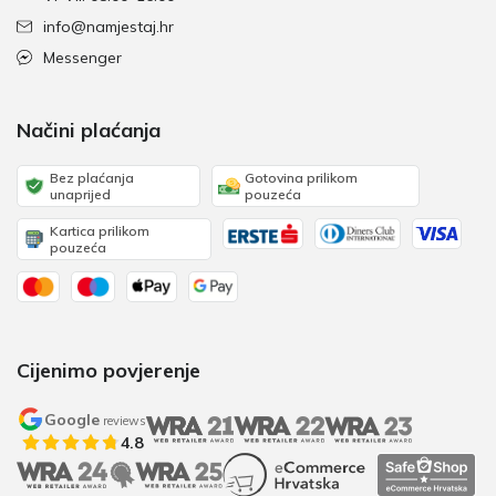
info@namjestaj.hr
Messenger
Načini plaćanja
Bez plaćanja
Gotovina prilikom
unaprijed
pouzeća
Kartica prilikom
pouzeća
Cijenimo povjerenje
Google
reviews
4.8