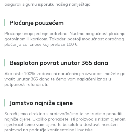
osigurali sigurnu isporuku našeg namještaja.
Plaćanje pouzećem
Plaćanje unaprijed nije potrebno. Nudimo mogućnost plaćanja
gotovinom ili karticom. Također, postoji mogućnost obročnog
plaćanja za iznose koji prelaze 100 €.
Besplatan povrat unutar 365 dana
Ako niste 100% zadovoljni naručenim proizvodom, možete ga
vratiti unutar 365 dana te ćemo vam naplaćeni iznos u
potpunosti refundirati.
Jamstvo najniže cijene
Surađujemo direktno s proizvođačima te se trudimo ponuditi
najniže cijene. Ukoliko pronađete isti proizvod s nižom cijenom,
izjednačit ćemo vam cijenu te besplatno dostaviti naručeni
proizvod na područje kontinentalne Hrvatske.