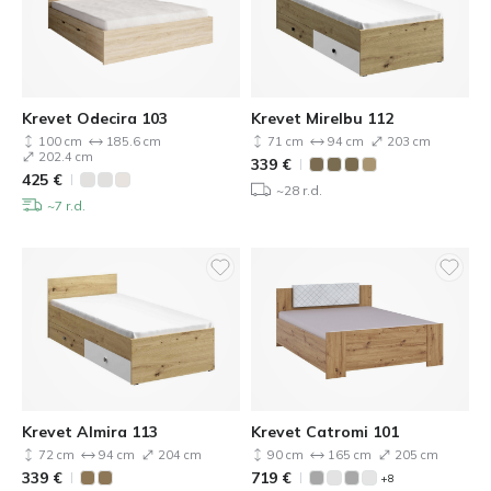
Krevet Odecira 103
Krevet Mirelbu 112
100 cm
185.6 cm
71 cm
94 cm
203 cm
202.4 cm
339
€
425
€
~28 r.d.
~7 r.d.
Krevet Almira 113
Krevet Catromi 101
72 cm
94 cm
204 cm
90 cm
165 cm
205 cm
339
€
719
€
+8