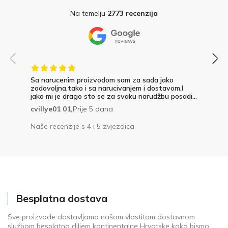
Na temelju
2773 recenzija
Sa narucenim proizvodom sam za sada jako
zadovoljna,tako i sa narucivanjem i dostavom.I
jako mi je drago sto se za svaku narudžbu posadi...
cvillye01 01,
Prije 5 dana
Naše recenzije s 4 i 5 zvjezdica
Besplatna dostava
Sve proizvode dostavljamo našom vlastitom dostavnom
službom besplatno diljem kontinentalne Hrvatske kako bismo