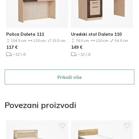
Polica Daleta 111
Uredski stol Daleta 110
104.5 cm
120 cm
33.5 cm
76.5 cm
120 cm
54.5 cm
117
€
149
€
~12 r.d.
~12 r.d.
Prikaži više
Povezani proizvodi