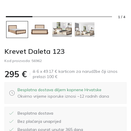
1 / 4
Krevet Daleta 123
Kod proizvoda:
56962
ili 6 x 49.17 € karticom za narudžbe čiji iznos
295
€
prelazi 100 €
Besplatna dostava diljem kopnene Hrvatske
Okvirno vrijeme isporuke iznosi ~12 radnih dana
Besplatna dostava
Bez plaćanja unaprijed
Besplatan povrat unutar 365 dana