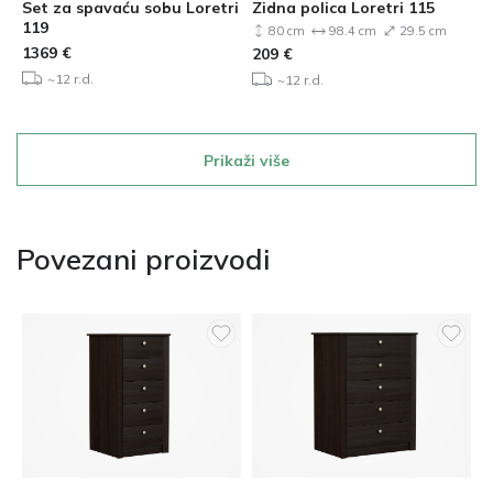
Set za spavaću sobu Loretri
Zidna polica Loretri 115
119
80 cm
98.4 cm
29.5 cm
1369
€
209
€
~12 r.d.
~12 r.d.
Prikaži više
Povezani proizvodi