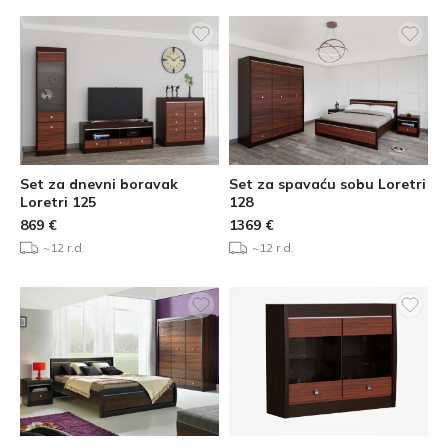
Set za dnevni boravak
Set za spavaću sobu Loretri
Loretri 125
128
869
€
1369
€
~12 r.d.
~12 r.d.