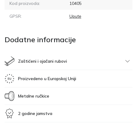
Kod proizvoda:
10405
GPSR:
Upute
Dodatne informacije
Zaštićeni i ojačani rubovi
Proizvedeno u Europskoj Uniji
Metalne ručkice
2 godine jamstva