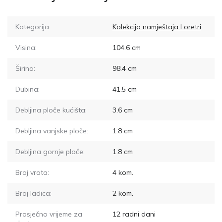
Kategorija:
Kolekcija namještaja Loretri
Visina:
104.6
cm
Širina:
98.4
cm
Dubina:
41.5
cm
Debljina ploče kućišta:
3.6
cm
Debljina vanjske ploče:
1.8
cm
Debljina gornje ploče:
1.8
cm
Broj vrata:
4
kom.
Broj ladica:
2
kom.
Prosječno vrijeme za
12
radni dani