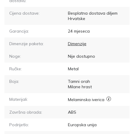
dostavu:
Cijena dostave:
Besplatna dostava diljem
Hrvatske
Garancija:
24 mjeseca
Dimenzije paketa:
Dimenzije
Noge:
Nije dostupno
Ručke:
Metal
Boja:
Tamni orah
Milane hrast
Materijali:
Melaminska iverica
Završna obrada:
ABS
Podrijetlo:
Europska unija