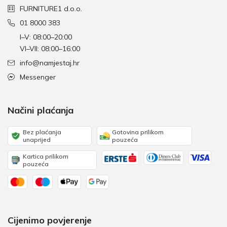
FURNITURE1 d.o.o.
01 8000 383
I–V: 08:00–20:00
VI–VII: 08:00–16:00
info@namjestaj.hr
Messenger
Načini plaćanja
Bez plaćanja
Gotovina prilikom
unaprijed
pouzeća
Kartica prilikom
pouzeća
Cijenimo povjerenje