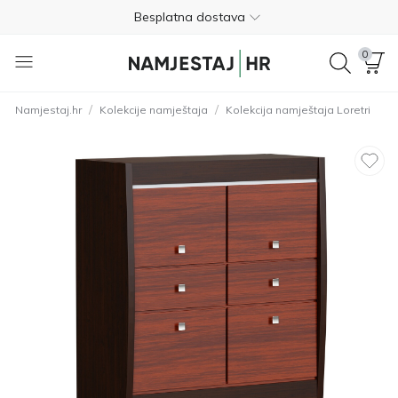
Besplatna dostava
Nije potrebno plaćanje unaprijed
0
Besplatan povrat unutar 365 dana
/
/
Namjestaj.hr
Kolekcije namještaja
Kolekcija namještaja Loretri
01 8000 383
4.8
Besplatna dostava
Nije potrebno plaćanje unaprijed
Besplatan povrat unutar 365 dana
01 8000 383
4.8