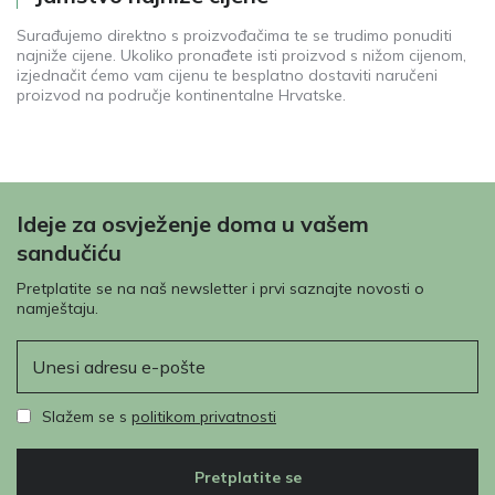
Surađujemo direktno s proizvođačima te se trudimo ponuditi
najniže cijene. Ukoliko pronađete isti proizvod s nižom cijenom,
izjednačit ćemo vam cijenu te besplatno dostaviti naručeni
proizvod na područje kontinentalne Hrvatske.
Ideje za osvježenje doma u vašem
sandučiću
Pretplatite se na naš newsletter i prvi saznajte novosti o
namještaju.
E-pošta
Slažem se s
politikom privatnosti
Pretplatite se