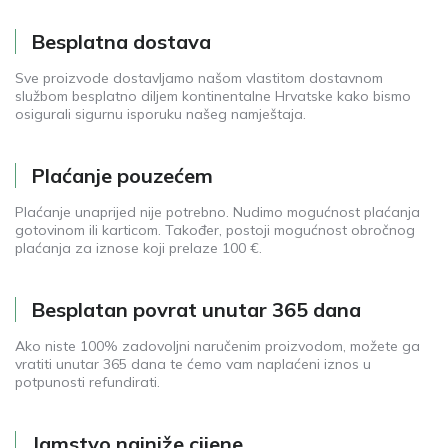
Besplatna dostava
Sve proizvode dostavljamo našom vlastitom dostavnom
službom besplatno diljem kontinentalne Hrvatske kako bismo
osigurali sigurnu isporuku našeg namještaja.
Plaćanje pouzećem
Plaćanje unaprijed nije potrebno. Nudimo mogućnost plaćanja
gotovinom ili karticom. Također, postoji mogućnost obročnog
plaćanja za iznose koji prelaze 100 €.
Besplatan povrat unutar 365 dana
Ako niste 100% zadovoljni naručenim proizvodom, možete ga
vratiti unutar 365 dana te ćemo vam naplaćeni iznos u
potpunosti refundirati.
Jamstvo najniže cijene