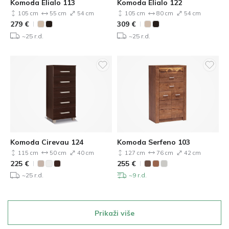
Komoda Elialo 113
Komoda Elialo 122
105 cm
55 cm
54 cm
105 cm
80 cm
54 cm
279
€
309
€
~25 r.d.
~25 r.d.
Komoda Cirevau 124
Komoda Serfeno 103
115 cm
50 cm
40 cm
127 cm
76 cm
42 cm
225
€
255
€
~25 r.d.
~9 r.d.
Prikaži više