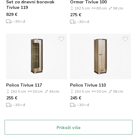
Set za dnevni boravak
Ormar Tivlue 100
Tivlue 119
192.5 cm
80 cm
58 cm
829
€
275
€
~30 r.d.
~30 r.d.
Polica Tivlue 117
Polica Tivlue 110
192.5 cm
50 cm
46 cm
192.5 cm
50 cm
58 cm
255
€
245
€
~30 r.d.
~30 r.d.
Prikaži više