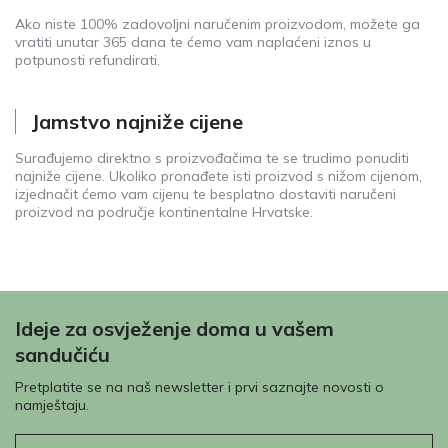
Ako niste 100% zadovoljni naručenim proizvodom, možete ga
vratiti unutar 365 dana te ćemo vam naplaćeni iznos u
potpunosti refundirati.
Jamstvo najniže cijene
Surađujemo direktno s proizvođačima te se trudimo ponuditi
najniže cijene. Ukoliko pronađete isti proizvod s nižom cijenom,
izjednačit ćemo vam cijenu te besplatno dostaviti naručeni
proizvod na područje kontinentalne Hrvatske.
Ideje za osvježenje doma u vašem
sandučiću
Pretplatite se na naš newsletter i prvi saznajte novosti o
namještaju.
E-pošta