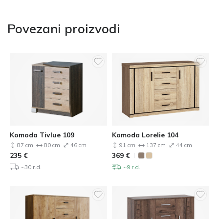
Povezani proizvodi
Komoda Tivlue 109
Komoda Lorelie 104
87 cm
80 cm
46 cm
91 cm
137 cm
44 cm
235
€
369
€
~30 r.d.
~9 r.d.