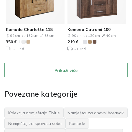
Komoda Charlotte 118
Komoda Catromi 100
92 cm
132 cm
38 cm
90 cm
120 cm
40 cm
350
€
219
€
~11 r.d.
~19 r.d.
Prikaži više
Povezane kategorije
Kolekcija namještaja Tivlue
Namještaj za dnevni boravak
Namještaj za spavaću sobu
Komode