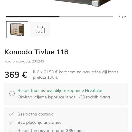
1 / 2
Komoda Tivlue 118
Kod proizvoda:
231242
ili 6 x 61.50 € karticom za narudžbe čiji iznos
369
€
prelazi 100 €
Besplatna dostava diljem kopnene Hrvatske
Okvirno vrijeme isporuke iznosi ~30 radnih dana
Besplatna dostava
Bez plaćanja unaprijed
Besplatan povrat unutar 365 dana