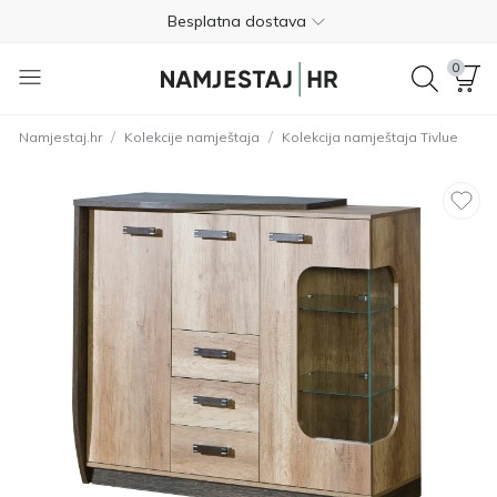
Besplatna dostava
Nije potrebno plaćanje unaprijed
0
Besplatan povrat unutar 365 dana
/
/
Namjestaj.hr
Kolekcije namještaja
Kolekcija namještaja Tivlue
01 8000 383
4.8
Besplatna dostava
Nije potrebno plaćanje unaprijed
Besplatan povrat unutar 365 dana
01 8000 383
4.8