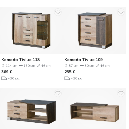
Komoda Tivlue 118
Komoda Tivlue 109
114 cm
130 cm
46 cm
87 cm
80 cm
46 cm
369
€
235
€
~30 r.d.
~30 r.d.