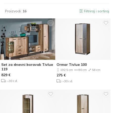
Proizvodi:
16
Filtriraj i sortiraj
Set za dnevni boravak Tivlue
Ormar Tivlue 100
119
192.5 cm
80 cm
58 cm
829
€
275
€
~30 r.d.
~30 r.d.