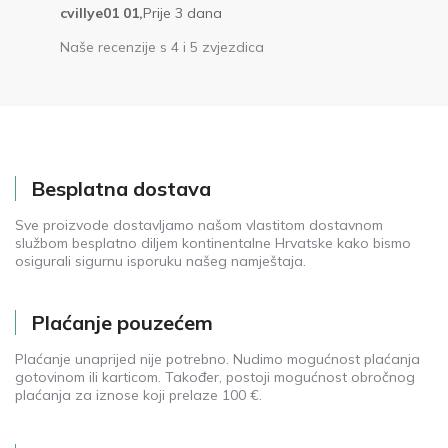
cvillye01 01,
Prije 3 dana
Naše recenzije s 4 i 5 zvjezdica
Besplatna dostava
Sve proizvode dostavljamo našom vlastitom dostavnom
službom besplatno diljem kontinentalne Hrvatske kako bismo
osigurali sigurnu isporuku našeg namještaja.
Plaćanje pouzećem
Plaćanje unaprijed nije potrebno. Nudimo mogućnost plaćanja
gotovinom ili karticom. Također, postoji mogućnost obročnog
plaćanja za iznose koji prelaze 100 €.