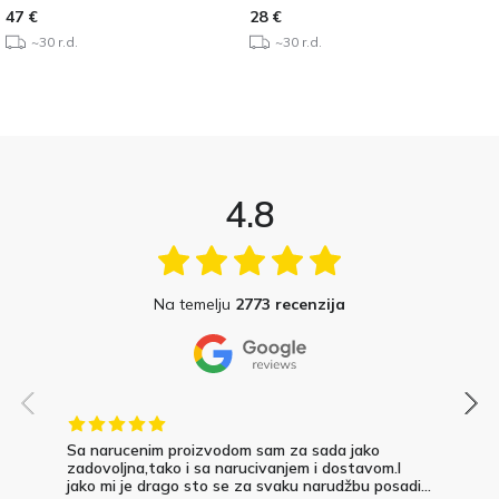
47
€
28
€
~30 r.d.
~30 r.d.
4.8
Na temelju
2773 recenzija
Sa narucenim proizvodom sam za sada jako
zadovoljna,tako i sa narucivanjem i dostavom.I
jako mi je drago sto se za svaku narudžbu posadi...