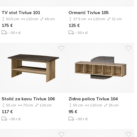
TV stol Tivlue 101
Ormarić Tivlue 105
50.5 cm
120 cm
46 cm
37.5 cm
120 cm
31 cm
175
€
125
€
~30 r.d.
~30 r.d.
Stolić za kavu Tivlue 106
Zidna polica Tivlue 104
55 cm
70 cm
120 cm
55 cm
120 cm
25 cm
117
€
95
€
~30 r.d.
~30 r.d.