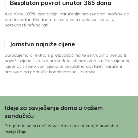
Besplatan povrat unutar 365 dana
Ako niste 100% zadovoljni naručenim proizvodom, možete ga
vratiti unutar 365 dana te ćemo vam naplaćeni iznos u
potpunosti refundirati.
Jamstvo najniže cijene
Surađujemo direktno s proizvođačima te se trudimo ponuditi
najniže cijene. Ukoliko pronađete isti proizvod s nižom cijenom,
izjednačit ćemo vam cijenu te besplatno dostaviti naručeni
proizvod na područje kontinentalne Hrvatske.
Ideje za osvježenje doma u vašem
sandučiću
Pretplatite se na naš newsletter i prvi saznajte novosti o
namještaju.