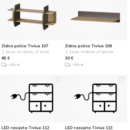
Zidna polica Tivlue 107
Zidna polica Tivlue 108
55 cm
120 cm
31 cm
12 cm
60 cm
19.5 cm
85
€
30
€
~30 r.d.
~30 r.d.
LED rasvjeta Tivlue 112
LED rasvjeta Tivlue 113