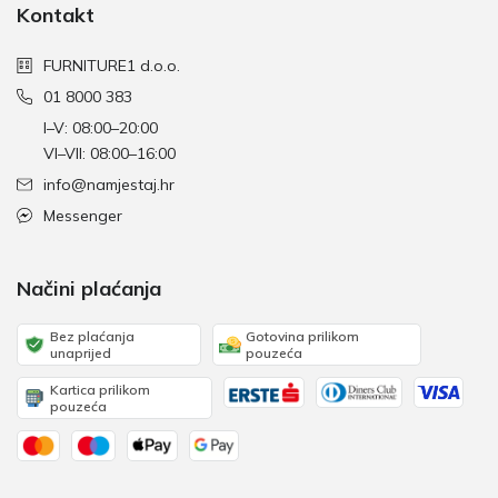
Kontakt
FURNITURE1 d.o.o.
01 8000 383
I–V: 08:00–20:00
VI–VII: 08:00–16:00
info@namjestaj.hr
Messenger
Načini plaćanja
Bez plaćanja
Gotovina prilikom
unaprijed
pouzeća
Kartica prilikom
pouzeća