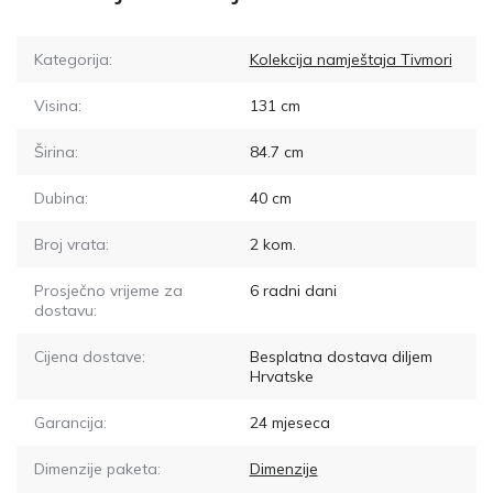
Kategorija:
Kolekcija namještaja Tivmori
Visina:
131
cm
Širina:
84.7
cm
Dubina:
40
cm
Broj vrata:
2
kom.
Prosječno vrijeme za
6
radni dani
dostavu:
Cijena dostave:
Besplatna dostava diljem
Hrvatske
Garancija:
24 mjeseca
Dimenzije paketa:
Dimenzije