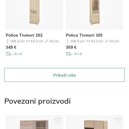
Polica Tivmori 102
Polica Tivmori 103
198.6 cm
54.3 cm
40 cm
198.6 cm
54.3 cm
40 cm
349
€
359
€
~6 r.d.
~6 r.d.
Prikaži više
Povezani proizvodi