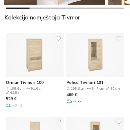
Kolekcija namještaja Tivmori
Ormar Tivmori 100
Polica Tivmori 101
198.6 cm
91.6 cm
198.6 cm
84.7 cm
40 cm
62.8 cm
469
€
529
€
~6 r.d.
~6 r.d.