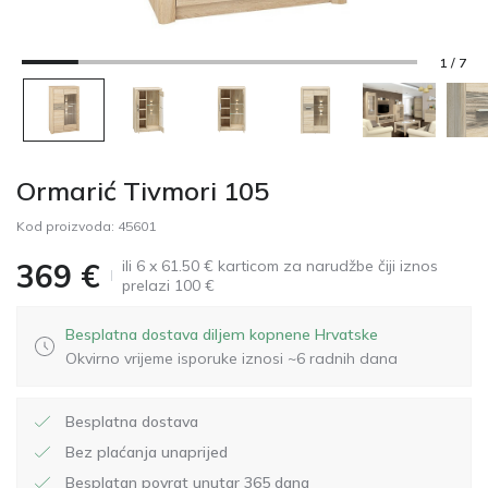
1 / 7
Ormarić Tivmori 105
Kod proizvoda:
45601
ili 6 x 61.50 € karticom za narudžbe čiji iznos
369
€
prelazi 100 €
Besplatna dostava diljem kopnene Hrvatske
Okvirno vrijeme isporuke iznosi ~6 radnih dana
Besplatna dostava
Bez plaćanja unaprijed
Besplatan povrat unutar 365 dana