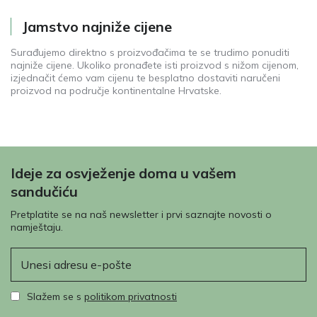
Jamstvo najniže cijene
Surađujemo direktno s proizvođačima te se trudimo ponuditi
najniže cijene. Ukoliko pronađete isti proizvod s nižom cijenom,
izjednačit ćemo vam cijenu te besplatno dostaviti naručeni
proizvod na područje kontinentalne Hrvatske.
Ideje za osvježenje doma u vašem
sandučiću
Pretplatite se na naš newsletter i prvi saznajte novosti o
namještaju.
E-pošta
Slažem se s
politikom privatnosti