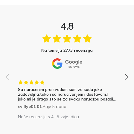
4.8
Na temelju
2773 recenzija
Sa narucenim proizvodom sam za sada jako
zadovoljna,tako i sa narucivanjem i dostavom.I
jako mi je drago sto se za svaku narudžbu posadi...
cvillye01 01,
Prije 5 dana
Naše recenzije s 4 i 5 zvjezdica