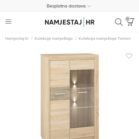
Besplatna dostava
Nije potrebno plaćanje unaprijed
0
Besplatan povrat unutar 365 dana
/
/
Namjestaj.hr
Kolekcije namještaja
Kolekcija namještaja Tivmori
01 8000 383
4.8
Besplatna dostava
Nije potrebno plaćanje unaprijed
Besplatan povrat unutar 365 dana
01 8000 383
4.8