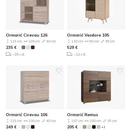
Ormarić Cirevau 126
Ormarić Vesdore 105
115 cm
100 cm
40 cm
130 cm
90 cm
39 cm
235
€
529
€
~25 r.d.
~11 r.d.
Ormarić Cirevau 106
Ormarić Remus
115 cm
100 cm
40 cm
107 cm
100 cm
35 cm
249
€
205
€
+1