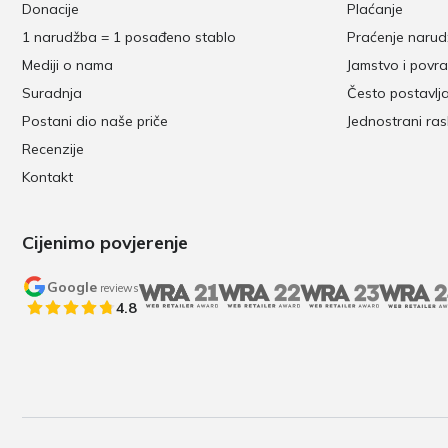
Donacije
Plaćanje
1 narudžba = 1 posađeno stablo
Praćenje naru
Mediji o nama
Jamstvo i povra
Suradnja
Često postavlj
Postani dio naše priče
Jednostrani ra
Recenzije
Kontakt
Cijenimo povjerenje
Google
reviews
4.8