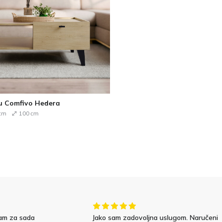
vu Comfivo Hedera
cm
100 cm
am za sada
Jako sam zadovoljna uslugom. Naručeni