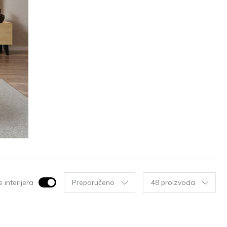
 interijera
Preporučeno
48 proizvoda