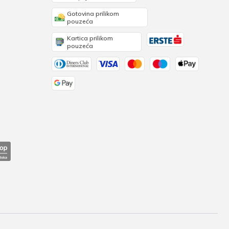
Gotovina prilikom
pouzeća
Kartica prilikom
pouzeća