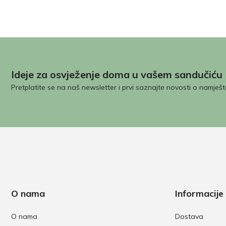
Ideje za osvježenje doma u vašem sandučiću
Pretplatite se na naš newsletter i prvi saznajte novosti o namješt
O nama
Informacije
O nama
Dostava