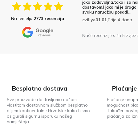
jako zadovoljna,tako i sa na
dostavom.I jako mi je drago
svaku narudžbu posadi...
Na temelju
2773 recenzija
cvillye01 01,
Prije 4 dana
Naše recenzije s 4 i 5 zvjez
Besplatna dostava
Plaćanj
Sve proizvode dostavljamo našom
Plaćanje unapri
vlastitom dostavnom službom besplatno
mogućnost plać
diljem kontinentalne Hrvatske kako bismo
Također, posto
osigurali sigurnu isporuku našeg
plaćanja za izn
namještaja.