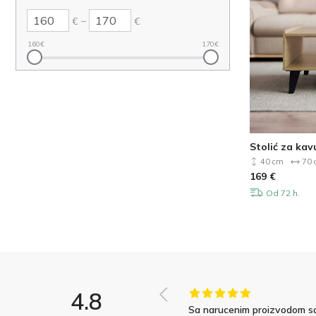
–
€
€
160
€
170
€
Stolić za ka
40 cm
70 
169
€
Od 72 h.
4.8
Sa narucenim proizvodom s