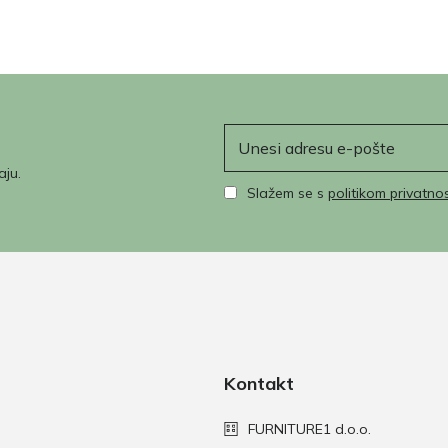
E-pošta
aju.
Slažem se s
politikom privatnos
Kontakt
FURNITURE1 d.o.o.