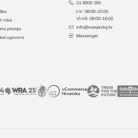
01 8000 383
džbe
I–V: 08:00–20:00
VI–VII: 08:00–16:00
t robe
info@namjestaj.hr
ana pitanja
Messenger
skid ugovora