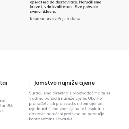
operatera do dostavljaca. Narucili smo
krevet, vrlo kvalitetan . Sve pohvale
svima. B.lovric
branka lovric,
Prije 5 dana
tar
Jamstvo najniže cijene
Surađujemo direktno s proizvođačima te se
trudimo ponuditi najniže cijene. Ukoliko
enim
pronađete isti proizvod s nižom cijenom,
tar 365
izjednačit ćemo vam cijenu te besplatno
s u
dostaviti naručeni proizvod na područje
kontinentalne Hrvatske.