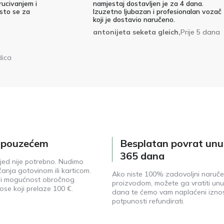
rucivanjem i
namjestaj dostavljen je za 4 dana.
 sto se za
Izuzetno ljubazan i profesionalan vozač
koji je dostavio naručeno.
antonijeta seketa gleich,
Prije 5 dana
dica
e pouzećem
Besplatan povrat unu
365 dana
jed nije potrebno. Nudimo
anja gotovinom ili karticom.
Ako niste 100% zadovoljni naruč
ji mogućnost obročnog
proizvodom, možete ga vratiti unu
ose koji prelaze 100 €.
dana te ćemo vam naplaćeni izno
potpunosti refundirati.