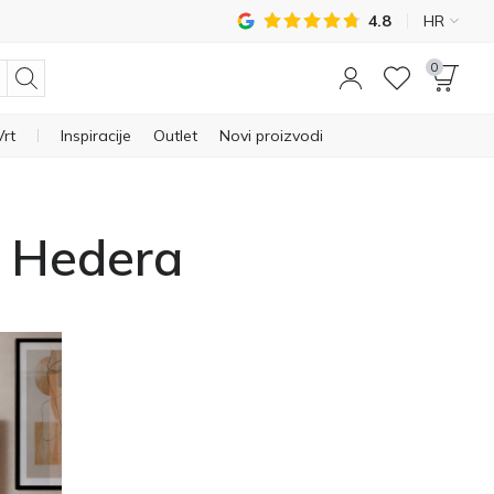
4.8
HR
0
Vrt
Inspiracije
Outlet
Novi proizvodi
o Hedera