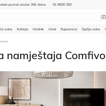
latan povrat unutar 365 dana
01 8000 383
ća soba
Kuhinja
Hodnik
Ured
Kupaonica
Dječja soba
Hedera
ja namještaja Comfiv