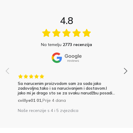
4.8
Na temelju
2773 recenzija
Sa narucenim proizvodom sam za sada jako
zadovoljna,tako i sa narucivanjem i dostavom.I
jako mi je drago sto se za svaku narudžbu posadi...
cvillye01 01,
Prije 4 dana
Naše recenzije s 4 i 5 zvjezdica