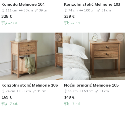
Komoda Melmone 104
Konzolni stolić Melmone 103
111 cm
50 cm
39 cm
74 cm
100 cm
31 cm
325
€
239
€
~7 r.d.
~7 r.d.
Konzolni stolić Melmone 106
Noćni ormarić Melmone 105
74 cm
53 cm
31 cm
55 cm
53 cm
31 cm
169
€
149
€
~7 r.d.
~7 r.d.