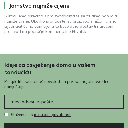
Jamstvo najniže cijene
Surađujemo direktno s proizvođačima te se trudimo ponuditi
najniže cijene. Ukoliko pronađete isti proizvod s nižom cijenom,
izjednačit ćemo vam cijenu te besplatno dostaviti naručeni
proizvod na područje kontinentalne Hrvatske.
Ideje za osvježenje doma u vašem
sandučiću
Pretplatite se na naš newsletter i prvi saznajte novosti o
namještaju.
E-pošta
Slažem se s
politikom privatnosti