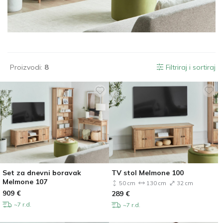
Proizvodi:
8
Filtriraj i sortiraj
Set za dnevni boravak
TV stol Melmone 100
Melmone 107
50 cm
130 cm
32 cm
909
€
289
€
~7 r.d.
~7 r.d.