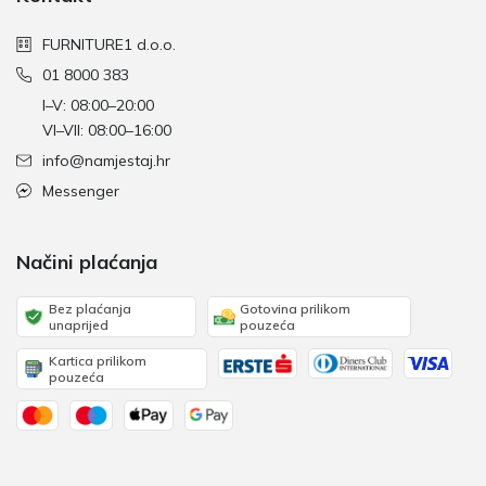
FURNITURE1 d.o.o.
01 8000 383
I–V: 08:00–20:00
VI–VII: 08:00–16:00
info@namjestaj.hr
Messenger
Načini plaćanja
Bez plaćanja
Gotovina prilikom
unaprijed
pouzeća
Kartica prilikom
pouzeća