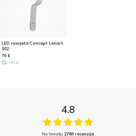
LED rasvjeta Concept Lenart
102
70
€
~8 r.d.
4.8
Na temelju
2780 recenzija