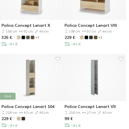
Polica Concept Lenart X
Polica Concept Lenart VIII
158 cm
92 cm
46 cm
108 cm
92 cm
46 cm
325
€
229
€
+1
+1
~8 r.d.
~8 r.d.
Novo
Polica Concept Lenart 104
Polica Concept Lenart VII
218 cm
40 cm
46 cm
218 cm
27 cm
40 cm
229
€
99
€
~8 r.d.
~8 r.d.