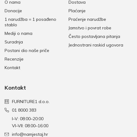
O nama
Dostava
Donacije
Plaćanje
1 narudžba = 1 posađeno
Praćenje narudžbe
stablo
Jamstvo i povrat robe
Mediji o nama
Često postavljana pitanja
Suradnja
Jednostrani raskid ugovora
Postani dio naše priče
Recenzije
Kontakt
Kontakt
FURNITURE1 d.o.o.
01 8000 383
I–V: 08:00–20:00
VI–VII: 08:00–16:00
info@namjestaj.hr