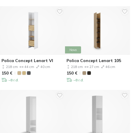
Novo
Polica Concept Lenart VI
Polica Concept Lenart 105
218 cm
44 cm
40 cm
218 cm
27 cm
46 cm
150
€
150
€
~8 r.d.
~8 r.d.