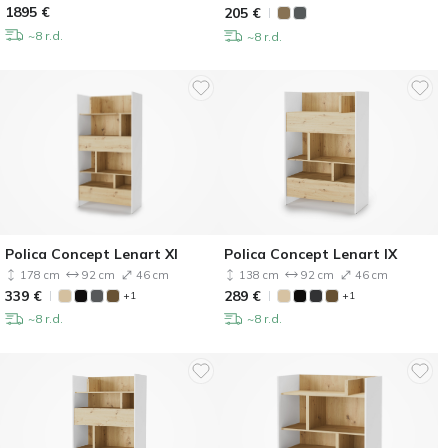
1895
€
205
€
~8 r.d.
~8 r.d.
Polica Concept Lenart XI
Polica Concept Lenart IX
178 cm
92 cm
46 cm
138 cm
92 cm
46 cm
339
€
289
€
+1
+1
~8 r.d.
~8 r.d.