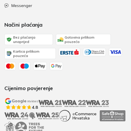
Messenger
Načini plaćanja
Bez plaćanja
Gotovina prilikom
unaprijed
pouzeća
Kartica prilikom
pouzeća
Cijenimo povjerenje
Google
reviews
4.8