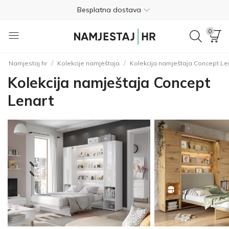
Nije potrebno plaćanje unaprijed
Besplatan povrat unutar 365 dana
0
01 8000 383
/
/
Namjestaj.hr
Kolekcije namještaja
Kolekcija namještaja Concept Le
4.8
Kolekcija namještaja Concept
Besplatna dostava
Lenart
Nije potrebno plaćanje unaprijed
Besplatan povrat unutar 365 dana
01 8000 383
4.8