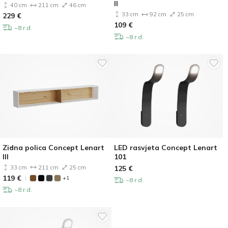
II
40 cm
211 cm
46 cm
33 cm
92 cm
25 cm
229
€
109
€
~8 r.d.
~8 r.d.
Zidna polica Concept Lenart
LED rasvjeta Concept Lenart
III
101
33 cm
211 cm
25 cm
125
€
119
€
+1
~8 r.d.
~8 r.d.