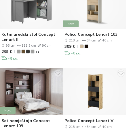
Novo
Kutni uredski stol Concept
Polica Concept Lenart 103
Lenart II
218 cm
84 cm
46 cm
93 cm
111.5 cm
90 cm
309
€
239
€
+1
~8 r.d.
~8 r.d.
Novo
Set namještaja Concept
Polica Concept Lenart V
Lenart 109
218 cm
84 cm
40 cm