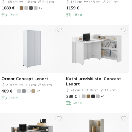
108 cm
118 cm
211 cm
137 cm
148 cm
211 cm
1089
€
1159
€
+2
~8 r.d.
~8 r.d.
Ormar Concept Lenart
Kutni uredski stol Concept
Lenart
218 cm
101 cm
55 cm
74 cm
136 cm
115 cm
409
€
+2
289
€
+1
~8 r.d.
~8 r.d.