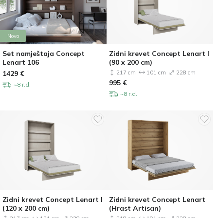
Novo
Set namještaja Concept
Zidni krevet Concept Lenart I
Lenart 106
(90 x 200 cm)
1429
€
217 cm
101 cm
228 cm
995
€
~8 r.d.
~8 r.d.
Zidni krevet Concept Lenart I
Zidni krevet Concept Lenart
(120 x 200 cm)
(Hrast Artisan)