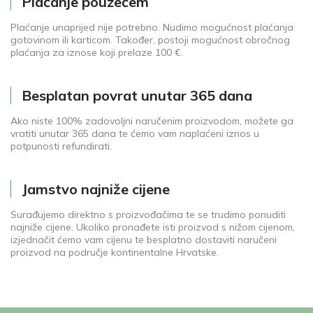
Plaćanje pouzećem
Plaćanje unaprijed nije potrebno. Nudimo mogućnost plaćanja
gotovinom ili karticom. Također, postoji mogućnost obročnog
plaćanja za iznose koji prelaze 100 €.
Besplatan povrat unutar 365 dana
Ako niste 100% zadovoljni naručenim proizvodom, možete ga
vratiti unutar 365 dana te ćemo vam naplaćeni iznos u
potpunosti refundirati.
Jamstvo najniže cijene
Surađujemo direktno s proizvođačima te se trudimo ponuditi
najniže cijene. Ukoliko pronađete isti proizvod s nižom cijenom,
izjednačit ćemo vam cijenu te besplatno dostaviti naručeni
proizvod na područje kontinentalne Hrvatske.