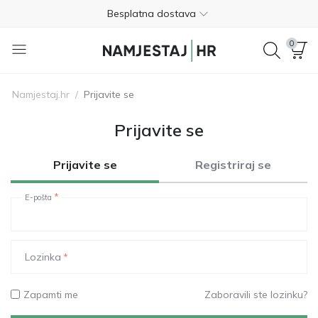
Besplatna dostava
Nije potrebno plaćanje unaprijed
0
Besplatan povrat unutar 365 dana
Namjestaj.hr
/
Prijavite se
01 8000 383
4.8
Prijavite se
Besplatna dostava
Prijavite se
Registriraj se
Nije potrebno plaćanje unaprijed
E-pošta
Besplatan povrat unutar 365 dana
01 8000 383
4.8
Lozinka
Zapamti me
Zaboravili ste lozinku?