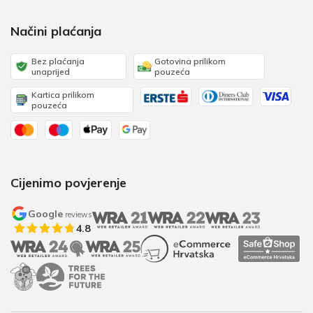
Načini plaćanja
Bez plaćanja
Gotovina prilikom
unaprijed
pouzeća
Kartica prilikom
pouzeća
Cijenimo povjerenje
Google
reviews
4.8