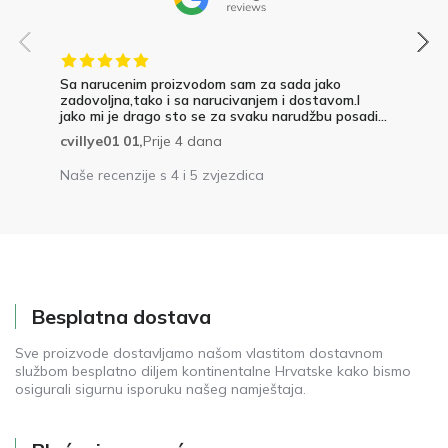
Sa narucenim proizvodom sam za sada jako
zadovoljna,tako i sa narucivanjem i dostavom.I
jako mi je drago sto se za svaku narudžbu posadi...
cvillye01 01,
Prije 4 dana
Naše recenzije s 4 i 5 zvjezdica
Besplatna dostava
Sve proizvode dostavljamo našom vlastitom dostavnom
službom besplatno diljem kontinentalne Hrvatske kako bismo
osigurali sigurnu isporuku našeg namještaja.