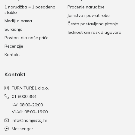
1 narudžba = 1 posađeno
Praćenje narudžbe
stablo
Jamstvo i povrat robe
Mediji o nama
Često postavljana pitanja
Suradnja
Jednostrani raskid ugovora
Postani dio naše priče
Recenzije
Kontakt
Kontakt
FURNITURE1 d.o.o.
01 8000 383
I–V: 08:00–20:00
VI–VII: 08:00–16:00
info@namjestaj.hr
Messenger