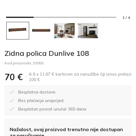
1 / 4
Zidna polica Dunlive 108
Kod proizvoda:
33050
ili 6 x 11.67 € karticom za narudžbe čiji iznos prelazi
70
€
100 €
Besplatna dostava
Bez plaćanja unaprijed
Besplatan povrat unutar 365 dana
Nažalost, ovaj proizvod trenutno nije dostupan
za naručivanje