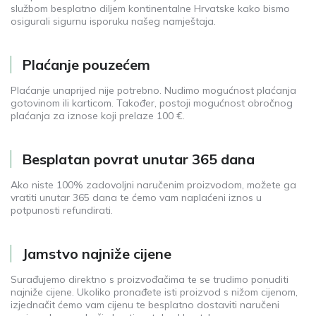
službom besplatno diljem kontinentalne Hrvatske kako bismo
osigurali sigurnu isporuku našeg namještaja.
Plaćanje pouzećem
Plaćanje unaprijed nije potrebno. Nudimo mogućnost plaćanja
gotovinom ili karticom. Također, postoji mogućnost obročnog
plaćanja za iznose koji prelaze 100 €.
Besplatan povrat unutar 365 dana
Ako niste 100% zadovoljni naručenim proizvodom, možete ga
vratiti unutar 365 dana te ćemo vam naplaćeni iznos u
potpunosti refundirati.
Jamstvo najniže cijene
Surađujemo direktno s proizvođačima te se trudimo ponuditi
najniže cijene. Ukoliko pronađete isti proizvod s nižom cijenom,
izjednačit ćemo vam cijenu te besplatno dostaviti naručeni