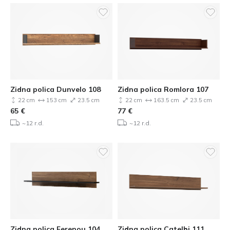
Zidna polica Dunvelo 108
Zidna polica Romlora 107
22 cm
153 cm
23.5 cm
22 cm
163.5 cm
23.5 cm
65
€
77
€
~12 r.d.
~12 r.d.
Zidna polica Ferenou 104
Zidna polica Catelbi 111