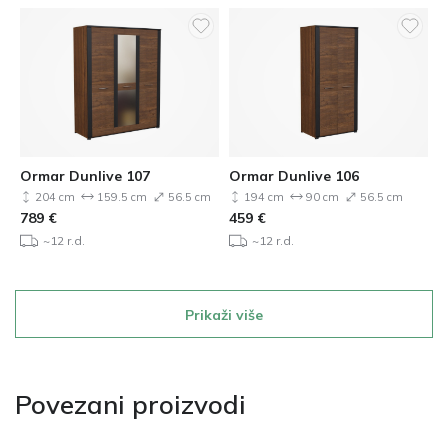
Ormar Dunlive 107
Ormar Dunlive 106
204 cm
159.5 cm
56.5 cm
194 cm
90 cm
56.5 cm
789
€
459
€
~12 r.d.
~12 r.d.
Prikaži više
Povezani proizvodi