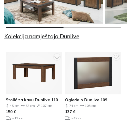
Kolekcija namještaja Dunlive
Stolić za kavu Dunlive 110
Ogledalo Dunlive 109
45 cm
67 cm
107 cm
74 cm
108 cm
150
€
137
€
~12 r.d.
~12 r.d.