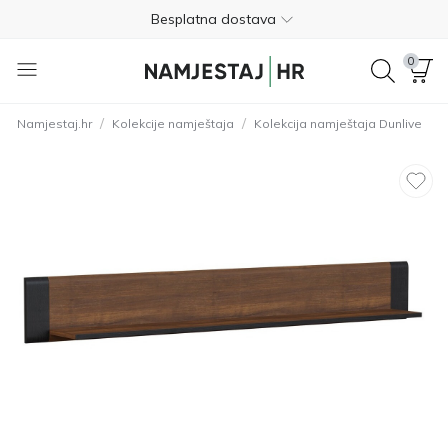
Besplatna dostava
Nije potrebno plaćanje unaprijed
0
Besplatan povrat unutar 365 dana
/
/
Namjestaj.hr
Kolekcije namještaja
Kolekcija namještaja Dunlive
01 8000 383
4.8
Besplatna dostava
Nije potrebno plaćanje unaprijed
Besplatan povrat unutar 365 dana
01 8000 383
4.8