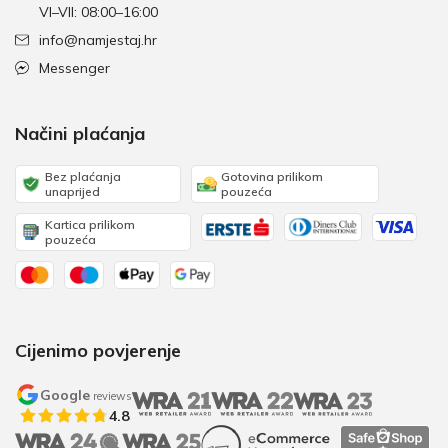
VI–VII: 08:00–16:00
info@namjestaj.hr
Messenger
Načini plaćanja
Bez plaćanja
Gotovina prilikom
unaprijed
pouzeća
Kartica prilikom
pouzeća
Cijenimo povjerenje
Google
reviews
4.8