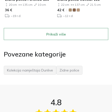
20 cm
135 cm
10 cm
22 cm
137 cm
21.5 cm
36
€
42
€
~19 r.d.
~12 r.d.
Prikaži više
Povezane kategorije
Kolekcija namještaja Dunlive
Zidne police
4.8