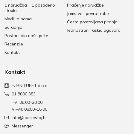
1 narudžba = 1 posađeno
Praćenje narudžbe
stablo
Jamstvo i povrat robe
Mediji o nama
Često postavljana pitanja
Suradnja
Jednostrani raskid ugovora
Postani dio naše priče
Recenzije
Kontakt
Kontakt
FURNITURE1 d.o.o.
01 8000 383
I–V: 08:00–20:00
VI–VII: 08:00–16:00
info@namjestaj.hr
Messenger