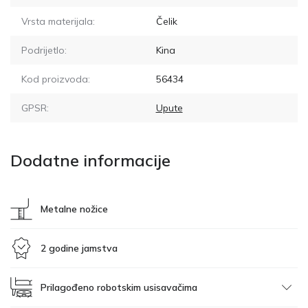
Vrsta materijala:
Čelik
Podrijetlo:
Kina
Kod proizvoda:
56434
GPSR:
Upute
Dodatne informacije
Metalne nožice
2 godine jamstva
Prilagođeno robotskim usisavačima