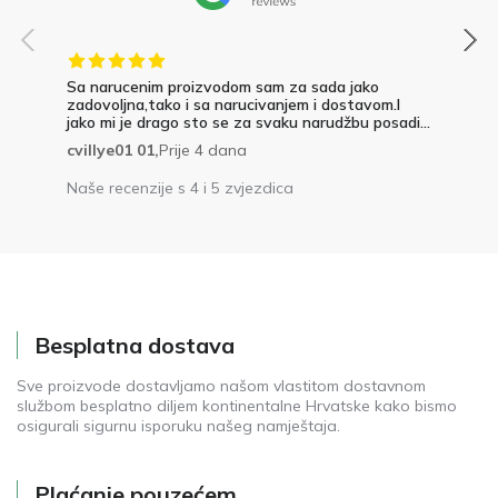
Sa narucenim proizvodom sam za sada jako
zadovoljna,tako i sa narucivanjem i dostavom.I
jako mi je drago sto se za svaku narudžbu posadi...
cvillye01 01,
Prije 4 dana
Naše recenzije s 4 i 5 zvjezdica
Besplatna dostava
Sve proizvode dostavljamo našom vlastitom dostavnom
službom besplatno diljem kontinentalne Hrvatske kako bismo
osigurali sigurnu isporuku našeg namještaja.
Plaćanje pouzećem