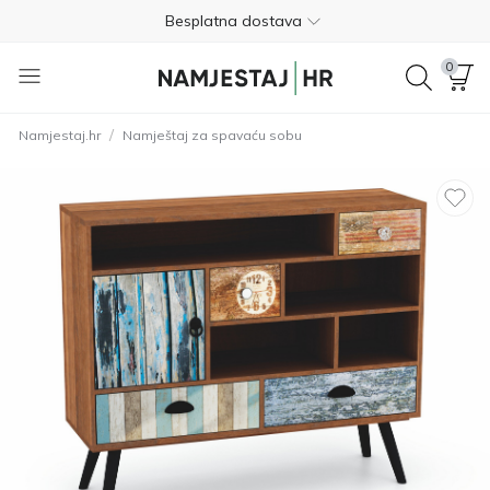
Besplatna dostava
Nije potrebno plaćanje unaprijed
0
Besplatan povrat unutar 365 dana
/
Namjestaj.hr
Namještaj za spavaću sobu
01 8000 383
4.8
Besplatna dostava
Nije potrebno plaćanje unaprijed
Besplatan povrat unutar 365 dana
01 8000 383
4.8