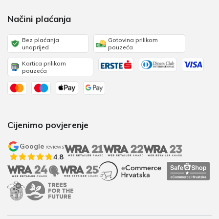
Načini plaćanja
Bez plaćanja
Gotovina prilikom
unaprijed
pouzeća
Kartica prilikom
pouzeća
Cijenimo povjerenje
Google
reviews
4.8