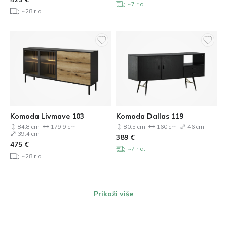
~7 r.d.
~28 r.d.
Komoda Livmave 103
Komoda Dallas 119
84.8 cm
179.9 cm
80.5 cm
160 cm
46 cm
39.4 cm
389
€
475
€
~7 r.d.
~28 r.d.
Prikaži više