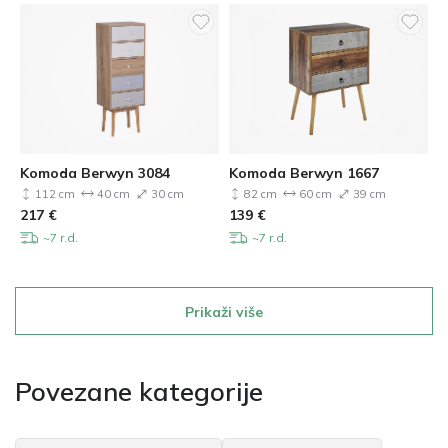
Komoda Berwyn 3084
Komoda Berwyn 1667
112 cm
40 cm
30 cm
82 cm
60 cm
39 cm
217
€
139
€
~7 r.d.
~7 r.d.
Prikaži više
Povezane kategorije