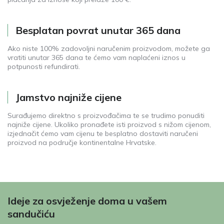
Besplatan povrat unutar 365 dana
Ako niste 100% zadovoljni naručenim proizvodom, možete ga
vratiti unutar 365 dana te ćemo vam naplaćeni iznos u
potpunosti refundirati.
Jamstvo najniže cijene
Surađujemo direktno s proizvođačima te se trudimo ponuditi
najniže cijene. Ukoliko pronađete isti proizvod s nižom cijenom,
izjednačit ćemo vam cijenu te besplatno dostaviti naručeni
proizvod na područje kontinentalne Hrvatske.
Ideje za osvježenje doma u vašem
sandučiću