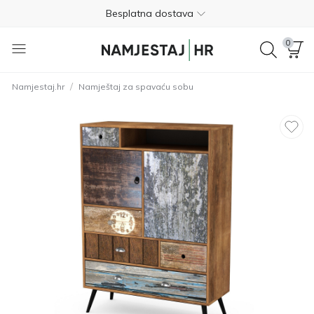
Besplatna dostava
Nije potrebno plaćanje unaprijed
0
Besplatan povrat unutar 365 dana
/
Namjestaj.hr
Namještaj za spavaću sobu
01 8000 383
4.8
Besplatna dostava
Nije potrebno plaćanje unaprijed
Besplatan povrat unutar 365 dana
01 8000 383
4.8