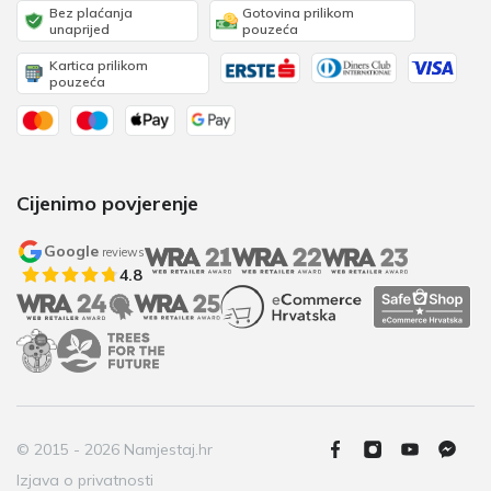
Bez plaćanja
Gotovina prilikom
unaprijed
pouzeća
Kartica prilikom
pouzeća
Cijenimo povjerenje
Google
reviews
4.8
© 2015 - 2026 Namjestaj.hr
Izjava o privatnosti