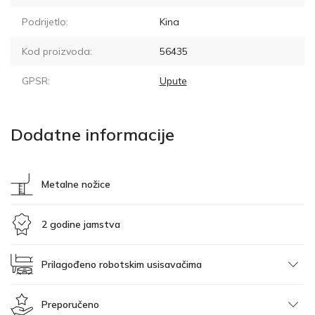
Podrijetlo:
Kina
Kod proizvoda:
56435
GPSR:
Upute
Dodatne informacije
Metalne nožice
2 godine jamstva
Prilagođeno robotskim usisavačima
Preporučeno