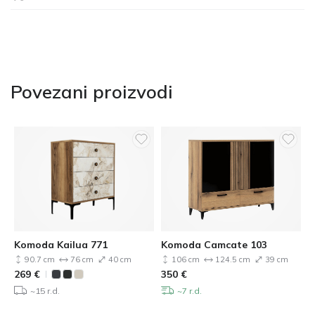
Povezani proizvodi
Komoda Kailua 771
Komoda Camcate 103
90.7 cm
76 cm
40 cm
106 cm
124.5 cm
39 cm
269
€
350
€
~15 r.d.
~7 r.d.