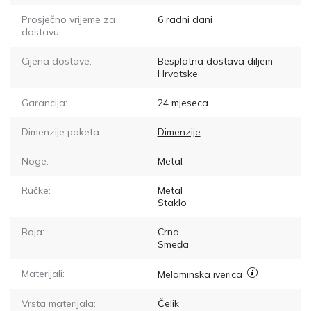
Prosječno vrijeme za
6
radni dani
dostavu:
Cijena dostave:
Besplatna dostava diljem
Hrvatske
Garancija:
24 mjeseca
Dimenzije paketa:
Dimenzije
Noge:
Metal
Ručke:
Metal
Staklo
Boja:
Crna
Smeđa
Materijali:
Melaminska iverica
Vrsta materijala:
Čelik