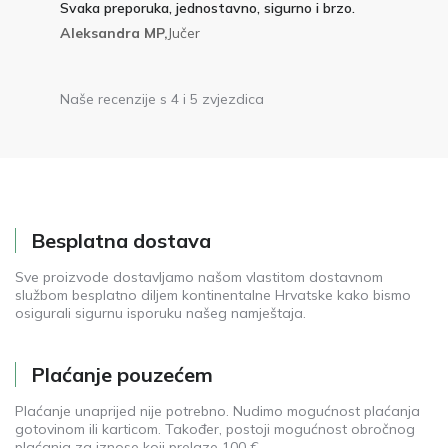
Svaka preporuka, jednostavno, sigurno i brzo.
Aleksandra MP,
Jučer
Naše recenzije s 4 i 5 zvjezdica
Besplatna dostava
Sve proizvode dostavljamo našom vlastitom dostavnom
službom besplatno diljem kontinentalne Hrvatske kako bismo
osigurali sigurnu isporuku našeg namještaja.
Plaćanje pouzećem
Plaćanje unaprijed nije potrebno. Nudimo mogućnost plaćanja
gotovinom ili karticom. Također, postoji mogućnost obročnog
plaćanja za iznose koji prelaze 100 €.