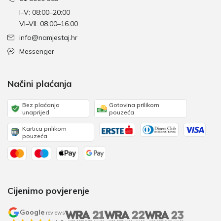
I–V: 08:00–20:00
VI–VII: 08:00–16:00
info@namjestaj.hr
Messenger
Načini plaćanja
Bez plaćanja
Gotovina prilikom
unaprijed
pouzeća
Kartica prilikom
pouzeća
Cijenimo povjerenje
Google
reviews