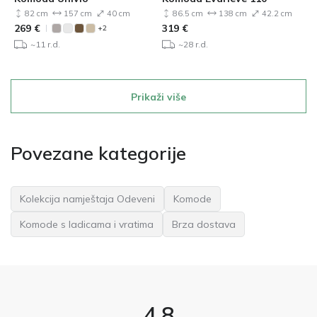
82 cm
157 cm
40 cm
86.5 cm
138 cm
42.2 cm
269
€
319
€
+2
~11 r.d.
~28 r.d.
Prikaži više
Povezane kategorije
Kolekcija namještaja Odeveni
Komode
Komode s ladicama i vratima
Brza dostava
4.8