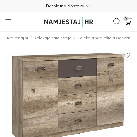
Besplatna dostava
Nije potrebno plaćanje unaprijed
0
Besplatan povrat unutar 365 dana
/
/
Namjestaj.hr
Kolekcije namještaja
Kolekcija namještaja Odeveni
01 8000 383
4.8
Besplatna dostava
Nije potrebno plaćanje unaprijed
Besplatan povrat unutar 365 dana
01 8000 383
4.8