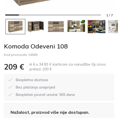
1 / 7
Komoda Odeveni 108
Kod proizvoda:
54583
ili 6 x 34.83 € karticom za narudžbe čiji iznos
209
€
prelazi 100 €
Besplatna dostava
Bez plaćanja unaprijed
Besplatan povrat unutar 365 dana
Nažalost, proizvod više nije dostupan.