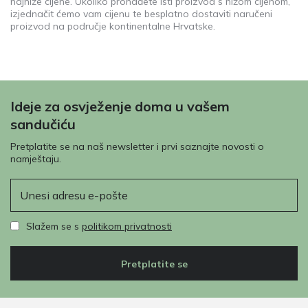
najniže cijene. Ukoliko pronađete isti proizvod s nižom cijenom,
izjednačit ćemo vam cijenu te besplatno dostaviti naručeni
proizvod na područje kontinentalne Hrvatske.
Ideje za osvježenje doma u vašem
sandučiću
Pretplatite se na naš newsletter i prvi saznajte novosti o
namještaju.
E-pošta
Slažem se s
politikom privatnosti
Pretplatite se