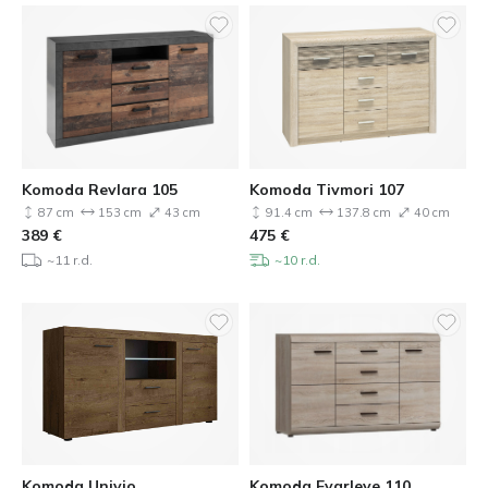
Komoda Revlara 105
Komoda Tivmori 107
87 cm
153 cm
43 cm
91.4 cm
137.8 cm
40 cm
389
€
475
€
~11 r.d.
~10 r.d.
Komoda Univio
Komoda Evarleve 110