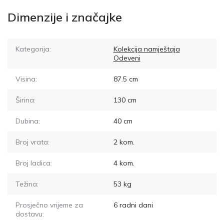
Dimenzije i značajke
Kategorija:
Kolekcija namještaja
Odeveni
Visina:
87.5
cm
Širina:
130
cm
Dubina:
40
cm
Broj vrata:
2
kom.
Broj ladica:
4
kom.
Težina:
53
kg
Prosječno vrijeme za
6
radni dani
dostavu: