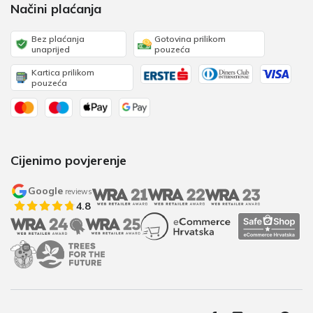
Načini plaćanja
Bez plaćanja
Gotovina prilikom
unaprijed
pouzeća
Kartica prilikom
pouzeća
Cijenimo povjerenje
Google
reviews
4.8