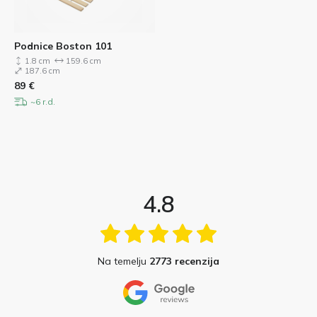
Podnice Boston 101
1.8 cm
159.6 cm
187.6 cm
89
€
~6 r.d.
4.8
Na temelju
2773 recenzija