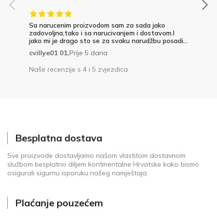
Sa narucenim proizvodom sam za sada jako
zadovoljna,tako i sa narucivanjem i dostavom.I
jako mi je drago sto se za svaku narudžbu posadi...
cvillye01 01,
Prije 5 dana
Naše recenzije s 4 i 5 zvjezdica
Besplatna dostava
Sve proizvode dostavljamo našom vlastitom dostavnom
službom besplatno diljem kontinentalne Hrvatske kako bismo
osigurali sigurnu isporuku našeg namještaja.
Plaćanje pouzećem