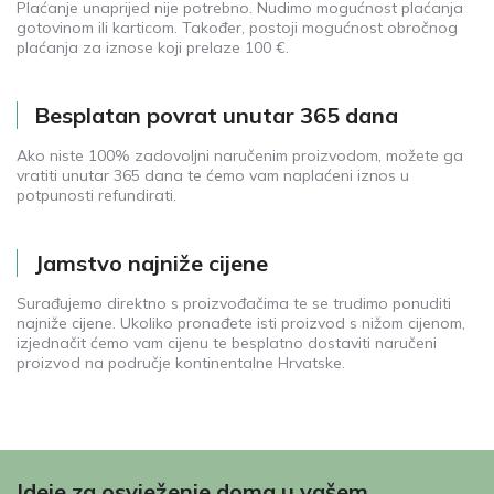
Plaćanje unaprijed nije potrebno. Nudimo mogućnost plaćanja
gotovinom ili karticom. Također, postoji mogućnost obročnog
plaćanja za iznose koji prelaze 100 €.
Besplatan povrat unutar 365 dana
Ako niste 100% zadovoljni naručenim proizvodom, možete ga
vratiti unutar 365 dana te ćemo vam naplaćeni iznos u
potpunosti refundirati.
Jamstvo najniže cijene
Surađujemo direktno s proizvođačima te se trudimo ponuditi
najniže cijene. Ukoliko pronađete isti proizvod s nižom cijenom,
izjednačit ćemo vam cijenu te besplatno dostaviti naručeni
proizvod na područje kontinentalne Hrvatske.
Ideje za osvježenje doma u vašem