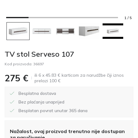
1 / 5
TV stol Serveso 107
Kod proizvoda:
36697
ili 6 x 45.83 € karticom za narudžbe čiji iznos
275
€
prelazi 100 €
Besplatna dostava
Bez plaćanja unaprijed
Besplatan povrat unutar 365 dana
Nažalost, ovaj proizvod trenutno nije dostupan
za naručivanje