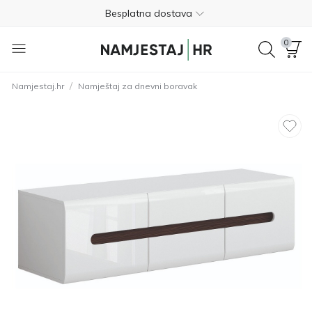
Besplatna dostava
Nije potrebno plaćanje unaprijed
0
Besplatan povrat unutar 365 dana
/
Namjestaj.hr
Namještaj za dnevni boravak
01 8000 383
4.8
Besplatna dostava
Nije potrebno plaćanje unaprijed
Besplatan povrat unutar 365 dana
01 8000 383
4.8