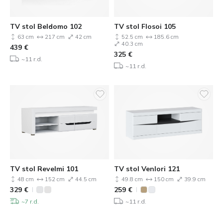
TV stol Beldomo 102
TV stol Flosoi 105
63 cm
217 cm
42 cm
52.5 cm
185.6 cm
40.3 cm
439
€
325
€
~11 r.d.
~11 r.d.
TV stol Revelmi 101
TV stol Venlori 121
48 cm
152 cm
44.5 cm
49.8 cm
150 cm
39.9 cm
329
€
259
€
~7 r.d.
~11 r.d.