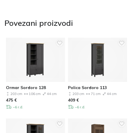
Povezani proizvodi
Ormar Sordoro 128
Polica Sordoro 113
203 cm
106 cm
44 cm
203 cm
71 cm
44 cm
475
€
409
€
~6 r.d.
~6 r.d.