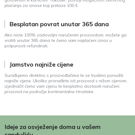
plaćanja za iznose koji prelaze 100 €.
Besplatan povrat unutar 365 dana
Ako niste 100% zadovoljni naručenim proizvodom, možete ga
vratiti unutar 365 dana te ćemo vam naplaćeni iznos u
potpunosti refundirati.
Jamstvo najniže cijene
Surađujemo direktno s proizvođačima te se trudimo ponuditi
najniže cijene. Ukoliko pronađete isti proizvod s nižom cijenom,
izjednačit ćemo vam cijenu te besplatno dostaviti naručeni
proizvod na područje kontinentalne Hrvatske.
Ideje za osvježenje doma u vašem
sandučiću