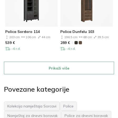
Polica Sordoro 114
Polica Dunfelu 103
203 cm
106 cm
44 cm
196.5 cm
68 cm
39.5 cm
539
€
289
€
~6 r.d.
~6 r.d.
Prikaži više
Povezane kategorije
Kolekcija namještaja Sorcavi
Police
Namještaj za dnevni boravak
Police za dnevni boravak