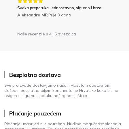
Svaka preporuka, jednostavno, sigurno i brzo.
Aleksandra MP,
Prije 3 dana
Naše recenzije s 4 i 5 zvjezdica
Besplatna dostava
Sve proizvode dostavljamo našom vlastitom dostavnom
službom besplatno diljem kontinentalne Hrvatske kako bismo
osigurali sigurnu isporuku našeg namještaja.
Plaćanje pouzećem
Plaćanje unaprijed nije potrebno. Nudimo mogućnost plaćanja
gotovinom ili karticom. Također, postoji mogućnost obročnog