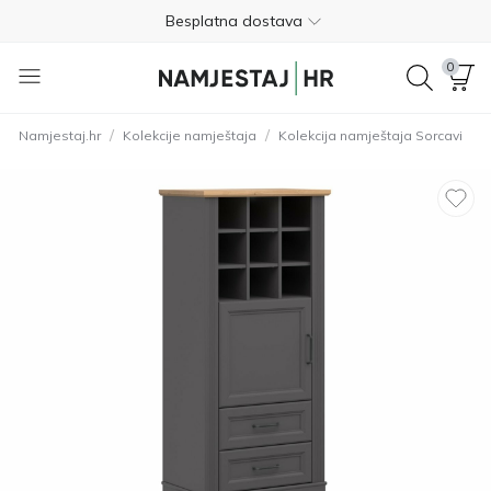
Besplatna dostava
Nije potrebno plaćanje unaprijed
0
Besplatan povrat unutar 365 dana
/
/
Namjestaj.hr
Kolekcije namještaja
Kolekcija namještaja Sorcavi
01 8000 383
4.8
Besplatna dostava
Nije potrebno plaćanje unaprijed
Besplatan povrat unutar 365 dana
01 8000 383
4.8