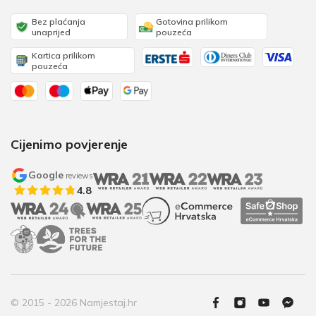
Bez plaćanja
Gotovina prilikom
unaprijed
pouzeća
Kartica prilikom
pouzeća
Cijenimo povjerenje
Google
reviews
4.8
© 2015 - 2026 Namjestaj.hr