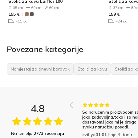
Stolić za kavu Larfloi 100
Stolić za kav
35 cm
60 cm
60 cm
37 cm
80 
155
€
159
€
~11 r.d.
~24 r.d.
Povezane kategorije
Namještaj za dnevni boravak
Stolići za kavu
Stolići za 
4.8
Sa narucenim proizvodom s
jako zadovoljna,tako i sa na
dostavom.I jako mi je drago
svaku narudžbu posadi...
Na temelju
2773 recenzija
cvillye01 01,
Prije 3 dana