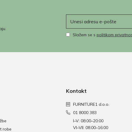
E-pošta
aju.
Slažem se s
politikom privatnos
Kontakt
FURNITURE1 d.o.o.
01 8000 383
džbe
I–V: 08:00–20:00
VI–VII: 08:00–16:00
t robe