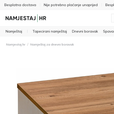
Besplatna dostava
Nije potrebno plaćanje unaprijed
Besp
Namještaj
Tapecirani namještaj
Dnevni boravak
Spava
/
Namjestaj.hr
Namještaj za dnevni boravak