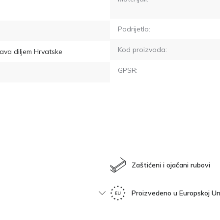
Podrijetlo:
Kod proizvoda:
ava diljem Hrvatske
GPSR:
Zaštićeni i ojačani rubovi
Proizvedeno u Europskoj Uni