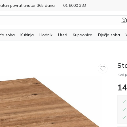
latan povrat unutar 365 dana
01 8000 383
ća soba
Kuhinja
Hodnik
Ured
Kupaonica
Dječja soba
St
Kod p
14