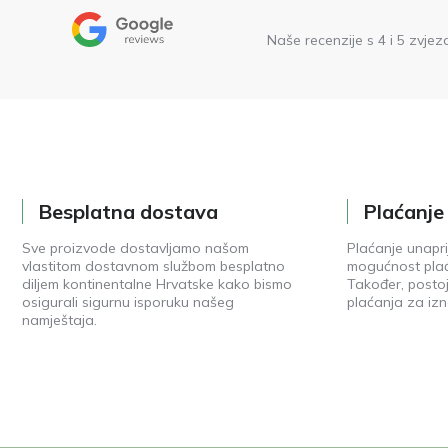
Naše recenzije s 4 i 5 zvjez
Besplatna dostava
Plaćanj
Sve proizvode dostavljamo našom
Plaćanje unapri
vlastitom dostavnom službom besplatno
mogućnost plać
diljem kontinentalne Hrvatske kako bismo
Također, posto
osigurali sigurnu isporuku našeg
plaćanja za izn
namještaja.