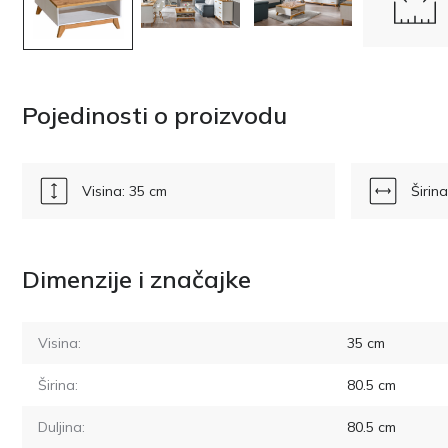
Pojedinosti o proizvodu
Visina: 35 cm
Širin
Dimenzije i značajke
Visina:
35
cm
Širina:
80.5
cm
Duljina:
80.5
cm