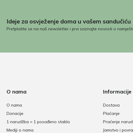
Ideje za osvježenje doma u vašem sandučiću
Pretplatite se na naš newsletter i prvi saznajte novosti o namješt
O nama
Informacije
O nama
Dostava
Donacije
Plaćanje
1 narudžba = 1 posađeno stablo
Praćenje naru
Mediji o nama
Jamstvo i povra