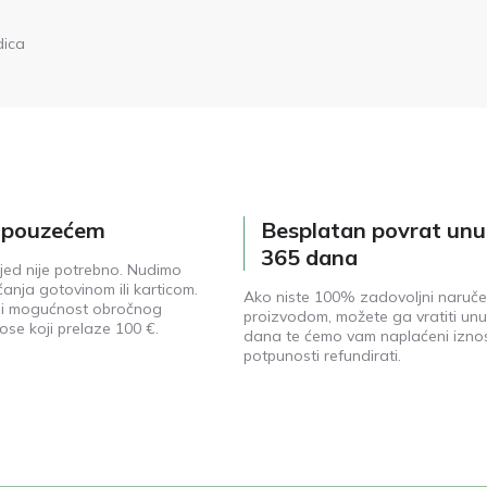
dica
e pouzećem
Besplatan povrat unu
365 dana
jed nije potrebno. Nudimo
anja gotovinom ili karticom.
Ako niste 100% zadovoljni naruč
ji mogućnost obročnog
proizvodom, možete ga vratiti unu
ose koji prelaze 100 €.
dana te ćemo vam naplaćeni izno
potpunosti refundirati.