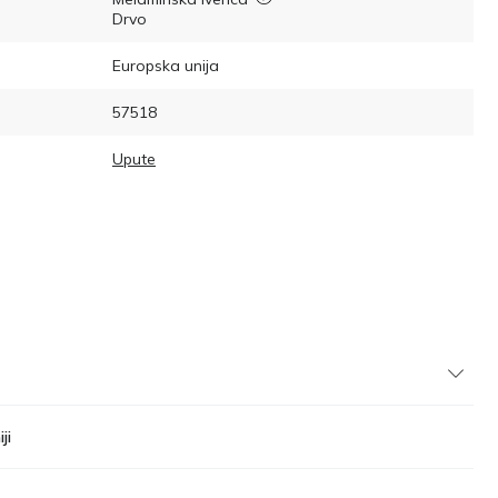
Drvo
Europska unija
57518
Upute
ji