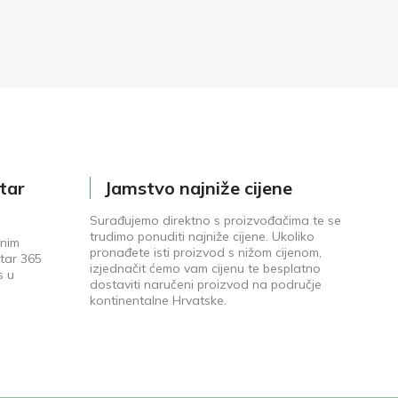
tar
Jamstvo najniže cijene
Surađujemo direktno s proizvođačima te se
trudimo ponuditi najniže cijene. Ukoliko
enim
pronađete isti proizvod s nižom cijenom,
tar 365
izjednačit ćemo vam cijenu te besplatno
s u
dostaviti naručeni proizvod na područje
kontinentalne Hrvatske.