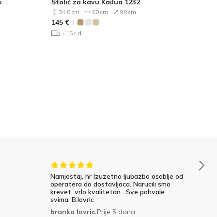
s
Stolić za kavu Kailua 1232
St
34.6 cm
60 cm
90 cm
145
€
31
~15 r.d.
Namjestaj. hr Izuzetno ljubazbo osoblje od
operatera do dostavljaca. Narucili smo
krevet, vrlo kvalitetan . Sve pohvale
svima. B.lovric
branka lovric,
Prije 5 dana