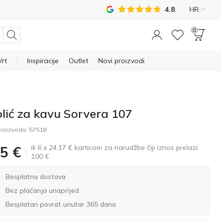
4.8
HR
0
Vrt
Inspiracije
Outlet
Novi proizvodi
olić za kavu Sorvera 107
roizvoda:
57518
ili 6 x 24.17 € karticom za narudžbe čiji iznos prelazi
5
€
100 €
Besplatna dostava
Bez plaćanja unaprijed
Besplatan povrat unutar 365 dana