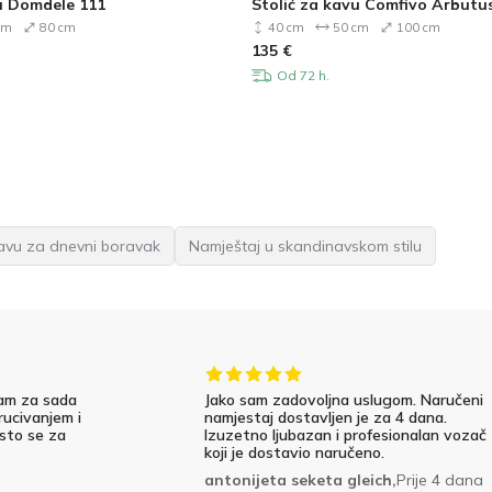
u Domdele 111
Stolić za kavu Comfivo Arbutu
cm
80 cm
40 cm
50 cm
100 cm
135
€
Od 72 h.
kavu za dnevni boravak
Namještaj u skandinavskom stilu
am za sada
Jako sam zadovoljna uslugom. Naručeni
rucivanjem i
namjestaj dostavljen je za 4 dana.
 sto se za
Izuzetno ljubazan i profesionalan vozač
koji je dostavio naručeno.
antonijeta seketa gleich,
Prije 4 dana