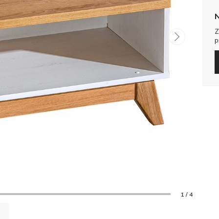
N
Z
p
1 / 4