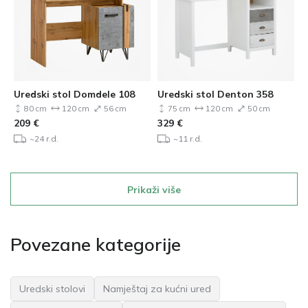
Uredski stol Domdele 108
Uredski stol Denton 358
80 cm
120 cm
56 cm
75 cm
120 cm
50 cm
209
€
329
€
~24 r.d.
~11 r.d.
Prikaži više
Povezane kategorije
Uredski stolovi
Namještaj za kućni ured