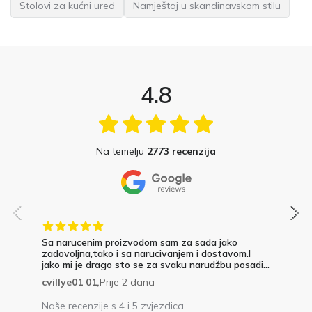
Stolovi za kućni ured
Namještaj u skandinavskom stilu
4.8
Na temelju
2773 recenzija
Sa narucenim proizvodom sam za sada jako
zadovoljna,tako i sa narucivanjem i dostavom.I
jako mi je drago sto se za svaku narudžbu posadi...
cvillye01 01,
Prije 2 dana
Naše recenzije s 4 i 5 zvjezdica