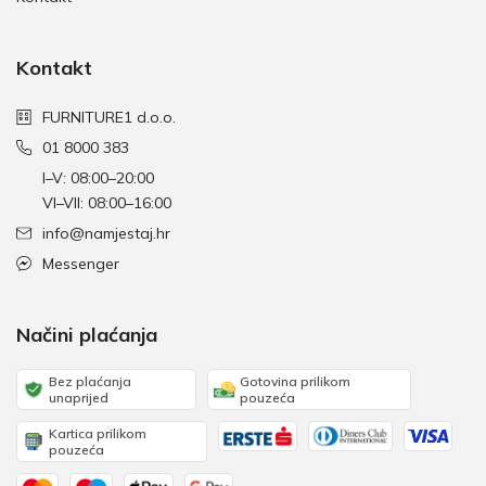
Kontakt
FURNITURE1 d.o.o.
01 8000 383
I–V: 08:00–20:00
VI–VII: 08:00–16:00
info@namjestaj.hr
Messenger
Načini plaćanja
Bez plaćanja
Gotovina prilikom
unaprijed
pouzeća
Kartica prilikom
pouzeća