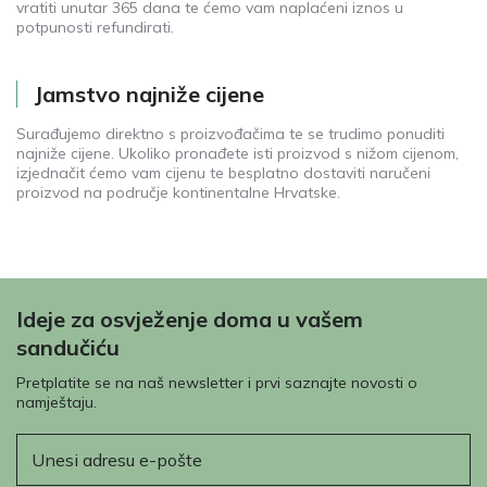
vratiti unutar 365 dana te ćemo vam naplaćeni iznos u
potpunosti refundirati.
Jamstvo najniže cijene
Surađujemo direktno s proizvođačima te se trudimo ponuditi
najniže cijene. Ukoliko pronađete isti proizvod s nižom cijenom,
izjednačit ćemo vam cijenu te besplatno dostaviti naručeni
proizvod na područje kontinentalne Hrvatske.
Ideje za osvježenje doma u vašem
sandučiću
Pretplatite se na naš newsletter i prvi saznajte novosti o
namještaju.
E-pošta