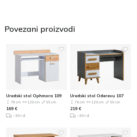
Povezani proizvodi
Uredski stol Ophmora 109
Uredski stol Oderevu 107
78 cm
120 cm
55 cm
76 cm
120 cm
55 cm
169
€
219
€
~30 r.d.
~30 r.d.