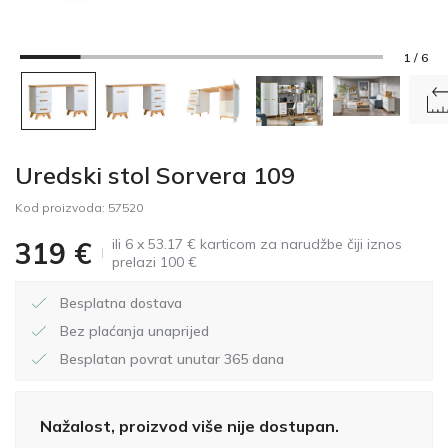
1 / 6
Uredski stol Sorvera 109
Kod proizvoda:
57520
ili 6 x 53.17 € karticom za narudžbe čiji iznos
319
€
prelazi 100 €
Besplatna dostava
Bez plaćanja unaprijed
Besplatan povrat unutar 365 dana
Nažalost, proizvod više nije dostupan.