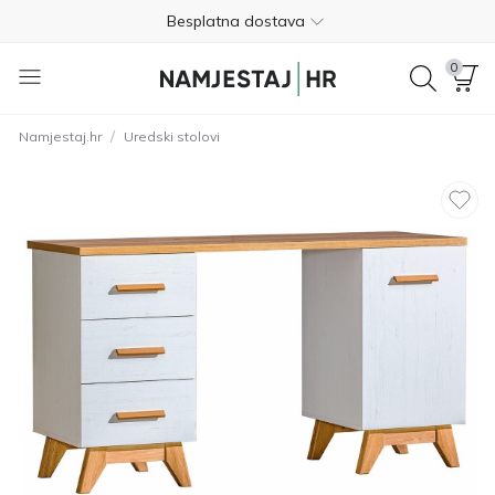
Besplatna dostava
Nije potrebno plaćanje unaprijed
0
Besplatan povrat unutar 365 dana
/
Namjestaj.hr
Uredski stolovi
01 8000 383
4.8
Besplatna dostava
Nije potrebno plaćanje unaprijed
Besplatan povrat unutar 365 dana
01 8000 383
4.8