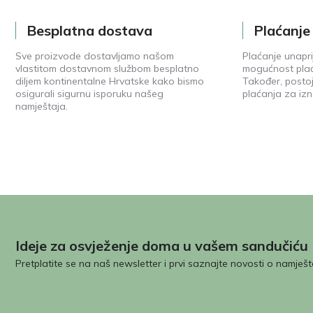
Besplatna dostava
Plaćanj
Sve proizvode dostavljamo našom
Plaćanje unapri
vlastitom dostavnom službom besplatno
mogućnost plać
diljem kontinentalne Hrvatske kako bismo
Također, posto
osigurali sigurnu isporuku našeg
plaćanja za izn
namještaja.
Ideje za osvježenje doma u vašem sandučiću
Pretplatite se na naš newsletter i prvi saznajte novosti o namješt