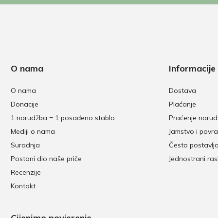
O nama
Informacije
O nama
Dostava
Donacije
Plaćanje
1 narudžba = 1 posađeno stablo
Praćenje naru
Mediji o nama
Jamstvo i povra
Suradnja
Često postavlj
Postani dio naše priče
Jednostrani ra
Recenzije
Kontakt
Cijenimo povjerenje