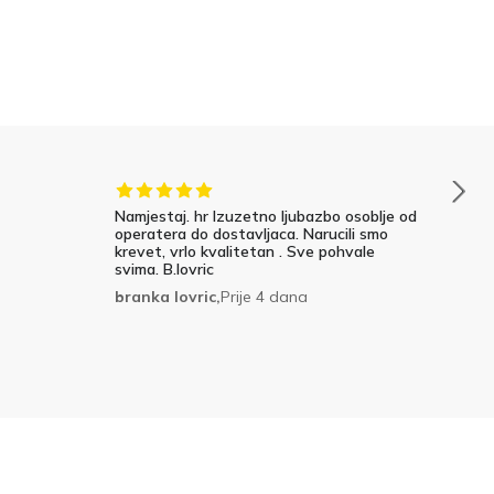
Namjestaj. hr Izuzetno ljubazbo osoblje od
operatera do dostavljaca. Narucili smo
krevet, vrlo kvalitetan . Sve pohvale
svima. B.lovric
branka lovric,
Prije 4 dana