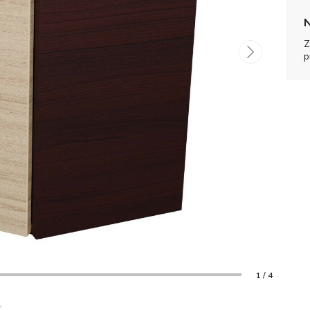
N
Z
p
1 / 4