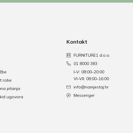
Kontakt
FURNITURE1 d.o.o.
01 8000 383
džbe
I–V: 08:00–20:00
VI–VII: 08:00–16:00
t robe
info@namjestaj.hr
ana pitanja
Messenger
skid ugovora