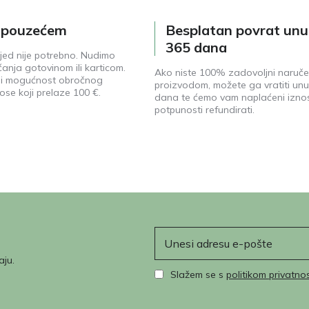
e pouzećem
Besplatan povrat unu
365 dana
jed nije potrebno. Nudimo
anja gotovinom ili karticom.
Ako niste 100% zadovoljni naruč
ji mogućnost obročnog
proizvodom, možete ga vratiti unu
ose koji prelaze 100 €.
dana te ćemo vam naplaćeni izno
potpunosti refundirati.
E-pošta
aju.
Slažem se s
politikom privatnos