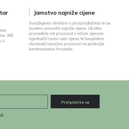
tar
Jamstvo najniže cijene
Surađujemo direktno s proizvođačima te se
trudimo ponuditi najniže cijene. Ukoliko
enim
pronađete isti proizvod s nižom cijenom,
tar 365
izjednačit ćemo vam cijenu te besplatno
s u
dostaviti naručeni proizvod na područje
kontinentalne Hrvatske.
Pretplatite se
ti