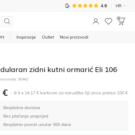
4.8
HR
0
Vrt
Inspiracije
Outlet
Novi proizvodi
dularan zidni kutni ormarić Eli 106
roizvoda:
35462
€
ili 6 x 14.17 € karticom za narudžbe čiji iznos prelazi 100 €
Besplatna dostava
Bez plaćanja unaprijed
Besplatan povrat unutar 365 dana