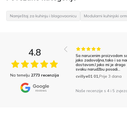
Namještaj za kuhinju i blagovaonicu
Modularni kuhinjski orm
4.8
Sa narucenim proizvodom s
jako zadovoljna,tako i sa na
dostavom.I jako mi je drago
svaku narudžbu posadi...
Na temelju
2773 recenzija
cvillye01 01,
Prije 3 dana
Naše recenzije s 4 i 5 zvjez