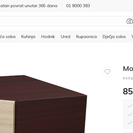
latan povrat unutar 365 dana
01 8000 383
ća soba
Kuhinja
Hodnik
Ured
Kupaonica
Dječja soba
Mo
Kod p
85