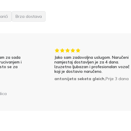
arići
Brza dostava
am za sada
Jako sam zadovoljna uslugom. Naručeni
rucivanjem i
namjestaj dostavljen je za 4 dana.
 sto se za
Izuzetno ljubazan i profesionalan vozač
koji je dostavio naručeno.
antonijeta seketa gleich,
Prije 3 dana
dica