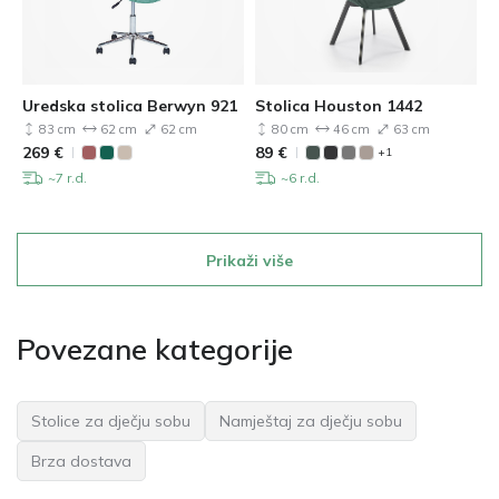
Uredska stolica Berwyn 921
Stolica Houston 1442
83 cm
62 cm
62 cm
80 cm
46 cm
63 cm
269
€
89
€
+1
~7 r.d.
~6 r.d.
Prikaži više
Povezane kategorije
Stolice za dječju sobu
Namještaj za dječju sobu
Brza dostava