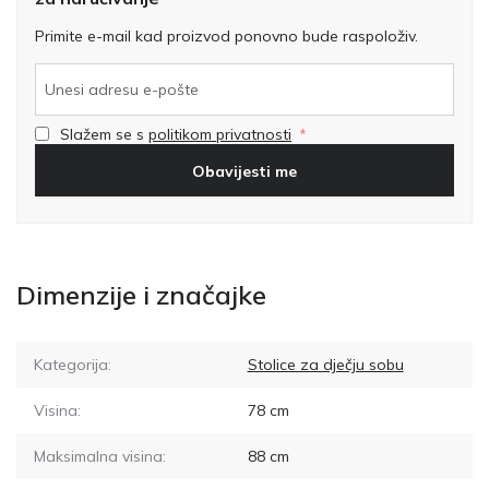
Primite e-mail kad proizvod ponovno bude raspoloživ.
Slažem se s
politikom privatnosti
Obavijesti me
Dimenzije i značajke
Kategorija:
Stolice za dječju sobu
Visina:
78
cm
Maksimalna visina:
88
cm