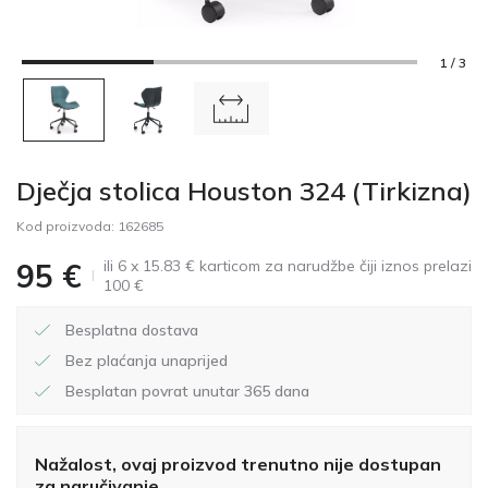
1 / 3
Dječja stolica Houston 324 (Tirkizna)
Kod proizvoda:
162685
ili 6 x 15.83 € karticom za narudžbe čiji iznos prelazi
95
€
100 €
Besplatna dostava
Bez plaćanja unaprijed
Besplatan povrat unutar 365 dana
Nažalost, ovaj proizvod trenutno nije dostupan
za naručivanje