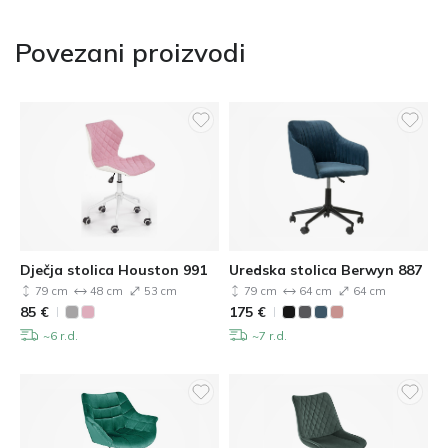
Povezani proizvodi
Dječja stolica Houston 991
Uredska stolica Berwyn 887
79 cm
48 cm
53 cm
79 cm
64 cm
64 cm
85
€
175
€
~6 r.d.
~7 r.d.