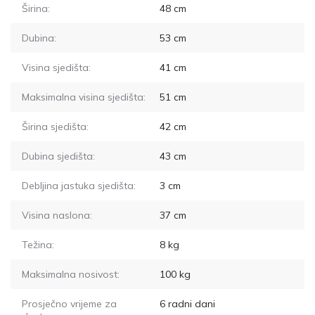
Širina:
48
cm
Dubina:
53
cm
Visina sjedišta:
41
cm
Maksimalna visina sjedišta:
51
cm
Širina sjedišta:
42
cm
Dubina sjedišta:
43
cm
Debljina jastuka sjedišta:
3
cm
Visina naslona:
37
cm
Težina:
8
kg
Maksimalna nosivost:
100
kg
Prosječno vrijeme za
6
radni dani