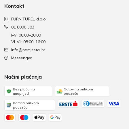
Kontakt
FURNITURE1 d.o.o.
01 8000 383
I–V: 08:00–20:00
VI–VII: 08:00–16:00
info@namjestaj.hr
Messenger
Načini plaćanja
Bez plaćanja
Gotovina prilikom
unaprijed
pouzeća
Kartica prilikom
pouzeća