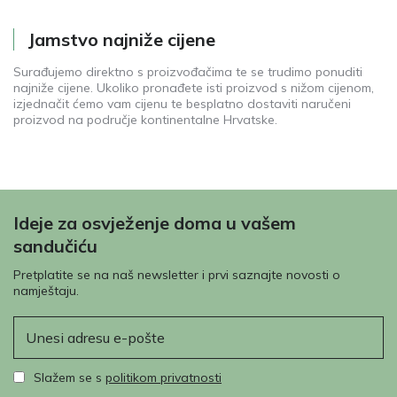
Jamstvo najniže cijene
Surađujemo direktno s proizvođačima te se trudimo ponuditi
najniže cijene. Ukoliko pronađete isti proizvod s nižom cijenom,
izjednačit ćemo vam cijenu te besplatno dostaviti naručeni
proizvod na područje kontinentalne Hrvatske.
Ideje za osvježenje doma u vašem
sandučiću
Pretplatite se na naš newsletter i prvi saznajte novosti o
namještaju.
E-pošta
Slažem se s
politikom privatnosti