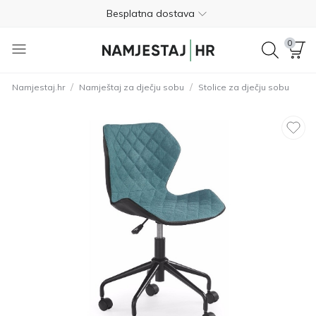
Besplatna dostava
Nije potrebno plaćanje unaprijed
0
Besplatan povrat unutar 365 dana
/
/
Namjestaj.hr
Namještaj za dječju sobu
Stolice za dječju sobu
01 8000 383
4.8
Besplatna dostava
Nije potrebno plaćanje unaprijed
Besplatan povrat unutar 365 dana
01 8000 383
4.8