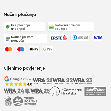
Načini plaćanja
Bez plaćanja
Gotovina prilikom
unaprijed
pouzeća
Kartica prilikom
pouzeća
Cijenimo povjerenje
Google
reviews
4.8