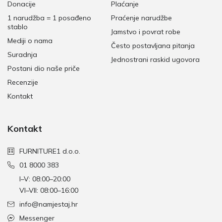
Donacije
Plaćanje
1 narudžba = 1 posađeno
Praćenje narudžbe
stablo
Jamstvo i povrat robe
Mediji o nama
Često postavljana pitanja
Suradnja
Jednostrani raskid ugovora
Postani dio naše priče
Recenzije
Kontakt
Kontakt
FURNITURE1 d.o.o.
01 8000 383
I–V: 08:00–20:00
VI–VII: 08:00–16:00
info@namjestaj.hr
Messenger