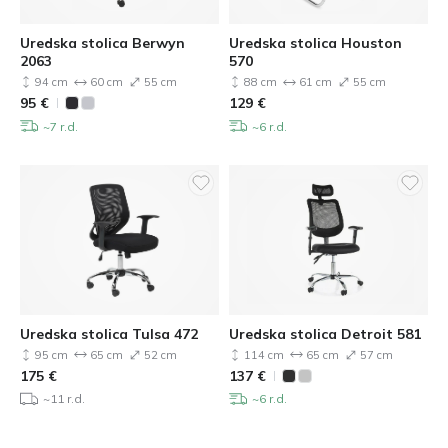
Uredska stolica Berwyn
Uredska stolica Houston
2063
570
94 cm
60 cm
55 cm
88 cm
61 cm
55 cm
95
€
129
€
~7 r.d.
~6 r.d.
Uredska stolica Tulsa 472
Uredska stolica Detroit 581
95 cm
65 cm
52 cm
114 cm
65 cm
57 cm
175
€
137
€
~11 r.d.
~6 r.d.