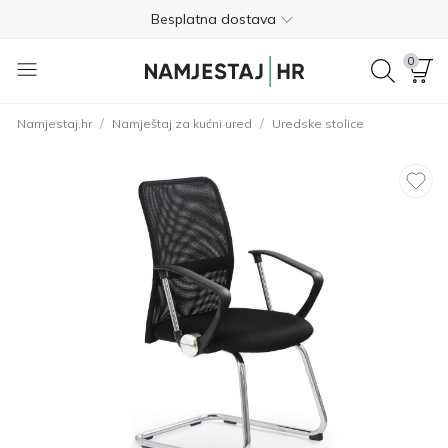
Besplatna dostava
Nije potrebno plaćanje unaprijed
0
Besplatan povrat unutar 365 dana
/
/
Namjestaj.hr
Namještaj za kućni ured
Uredske stolice
01 8000 383
4.8
Besplatna dostava
Nije potrebno plaćanje unaprijed
Besplatan povrat unutar 365 dana
01 8000 383
4.8