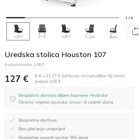
1 / 6
Uredska stolica Houston 107
Kod proizvoda:
11827
ili 6 x 21.17 € karticom za narudžbe čiji iznos
127
€
prelazi 100 €
Besplatna dostava diljem kopnene Hrvatske
Okvirno vrijeme isporuke iznosi ~6 radnih dana
Besplatna dostava
Bez plaćanja unaprijed
Besplatan povrat unutar 365 dana