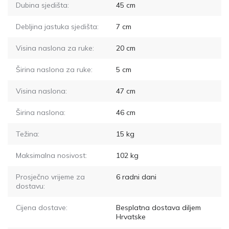
Dubina sjedišta:
45
cm
Debljina jastuka sjedišta:
7
cm
Visina naslona za ruke:
20
cm
Širina naslona za ruke:
5
cm
Visina naslona:
47
cm
Širina naslona:
46
cm
Težina:
15
kg
Maksimalna nosivost:
102
kg
Prosječno vrijeme za
6
radni dani
dostavu:
Cijena dostave:
Besplatna dostava diljem
Hrvatske