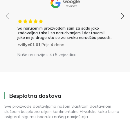
Sa narucenim proizvodom sam za sada jako
zadovoljna,tako i sa narucivanjem i dostavom.I
jako mi je drago sto se za svaku narudžbu posadi...
cvillye01 01,
Prije 4 dana
Naše recenzije s 4 i 5 zvjezdica
Besplatna dostava
Sve proizvode dostavljamo našom vlastitom dostavnom
službom besplatno diljem kontinentalne Hrvatske kako bismo
osigurali sigurnu isporuku našeg namještaja.