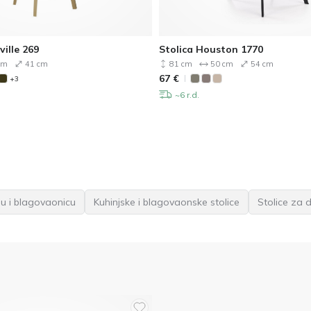
ville 269
Stolica Houston 1770
cm
41 cm
81 cm
50 cm
54 cm
67
€
+3
~6 r.d.
ju i blagovaonicu
Kuhinjske i blagovaonske stolice
Stolice za 