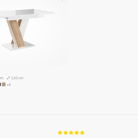
cm
120 cm
+2