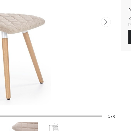
N
Z
p
1 / 6