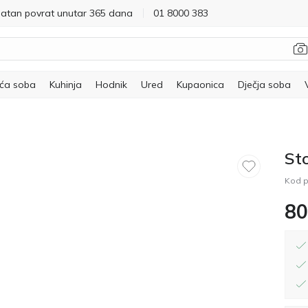
latan povrat unutar 365 dana
01 8000 383
ća soba
Kuhinja
Hodnik
Ured
Kupaonica
Dječja soba
St
Kod p
80