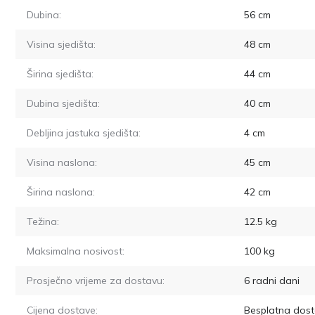
Dubina:
56
cm
Visina sjedišta:
48
cm
Širina sjedišta:
44
cm
Dubina sjedišta:
40
cm
Debljina jastuka sjedišta:
4
cm
Visina naslona:
45
cm
Širina naslona:
42
cm
Težina:
12.5
kg
Maksimalna nosivost:
100
kg
Prosječno vrijeme za dostavu:
6
radni dani
Cijena dostave:
Besplatna dost