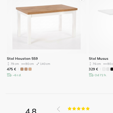
Stol Houston 559
Stol Musus
79 cm
80 cm
140 cm
76 cm
80 
475
€
329
€
~6 r.d.
Od 72 h.
4.8