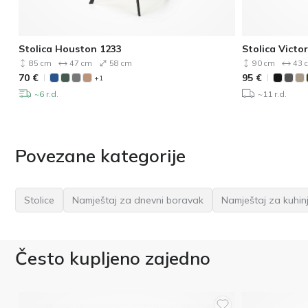
Stolica Houston 1233
Stolica Victor
85 cm
47 cm
58 cm
90 cm
43 
70
€
95
€
+1
~6 r.d.
~11 r.d.
Povezane kategorije
Stolice
Namještaj za dnevni boravak
Namještaj za kuhin
Često kupljeno zajedno