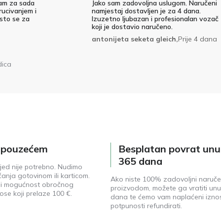
am za sada
Jako sam zadovoljna uslugom. Naručeni
rucivanjem i
namjestaj dostavljen je za 4 dana.
 sto se za
Izuzetno ljubazan i profesionalan vozač
koji je dostavio naručeno.
antonijeta seketa gleich,
Prije 4 dana
dica
e pouzećem
Besplatan povrat unu
365 dana
jed nije potrebno. Nudimo
anja gotovinom ili karticom.
Ako niste 100% zadovoljni naruč
ji mogućnost obročnog
proizvodom, možete ga vratiti unu
ose koji prelaze 100 €.
dana te ćemo vam naplaćeni izno
potpunosti refundirati.