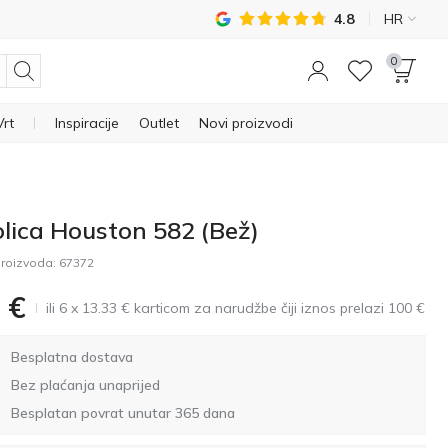
4.8
HR
0
Vrt
Inspiracije
Outlet
Novi proizvodi
olica Houston 582 (Bež)
roizvoda:
67372
€
ili 6 x 13.33 € karticom za narudžbe čiji iznos prelazi 100 €
Besplatna dostava
Bez plaćanja unaprijed
Besplatan povrat unutar 365 dana