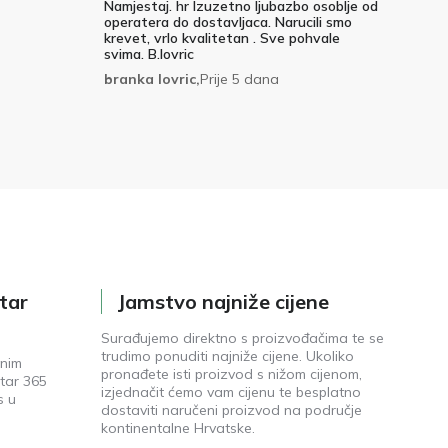
Namjestaj. hr Izuzetno ljubazbo osoblje od
operatera do dostavljaca. Narucili smo
krevet, vrlo kvalitetan . Sve pohvale
svima. B.lovric
branka lovric,
Prije 5 dana
tar
Jamstvo najniže cijene
Surađujemo direktno s proizvođačima te se
trudimo ponuditi najniže cijene. Ukoliko
enim
pronađete isti proizvod s nižom cijenom,
tar 365
izjednačit ćemo vam cijenu te besplatno
s u
dostaviti naručeni proizvod na područje
kontinentalne Hrvatske.