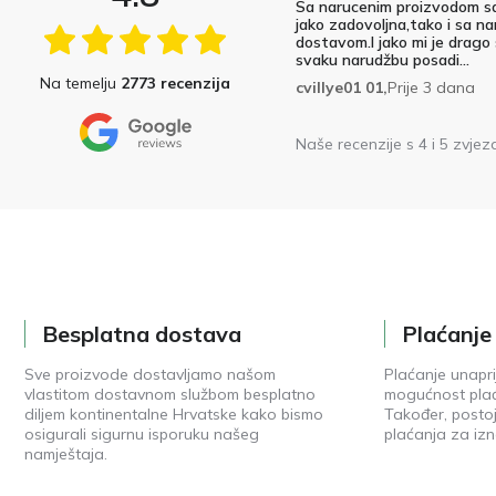
Sa narucenim proizvodom s
jako zadovoljna,tako i sa na
dostavom.I jako mi je drago
svaku narudžbu posadi...
Na temelju
2773 recenzija
cvillye01 01,
Prije 3 dana
Naše recenzije s 4 i 5 zvjez
Besplatna dostava
Plaćanj
Sve proizvode dostavljamo našom
Plaćanje unapri
vlastitom dostavnom službom besplatno
mogućnost plać
diljem kontinentalne Hrvatske kako bismo
Također, posto
osigurali sigurnu isporuku našeg
plaćanja za izn
namještaja.