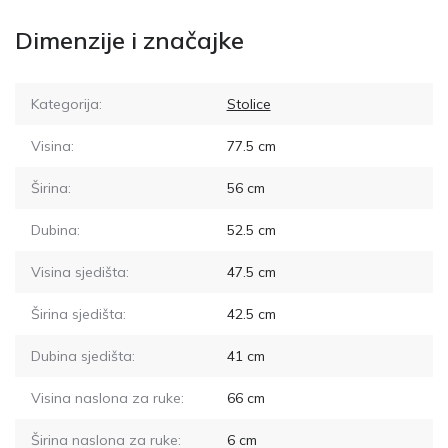
Dimenzije i značajke
Kategorija:
Stolice
Visina:
77.5
cm
Širina:
56
cm
Dubina:
52.5
cm
Visina sjedišta:
47.5
cm
Širina sjedišta:
42.5
cm
Dubina sjedišta:
41
cm
Visina naslona za ruke:
66
cm
Širina naslona za ruke:
6
cm