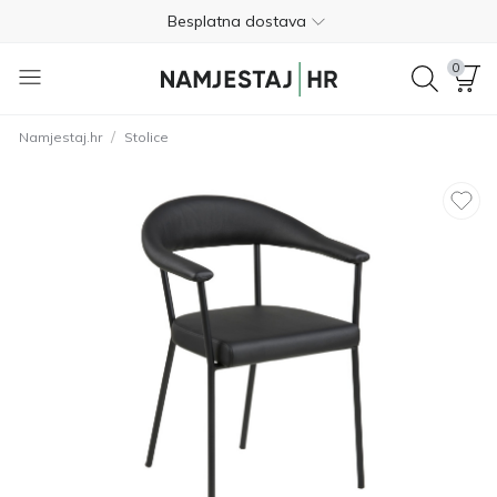
Besplatna dostava
Nije potrebno plaćanje unaprijed
0
Besplatan povrat unutar 365 dana
/
Namjestaj.hr
Stolice
01 8000 383
4.8
Besplatna dostava
Nije potrebno plaćanje unaprijed
Besplatan povrat unutar 365 dana
01 8000 383
4.8