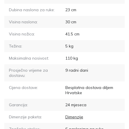
Dubina naslona za ruke:
23
cm
Visina naslona:
30
cm
Visina nožica:
41.5
cm
Težina:
5
kg
Maksimalna nosivost:
110
kg
Prosječno vrijeme za
9
radni dani
dostavu:
Cijena dostave:
Besplatna dostava diljem
Hrvatske
Garancija:
24 mjeseca
Dimenzije paketa:
Dimenzije