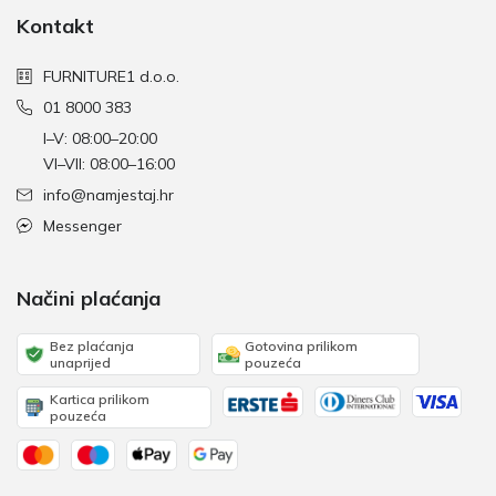
Kontakt
FURNITURE1 d.o.o.
01 8000 383
I–V: 08:00–20:00
VI–VII: 08:00–16:00
info@namjestaj.hr
Messenger
Načini plaćanja
Bez plaćanja
Gotovina prilikom
unaprijed
pouzeća
Kartica prilikom
pouzeća