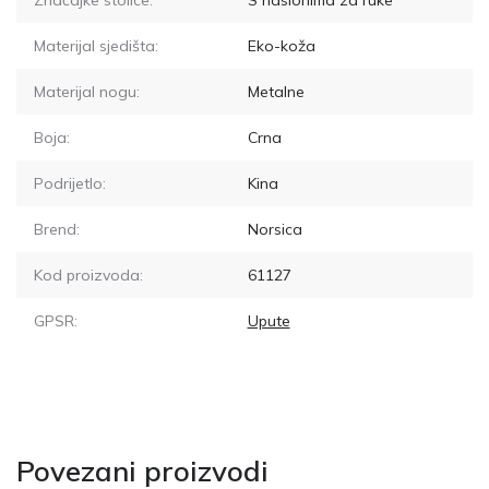
Značajke stolice:
S naslonima za ruke
Materijal sjedišta:
Eko-koža
Materijal nogu:
Metalne
Boja:
Crna
Podrijetlo:
Kina
Brend:
Norsica
Kod proizvoda:
61127
GPSR:
Upute
Povezani proizvodi