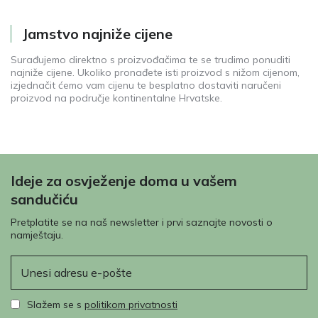
Jamstvo najniže cijene
Surađujemo direktno s proizvođačima te se trudimo ponuditi
najniže cijene. Ukoliko pronađete isti proizvod s nižom cijenom,
izjednačit ćemo vam cijenu te besplatno dostaviti naručeni
proizvod na područje kontinentalne Hrvatske.
Ideje za osvježenje doma u vašem
sandučiću
Pretplatite se na naš newsletter i prvi saznajte novosti o
namještaju.
E-pošta
Slažem se s
politikom privatnosti