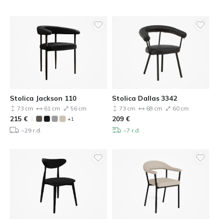
Stolica Jackson 110
Stolica Dallas 3342
73 cm
61 cm
56 cm
73 cm
68 cm
60 cm
215
€
209
€
+1
~29 r.d.
~7 r.d.