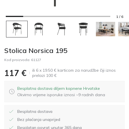
1 / 6
Stolica Norsica 195
Kod proizvoda:
61127
ili 6 x 19.50 € karticom za narudžbe čiji iznos
117
€
prelazi 100 €
Besplatna dostava diljem kopnene Hrvatske
Okvirno vrijeme isporuke iznosi ~9 radnih dana
Besplatna dostava
Bez plaćanja unaprijed
Besplatan povrat unutar 365 dana