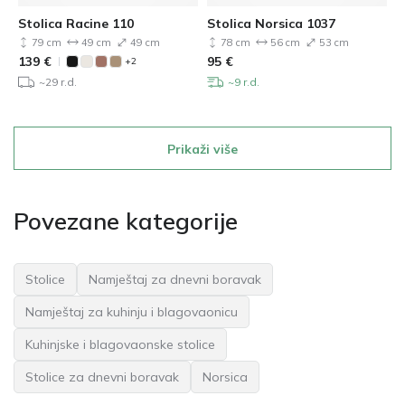
Stolica Racine 110
Stolica Norsica 1037
79 cm
49 cm
49 cm
78 cm
56 cm
53 cm
139
€
95
€
+2
~29 r.d.
~9 r.d.
Prikaži više
Povezane kategorije
Stolice
Namještaj za dnevni boravak
Namještaj za kuhinju i blagovaonicu
Kuhinjske i blagovaonske stolice
Stolice za dnevni boravak
Norsica