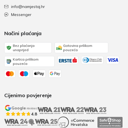
info@namjestaj.hr
Messenger
Načini plaćanja
Bez plaćanja
Gotovina prilikom
unaprijed
pouzeća
Kartica prilikom
pouzeća
Cijenimo povjerenje
Google
reviews
4.8