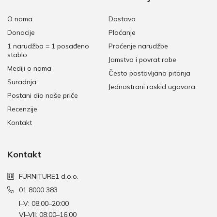
O nama
Dostava
Donacije
Plaćanje
1 narudžba = 1 posađeno
Praćenje narudžbe
stablo
Jamstvo i povrat robe
Mediji o nama
Često postavljana pitanja
Suradnja
Jednostrani raskid ugovora
Postani dio naše priče
Recenzije
Kontakt
Kontakt
FURNITURE1 d.o.o.
01 8000 383
I–V: 08:00–20:00
VI–VII: 08:00–16:00