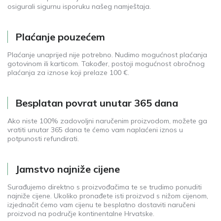
osigurali sigurnu isporuku našeg namještaja.
Plaćanje pouzećem
Plaćanje unaprijed nije potrebno. Nudimo mogućnost plaćanja
gotovinom ili karticom. Također, postoji mogućnost obročnog
plaćanja za iznose koji prelaze 100 €.
Besplatan povrat unutar 365 dana
Ako niste 100% zadovoljni naručenim proizvodom, možete ga
vratiti unutar 365 dana te ćemo vam naplaćeni iznos u
potpunosti refundirati.
Jamstvo najniže cijene
Surađujemo direktno s proizvođačima te se trudimo ponuditi
najniže cijene. Ukoliko pronađete isti proizvod s nižom cijenom,
izjednačit ćemo vam cijenu te besplatno dostaviti naručeni
proizvod na područje kontinentalne Hrvatske.