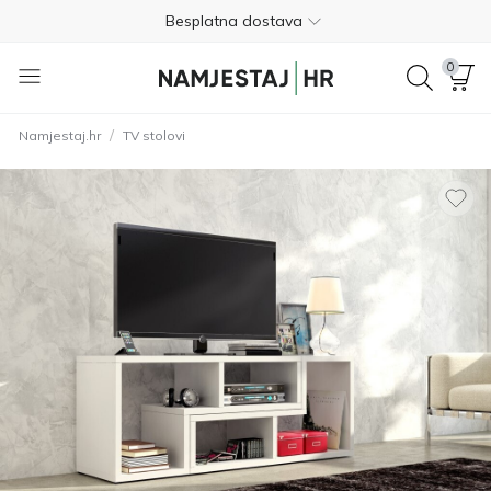
Besplatna dostava
Nije potrebno plaćanje unaprijed
0
Besplatan povrat unutar 365 dana
/
Namjestaj.hr
TV stolovi
01 8000 383
4.8
Besplatna dostava
Nije potrebno plaćanje unaprijed
Besplatan povrat unutar 365 dana
01 8000 383
4.8