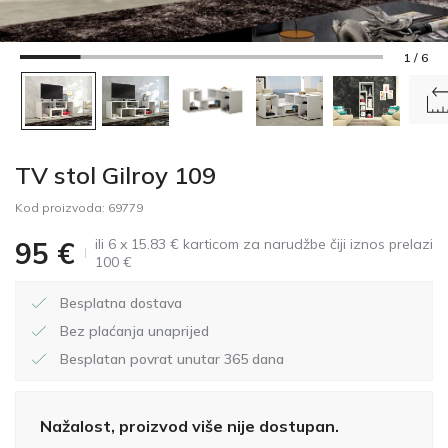
1 / 6
TV stol Gilroy 109
Kod proizvoda:
69779
ili 6 x 15.83 € karticom za narudžbe čiji iznos prelazi
95
€
100 €
Besplatna dostava
Bez plaćanja unaprijed
Besplatan povrat unutar 365 dana
Nažalost, proizvod više nije dostupan.