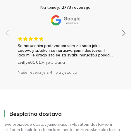
Na temelju
2773 recenzija
Sa narucenim proizvodom sam za sada jako
zadovoljna,tako i sa narucivanjem i dostavom.I
jako mi je drago sto se za svaku narudžbu posadi...
cvillye01 01,
Prije 3 dana
Naše recenzije s 4 i 5 zvjezdica
Besplatna dostava
Sve proizvode dostavljamo našom vlastitom dostavnom
službom besplatno diljem kontinentalne Hrvatske kako bismo