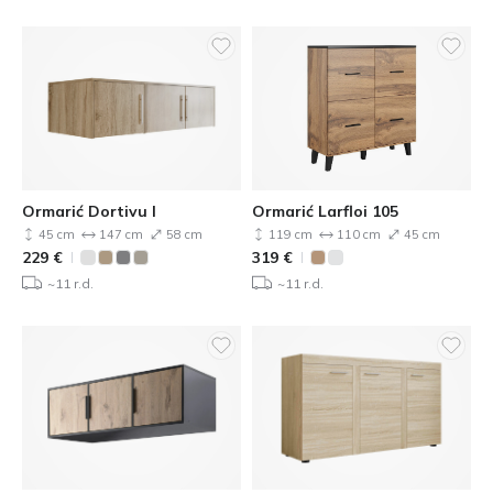
Ormarić Dortivu I
Ormarić Larfloi 105
45 cm
147 cm
58 cm
119 cm
110 cm
45 cm
229
€
319
€
~11 r.d.
~11 r.d.