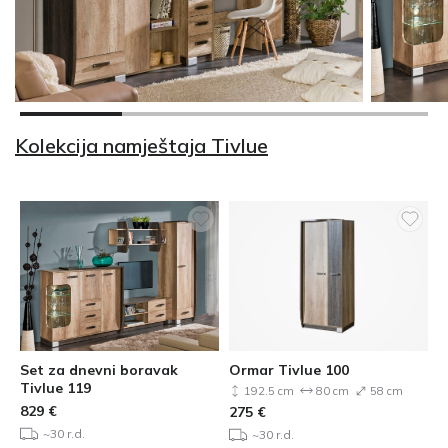
Kolekcija namještaja Tivlue
Set za dnevni boravak
Ormar Tivlue 100
Tivlue 119
192.5 cm
80 cm
58 cm
829
€
275
€
~30 r.d.
~30 r.d.