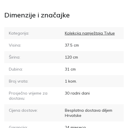
Dimenzije i značajke
Kategorija:
Kolekcija namještaja Tivlue
Visina:
37.5
cm
Širina:
120
cm
Dubina:
31
cm
Broj vrata:
1
kom.
Prosječno vrijeme za
30
radni dani
dostavu:
Cijena dostave:
Besplatna dostava diljem
Hrvatske
Garancija:
24 mjeseca