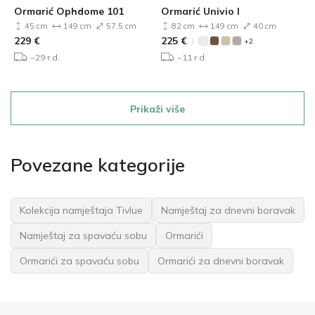
Ormarić Ophdome 101
Ormarić Univio I
45 cm
149 cm
57.5 cm
82 cm
149 cm
40 cm
229
€
225
€
+2
~29 r.d.
~11 r.d.
Prikaži više
Povezane kategorije
Kolekcija namještaja Tivlue
Namještaj za dnevni boravak
Namještaj za spavaću sobu
Ormarići
Ormarići za spavaću sobu
Ormarići za dnevni boravak