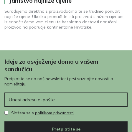
Jamstvo najniže cijene
Surađujemo direktno s proizvođačima te se trudimo ponuditi
najniže cijene. Ukoliko pronađete isti proizvod s nižom cijenom,
izjednačit ćemo vam cijenu te besplatno dostaviti naručeni
proizvod na područje kontinentalne Hrvatske.
Ideje za osvježenje doma u vašem
sandučiću
Pretplatite se na naš newsletter i prvi saznajte novosti o
namještaju.
E-pošta
Slažem se s
politikom privatnosti
Pretplatite se