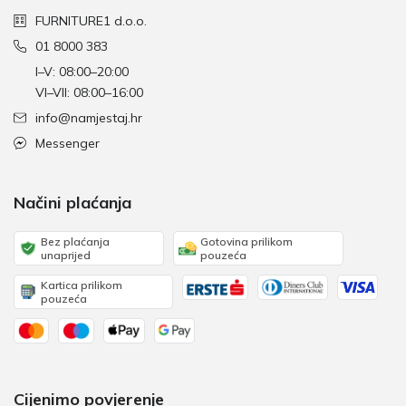
FURNITURE1 d.o.o.
01 8000 383
I–V: 08:00–20:00
VI–VII: 08:00–16:00
info@namjestaj.hr
Messenger
Načini plaćanja
Bez plaćanja
Gotovina prilikom
unaprijed
pouzeća
Kartica prilikom
pouzeća
Cijenimo povjerenje