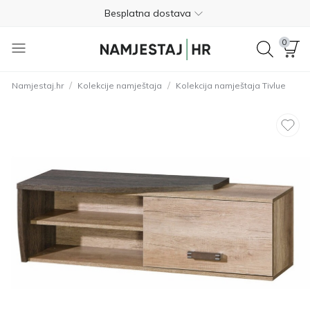
Besplatna dostava
Nije potrebno plaćanje unaprijed
0
Besplatan povrat unutar 365 dana
/
/
Namjestaj.hr
Kolekcije namještaja
Kolekcija namještaja Tivlue
01 8000 383
4.8
Besplatna dostava
Nije potrebno plaćanje unaprijed
Besplatan povrat unutar 365 dana
01 8000 383
4.8