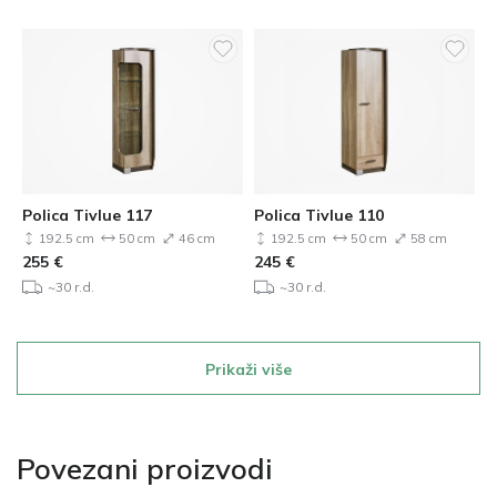
Polica Tivlue 117
Polica Tivlue 110
192.5 cm
50 cm
46 cm
192.5 cm
50 cm
58 cm
255
€
245
€
~30 r.d.
~30 r.d.
Prikaži više
Povezani proizvodi