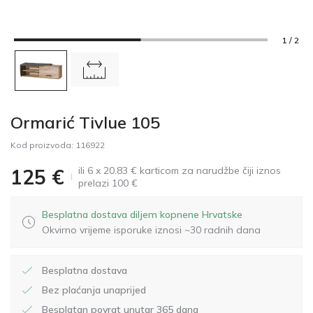
1 / 2
Ormarić Tivlue 105
Kod proizvoda:
116922
ili 6 x 20.83 € karticom za narudžbe čiji iznos
125
€
prelazi 100 €
Besplatna dostava diljem kopnene Hrvatske
Okvirno vrijeme isporuke iznosi ~30 radnih dana
Besplatna dostava
Bez plaćanja unaprijed
Besplatan povrat unutar 365 dana