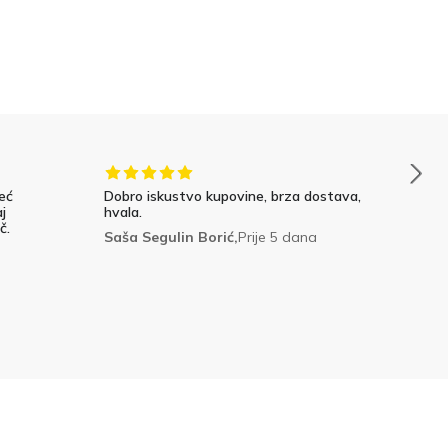
eć
Dobro iskustvo kupovine, brza dostava,
j
hvala.
č.
Saša Segulin Borić,
Prije 5 dana