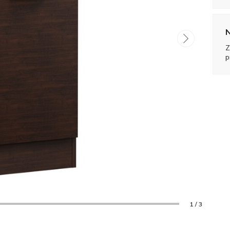
N
Z
p
1 / 3