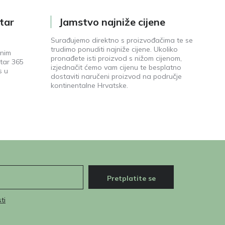
tar
Jamstvo najniže cijene
Surađujemo direktno s proizvođačima te se
trudimo ponuditi najniže cijene. Ukoliko
enim
pronađete isti proizvod s nižom cijenom,
tar 365
izjednačit ćemo vam cijenu te besplatno
s u
dostaviti naručeni proizvod na područje
kontinentalne Hrvatske.
Pretplatite se
ti