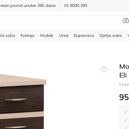
latan povrat unutar 365 dana
01 8000 383
ća soba
Kuhinja
Hodnik
Ured
Kupaonica
Dječja soba
Mo
Eli
Kod p
95