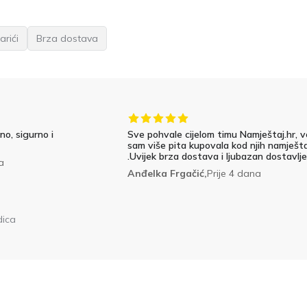
arići
Brza dostava
o, sigurno i
Sve pohvale cijelom timu Namještaj.hr, v
sam više pita kupovala kod njih namješta
.Uvijek brza dostava i ljubazan dostavlje
a
Anđelka Frgačić,
Prije 4 dana
dica