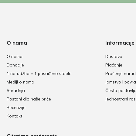
O nama
Informacije
O nama
Dostava
Donacije
Plaćanje
1 narudžba = 1 posađeno stablo
Praćenje naru
Mediji o nama
Jamstvo i povra
Suradnja
Često postavlj
Postani dio naše priče
Jednostrani ra
Recenzije
Kontakt
Cijenimo povjerenje