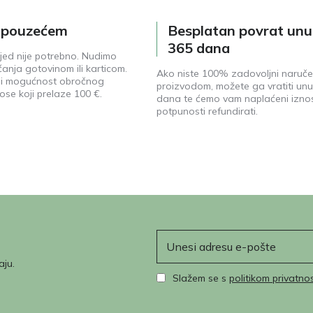
e pouzećem
Besplatan povrat unu
365 dana
jed nije potrebno. Nudimo
anja gotovinom ili karticom.
Ako niste 100% zadovoljni naruč
ji mogućnost obročnog
proizvodom, možete ga vratiti unu
ose koji prelaze 100 €.
dana te ćemo vam naplaćeni izno
potpunosti refundirati.
E-pošta
aju.
Slažem se s
politikom privatnos