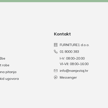
Kontakt
FURNITURE1 d.o.o.
01 8000 383
džbe
I–V: 08:00–20:00
VI–VII: 08:00–16:00
t robe
info@namjestaj.hr
ana pitanja
Messenger
skid ugovora