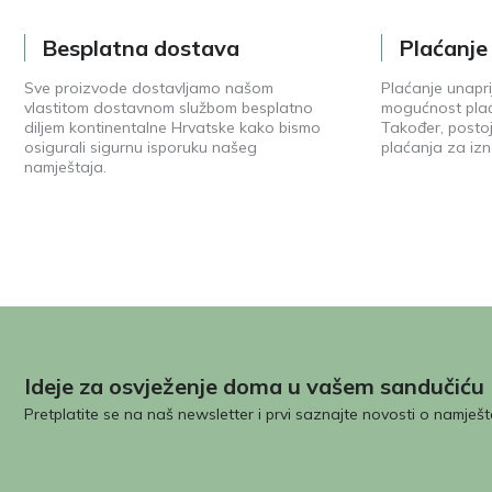
Besplatna dostava
Plaćanj
Sve proizvode dostavljamo našom
Plaćanje unapri
vlastitom dostavnom službom besplatno
mogućnost plać
diljem kontinentalne Hrvatske kako bismo
Također, posto
osigurali sigurnu isporuku našeg
plaćanja za izn
namještaja.
Ideje za osvježenje doma u vašem sandučiću
Pretplatite se na naš newsletter i prvi saznajte novosti o namješt