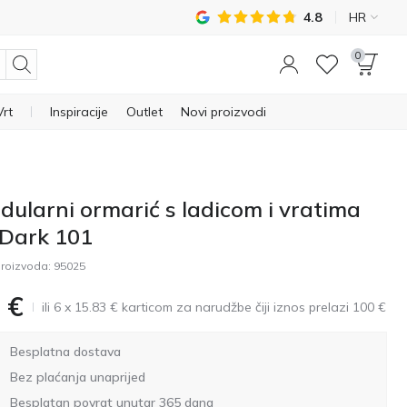
4.8
HR
0
Vrt
Inspiracije
Outlet
Novi proizvodi
dularni ormarić s ladicom i vratima
 Dark 101
roizvoda:
95025
€
ili 6 x 15.83 € karticom za narudžbe čiji iznos prelazi 100 €
Besplatna dostava
Bez plaćanja unaprijed
Besplatan povrat unutar 365 dana