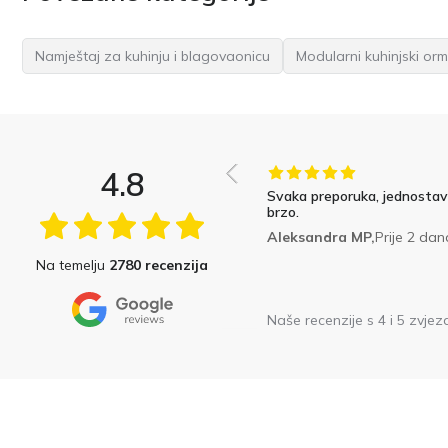
Namještaj za kuhinju i blagovaonicu
Modularni kuhinjski orm
4.8
Svaka preporuka, jednostavn
brzo.
Aleksandra MP,
Prije 2 dan
Na temelju
2780 recenzija
Naše recenzije s 4 i 5 zvjez