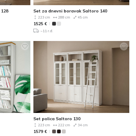
 128
Set za dnevni boravak Saltoro 140
223 cm
288 cm
45 cm
1525
€
~11 r.d.
Set polica Saltoro 130
223 cm
222 cm
34 cm
1579
€