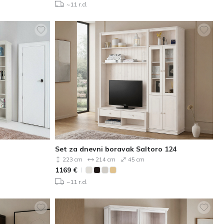
~11 r.d.
Set za dnevni boravak Saltoro 124
223 cm
214 cm
45 cm
1169
€
~11 r.d.