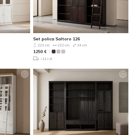
Set polica Saltoro 126
223 cm
222 cm
34 cm
1250
€
~11 r.d.