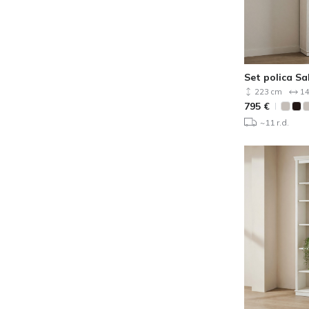
Set polica Sa
223 cm
14
795
€
~11 r.d.