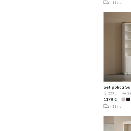
~11 r.d.
Set polica Sa
223 cm
22
1179
€
~11 r.d.