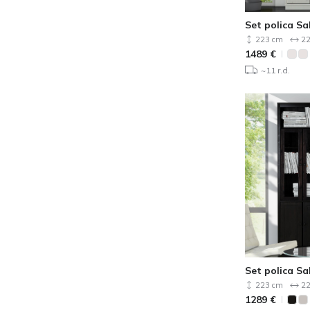
Set polica Sa
223 cm
22
1489
€
~11 r.d.
Set polica Sa
223 cm
22
1289
€