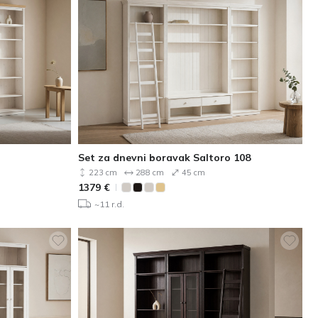
Set za dnevni boravak Saltoro 108
223 cm
288 cm
45 cm
1379
€
~11 r.d.