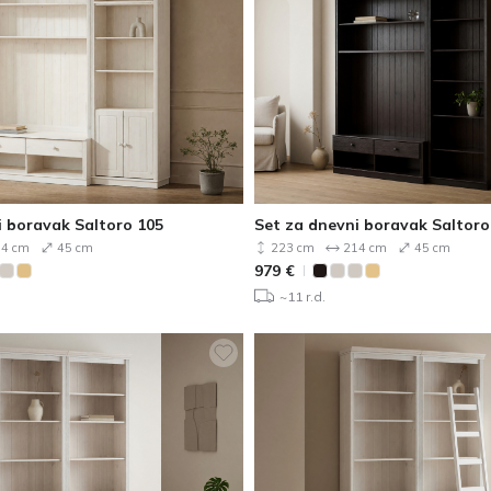
i boravak Saltoro 105
Set za dnevni boravak Saltoro
4 cm
45 cm
223 cm
214 cm
45 cm
979
€
~11 r.d.