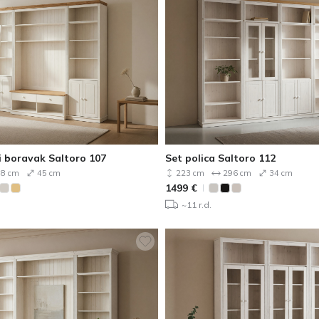
i boravak Saltoro 107
Set polica Saltoro 112
8 cm
45 cm
223 cm
296 cm
34 cm
1499
€
~11 r.d.