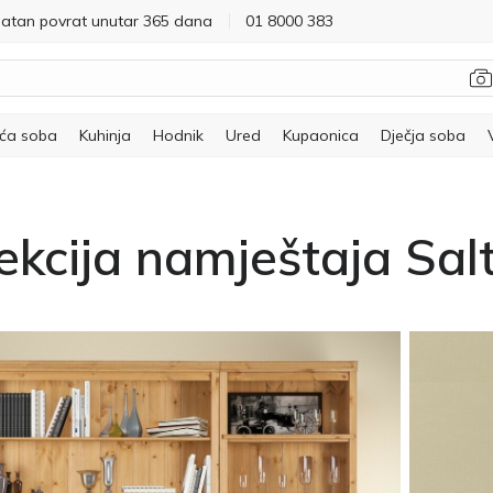
latan povrat unutar 365 dana
01 8000 383
ća soba
Kuhinja
Hodnik
Ured
Kupaonica
Dječja soba
ekcija namještaja Sal