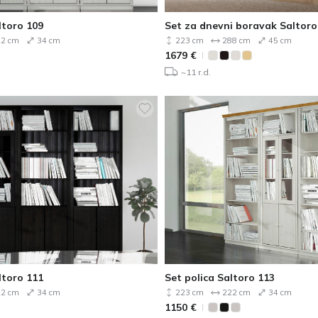
ltoro 109
Set za dnevni boravak Saltoro
2 cm
34 cm
223 cm
288 cm
45 cm
1679
€
~11 r.d.
ltoro 111
Set polica Saltoro 113
2 cm
34 cm
223 cm
222 cm
34 cm
1150
€