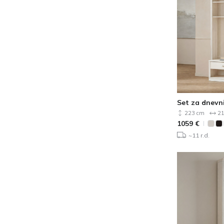
Set za dnevn
223 cm
21
1059
€
~11 r.d.