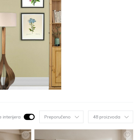
 interijera
Preporučeno
48 proizvoda