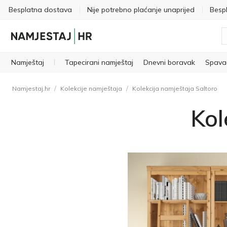
Besplatna dostava
Nije potrebno plaćanje unaprijed
Besp
Namještaj
Tapecirani namještaj
Dnevni boravak
Spava
/
/
Namjestaj.hr
Kolekcije namještaja
Kolekcija namještaja Saltoro
Kol