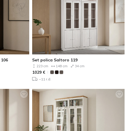
 106
Set polica Saltoro 119
223 cm
148 cm
34 cm
1029
€
~11 r.d.