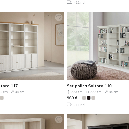
~11 r.d.
ltoro 117
Set polica Saltoro 110
2 cm
34 cm
223 cm
222 cm
34 cm
969
€
~11 r.d.