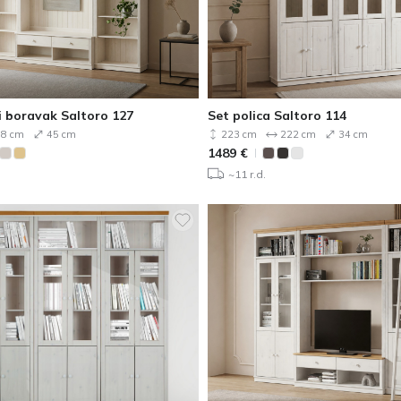
i boravak Saltoro 127
Set polica Saltoro 114
8 cm
45 cm
223 cm
222 cm
34 cm
1489
€
~11 r.d.