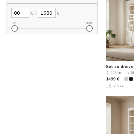
–
€
€
80
€
1680
€
Set za dnevn
223 cm
28
1499
€
~11 r.d.