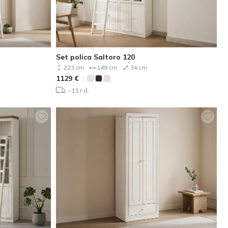
Set polica Saltoro 120
223 cm
148 cm
34 cm
1129
€
~11 r.d.