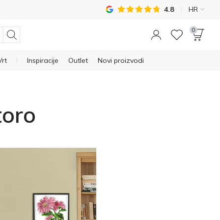
4.8
HR
0
Vrt
Inspiracije
Outlet
Novi proizvodi
toro