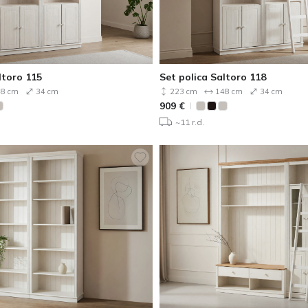
ltoro 115
Set polica Saltoro 118
8 cm
34 cm
223 cm
148 cm
34 cm
909
€
~11 r.d.