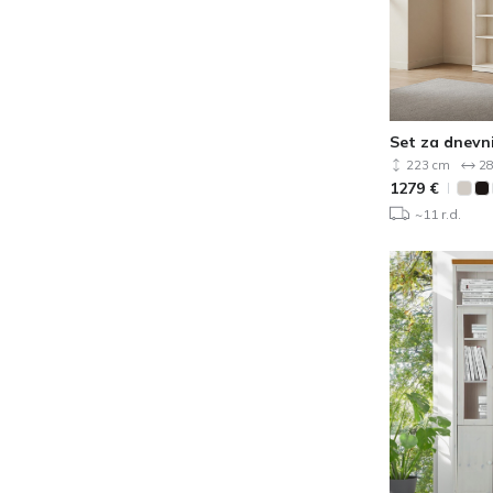
Set za dnevn
223 cm
28
1279
€
~11 r.d.